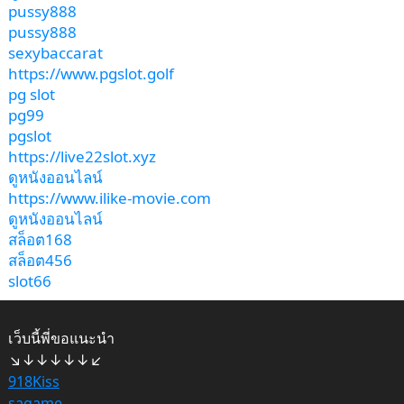
จำเป็นต้องใช้ แม้กระนั้นในปัจจุบันปี 2023 โทรศัพท์มือถือมี
pussy888
หลากหลายค่าย ราคาถูกลงเรื่อยราคาก็อยู่ในส่วนที่เอื้อมถึง
pussy888
sexybaccarat
ทำให้การเข้าถึงโทรศัพท์เคลื่อนที่ในตอนนี้นั้นดียิ่งขึ้นกว่า
https://www.pgslot.golf
แต่ก่อนมาก ไม่ว่าจะคนสูงอายุหรือเด็ก
ก็ต่างมีโทรศัพท์มือถือ
pg slot
ทั้งนั้น ผมเล่ามาถึงตรงนี้ คุณมองเห็นอะไรไหมครับ? ใช่ครับ
pg99
pgslot
มันเป็นจังหวะสำหรับเพื่อการทำการตลาดครับ
ในเมื่อปี
https://live22slot.xyz
2023 ทุกคนต่างก็มีโทรศัพท์เคลื่อนที่กันเกือบหมดแล้ว ซึ่ง
ดูหนังออนไลน์
โทรศัพท์เคลื่อนที่ทุกเครื่องสามารถรับการส่งข้อความหรือส่ง
https://www.ilike-movie.com
ดูหนังออนไลน์
SMS ส่ง sms ได้ แล้วอย่างนี้เพราะอะไรเราจะไม่ใช้จังหวะ
สล็อต168
ตรงนี้สำหรับในการทำให้แบรนด์ของพวกเรามีชื่อเสียงมาก
สล็อต456
ยิ่งขึ้นล่ะขอรับจริงไหม นี่จึงเป็นเหตุผลหนึ่งที่ทำให้การส่ง
slot66
ข้อความหรือส่ง SMS เพื่อทำการตลาดนั้นยังคงมีคุณภาพอยู่
ซึ่งเผลอๆอาจจะมีสมรรถนะมากยิ่งกว่าสมัย 2000 ด้วยซ้ำ
เว็บนี้พี่ขอแนะนำ
ครับผม
2. รักษาฐานลูกค้าได้ง่าย
sms คือ
ในเมื่อคุณ
↘↓↓↓↓↓↙
918Kiss
สามารถส่งข้อความหรือส่ง SMS ให้กับลูกค้าหรือกลุ่มเป้า
sagame