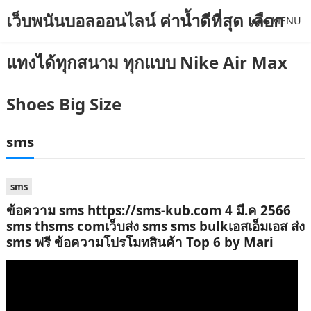
เว็บพนันบอลออนไลน์ ค่าน้ำดีที่สุด เลือก
MENU
แทงได้ทุกสนาม ทุกแบบ Nike Air Max
Shoes Big Size
sms
sms
ข้อความ sms https://sms-kub.com 4 มี.ค 2566
sms thsms comเว็บส่ง sms sms bulkเอสเอ็มเอส ส่ง
sms ฟรี ข้อความโปรโมทสินค้า Top 6 by Mari