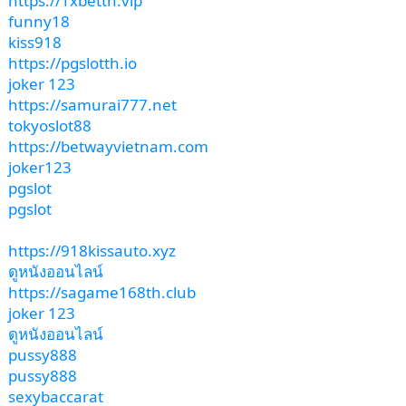
https://1xbetth.vip
ปลอดภัย
funny18
แพลตฟอร์มของ realflik ให้ความเอาใจใส่กับความ
kiss918
ปลอดภัยของผู้เล่นเป็นขั้นแรก ด้วยระบบรักษาข้อมูลที่มี
https://pgslotth.io
มาตรฐานสากล ทำให้การ realflik เข้าสู่ระบบ มีความ
joker 123
ปลอดภัยสูง และลดการเสี่ยงสำหรับการโดนแฮกหรือสูญเสีย
https://samurai777.net
tokyoslot88
ข้อมูลส่วนตัว
จุดเด่นของระบบความปลอดภัย realflik
https://betwayvietnam.com
การเข้ารหัสข้อมูลแบบ SSL
joker123
การตรวจทานตัวตนสองขั้นตอน (2FA)
pgslot
pgslot
ระบบล็อกอินแบบล้ำยุค คุ้มครองปกป้องการเข้าถึงโดยไม่ได้
รับอนุญาต
https://918kissauto.xyz
ทีมงานคอยสำรวจและดูแลตลอด 1 วัน
ดูหนังออนไลน์
https://sagame168th.club
โปรโมชั่นแล้วก็ realflik เครดิตฟรี
สำหรับสมาชิกที่อยาก
joker 123
เริ่มพนันแบบคุ้มค่า realflik เครดิตฟรี เป็นสิทธิพิเศษที่
ดูหนังออนไลน์
คุณไม่สมควรพลาด โดยโปรโมชั่นหลักๆมีดังนี้:
ชนิดโปรโม
pussy888
ชั่น เนื้อหา
pussy888
sexybaccarat
เครดิตฟรีสมาชิกใหม่ รับโบนัส 100% โดยทันทีหลังจากฝาก