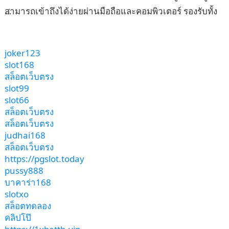
สามารถเข้าถึงได้ง่ายผ่านมือถือและคอมพิวเตอร์ รองรับทั้ง
…
ยังระบบ iOS รวมทั้ง Android ทั้งยังมีระบบระเบียบ realflik
สมัคร ที่ง่ายและรวดเร็ว พร้อมโปรโมชั่นพิเศษมาก ได้แก่
joker123
realflik เครดิตฟรี
สำหรับสมาชิกใหม่ที่อยากเริ่มต้นแบบคุ้ม
slot168
ค่า
แนวทางสมัครเป็นสมาชิก realflik แบบง่ายๆ
ขั้นตอนการ
สล็อตเว็บตรง
realflik สมัคร ทำได้ง่ายและไม่สลับซับซ้อน ผู้เล่นสามารถ
slot99
slot66
กระทำตามขั้นตอนดังต่อไปนี้:
เข้าสู่หน้าเว็บไซต์ realflik
สล็อตเว็บตรง
ผ่านเบราว์เซอร์หรือแอปพลิเคชัน
สล็อตเว็บตรง
คลิกที่ปุ่ม “ลงทะเบียนเป็นสมาชิก”
judhai168
สล็อตเว็บตรง
กรอกข้อมูลส่วนตัว เป็นต้นว่า ชื่อ เบอร์โทรศัพท์ และบัญชี
https://pgslot.today
ธนาคารให้ถูกต้อง
pussy888
ตั้งรหัสผ่านที่ปลอดภัยและก็จดจำง่าย
บาคาร่า168
slotxo
รับรองข้อมูลแล้วก็รอระบบอนุมัติ
ภายหลังสมัครเสร็จ ผู้เล่น
สล็อตทดลอง
สามารถทำการ
realflik
เข้าสู่ระบบ เพื่อเริ่มต้นพนันแล้วก็รับ
คลิปโป๊
โปรโมชั่นสุดพิเศษได้โดยทันที
ระบบการเข้าสู่ระบบที่