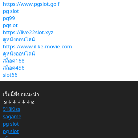
https://www.pgslot.golf
ทีแรก
pg slot
โบนัสฝากประจำ รับเพิ่ม 20% ทุกการฝากเงินในวันพิเศษ
pg99
pgslot
โบนัสคืนยอดเสีย คืนเงิน 5% ของยอดเสียทุกอาทิตย์
https://live22slot.xyz
กิจกรรมพิเศษ ร่วมบันเทิงใจกับกิจกรรมลุ้นรางวัลใหญ่ทุก
ดูหนังออนไลน์
เดือน
https://www.ilike-movie.com
ดูหนังออนไลน์
เพราะอะไรต้องเลือก realflik
เหตุผลที่ผู้เล่นหลายคนเลือก
สล็อต168
realflik เป็นแพลตฟอร์มหลักสำหรับในการพนัน:
มีเกมให้
สล็อต456
เลือกมากมาย อาทิเช่น สล็อต บาคาร่า เกมยิงปลา
slot66
realflik เครดิตฟรี
แล้วก็อื่นๆ
ระบบฝาก-ถอนอัตโนมัติ เร็วทันใจภายใน 30 วินาที
เว็บนี้พี่ขอแนะนำ
รองรับการใช้งานผ่านมือถือทุกระบบ
↘↓↓↓↓↓↙
918Kiss
โปรโมชั่นเยอะมาก พร้อม realflik เครดิตฟรี สำหรับสมาชิก
sagame
ใหม่และก็เก่า
pg slot
ทีมงานดูแลตลอด 1 วัน
pg slot
การเชื่อมโยงเนื้อหา (Internal Linking)
เพื่อเพิ่ม