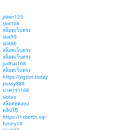
ฝากเงิน
เข้าระบบ
การ
ให้บริการ
ที่ปลอดภัย
พวกเรา
ยินดี
ต้อนรับ
คุณ
ไปสู่
โลก
ที่
เกม
การพนัน
ที่
สนุกสนาน
ได้
ไม่
joker123
น่าเบื่อ
น่าเชื่อ
ว่า
คุณ
สามารถ
สนุกสนาน
กับ
การใช้แรงงาน
slot168
ได้
อย่าง
น่าไว้วางใจ
สูงที่สุด
ฝาก
ถอน
รวดเร็ว
สล็อตเว็บตรง
ทันใจ
ทันใจ
ข้างใน
1
นาที
มากับ
โปรโมชั่น
สุด
slot99
slot66
พิเศษ
เมนส์
เมื่อ
กระทำการ
ฝากเงิน
เข้าระบบ
คุณ
ก็
สามารถ
ที่
สล็อตเว็บตรง
จะ
เล่น
ได้
ตาม
ห้อง
ต่างๆ
ผ่าน
บาคาร่า
ที่
ดีเยี่ยมที่สุด
ได้
ในทันที
สล็อตเว็บตรง
ทันใด
โดย
คณะทำงาน
ประสิทธิภาพ
แล้วก็
ชำนาญ
ที่สุดยอด
judhai168
สล็อตเว็บตรง
พร้อม
ให้บริการ
สำหรับ
คุณ
แล้ว
กับ
การ
ลงทะเบียน
โบนัส
https://pgslot.today
พิเศษ
โดยทันที
อีก
มากมาย
ที่
สำคัญ
เป็น
มี
ความ
pussy888
รวดเร็ว
ทันใจ
ไม่เป็นอันตราย
เพราะเหตุว่า
เป็น
บาคาร่า168
slotxo
เว็บ
who99
ที่
ได้รับ
การยืนยัน
แล้วก็
เยี่ยมที่สุด
เป็นตัว
เลือก
สล็อตทดลอง
ที่
ดี
ในด้าน
การ
ให้บริการ
อย่างมาก
เหมาะสมที่สุด
ของ
คลิปโป๊
จริง
อย่างไม่ต้องสงสัย
กับ
วิธีการทำ
เงิน
ผ่าน
โทรศัพท์
https://1xbetth.vip
เคลื่อนที่
funny18
กับ
การพนัน
ผ่าน
สมัคร
บาคาร่า
ที่สุดยอด
เป็นได้