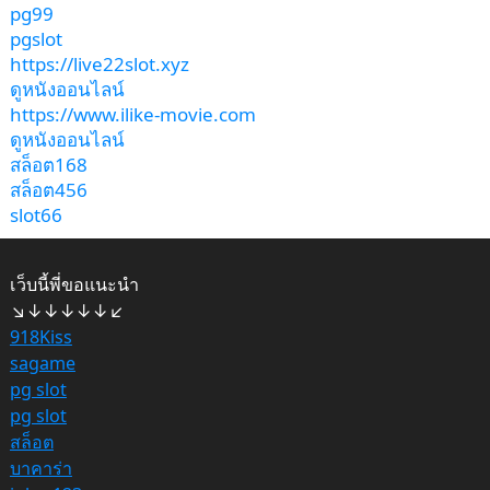
พร้อม
คณะทำงาน
ประสิทธิภาพ
รอ
วิเคราะห์
การ
ตรวจ
pg99
pgslot
ค่า
RNG
ได้
อย่างดีเยี่ยม
รวมทั้ง
สามารถ
ที่จะ
ให้ท่าน
ได้
เลือก
https://live22slot.xyz
เล่น
ได้
แบบ
เต็มที่
จุใจ
มากับ
การ
ให้บริการ
ที่
มีความจำเป็น
ดูหนังออนไลน์
ได้
มากับ
การ
ให้บริการ
ที่
พอดี
มากับ
การผลิต
รายได้
ที่สุด
https://www.ilike-movie.com
ดูหนังออนไลน์
ยอด
ไม่ซ้ำใคร
อย่างแน่แท้
กับ
เกม
การพนัน
ใน
บาคาร่า
สล็อต168
ออนไลน์
ที่
เยี่ยมที่สุด
มากับ
บทสรุป
ซึ่งสามารถ
ทำเงิน
ได้
โดย
สล็อต456
ตลอด
ข้าง
ข้อ
สงสัย
ว่า
เพราะเหตุไร
ตรงนี้
ถึง
ดีจัง
แล้วก็
เป็น
slot66
ได้
ด้วยดี
กับ
การ
ให้บริการ
ที่
คุณ
สามารถ
เล่น
ได้
อย่าง
เพลิดเพลินเจริญใจ
สนุก
ที่
สมควร
ได้มาก
ที่สุด
เท่าที่
จะ
เป็นได้
เว็บนี้พี่ขอแนะนำ
ที่
น่าเชื่อถือ
ว่า
ตรงนี้
มี
ความพร้อมเพรียง
ยืนยัน
การผลิต
ราย
↘↓↓↓↓↓↙
918Kiss
ได้
อย่างมาก
แล้วก็
บอก
เลย
ว่า
คุ้ม
แล้วก็
เหมาะสม
sagame
ที่สุด
จำเป็นต้อง
ตรงนี้
เพียงแค่นั้น
ไม่
ประหลาดใจ
ถ้าเกิด
คุณ
pg slot
กำลัง
ปรารถนา
ต้องการจะ
ทำเงิน
ที่สุดยอด
มากับ
การ
ให้
pg slot
บริการ
ซึ่งสามารถ
สอบถาม
เรา
ได้
ตลอด
1 วัน
มากับ
สล็อต
บาคาร่า
กระบวนการทำ
รายได้
อย่างมาก
เข้า
ใช้งาน
ได้
ง่าย
ไม่
ยุ่ง