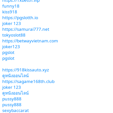
https://1xbetth.vip
funny18
kiss918
https://pgslotth.io
สิ่งที่ทำให้ ambnova ไม่เหมือนกันและโดดเด่นกว่าเว็บไซต์
joker 123
ทั่วๆไป เป็นความครบวงจรของระบบ ความโล่งใสสำหรับ
https://samurai777.net
เพื่อการให้บริการ แล้วก็โปรโมชั่นที่มอบให้ผู้เล่นอย่างไม่
tokyoslot88
https://betwayvietnam.com
จำกัด ซึ่งตอบโจทย์ผู้เล่นทุกสไตล์อย่างแท้จริง.
1. ระบบฝาก
joker123
ถอนออโต้ รวดเร็วภายใน 10 วินาที
ambnova ใช้ระบบ
pgslot
อัตโนมัติที่ล้ำสมัยที่สุดในปัจจุบัน ผู้เล่นสามารถทำรายการ
pgslot
ฝากถอนด้วยตัวเองได้ตลอด 24 ชั่วโมง รองรับทุกแบงค์ชั้น
https://918kissauto.xyz
หนึ่งในประเทศไทย รวมถึง True Money Wallet โดยไม่มีค่า
ดูหนังออนไลน์
ขนบธรรมเนียมและไม่มีขั้นต่ำสำหรับการทำธุรกรรม ระบบ
https://sagame168th.club
ประเมินผลเร็วทันใจ ไม่มีอันตราย รวมทั้งเชื่อถือได้ 100%.
2.
joker 123
ดูหนังออนไลน์
โปรโมชั่นสุดคุ้ม แจก ambnova เครดิตฟรี วันแล้ววันเล่า
pussy888
สำหรับผู้เล่นที่ชอบความคุ้มราคา ambnova จัดโปรโมชั่
pussy888
นมากมายรูปแบบ ไม่ว่าจะเป็นเครดิตฟรี โบนัสสมาชิกใหม่
sexybaccarat