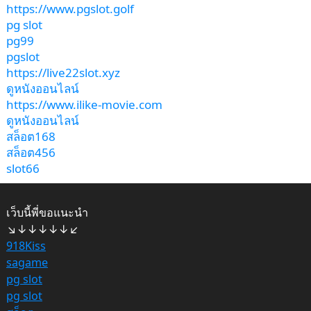
https://www.pgslot.golf
หรือกิจกรรมรายวัน เพื่อให้ทุกคนมีทุนเพิ่มสำหรับเพื่อการ
pg slot
เล่น แบบอย่างโปรโมชั่นยอดนิยม อาทิเช่น:
สมัครเป็น
pg99
สมาชิกใหม่ รับโบนัส 100%
pgslot
ฝากครั้งแรกของวัน รับเพิ่ม 50%
https://live22slot.xyz
ดูหนังออนไลน์
คืนยอดเสียทุกอาทิตย์ 10%
https://www.ilike-movie.com
กิจกรรมแจก ambnova เครดิตฟรี วันแล้ววันเล่า
ดูหนังออนไลน์
แนะนำเพื่อนรับค่าคอมมิชชั่นสูงสุด 5%
สล็อต168
สล็อต456
3. รวมเกมสล็อตแตกง่ายจากทุกค่ายดัง
ambnova รวมเกม
slot66
สล็อตยอดนิยมจากค่ายชั้นแนวหน้าทั่วโลก ยกตัวอย่างเช่น
PG Soft,
http://www.feiertage-anlaesse.de
Joker
เว็บนี้พี่ขอแนะนำ
Gaming, Pragmatic Play, JILI, CQ9, และก็ SlotXO ทุกเกม
↘↓↓↓↓↓↙
มีค่า RTP สูงขึ้นมากยิ่งกว่า 96% โบนัสแตกง่าย แจ็คพอตอ
918Kiss
อกบ่อยครั้ง และมีโหมดทดลองเล่นฟรีให้ฝึกฝนก่อนลงเดิมพัน
sagame
pg slot
จริง เกมยอดนิยมยอดนิยม ดังเช่น:
Mahjong Ways 2 – เกม
pg slot
สล็อตสุดได้รับความนิยมจาก PG Soft