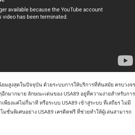
ยมสูงสุดในปัจจุบัน ด้วยระบบการให้บริการที่ทันสมัย ครบวงจ
่นๆอีกมากมาย ลักษณะเด่นของ USA89 อยู่ที่ความง่ายสำหรับการ
พียงแค่ไม่กี่นาที หรือระบบ USA89 เข้าสู่ระบบ ที่เสถียร ไม่มี
โมชั่นพิเศษอย่าง USA89 เครดิตฟรี ที่ช่วยทำให้ผู้เล่นสามารถ