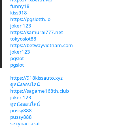
funny18
kiss918
https://pgslotth.io
joker 123
https://samurai777.net
tokyoslot88
https://betwayvietnam.com
joker123
pgslot
pgslot
https://918kissauto.xyz
ร
ดูหนังออนไลน์
https://sagame168th.club
joker 123
ดูหนังออนไลน์
pussy888
pussy888
sexybaccarat