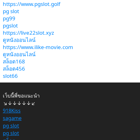
https://www.pgslot.golf
เสียงจากผู้เล่นจริงของ
tkbpg
pg slot
“เว็บไซต์นี้ใช้งานง่ายมากครับ สมัครแล้ว tkbpg เข้าสู่ระบบ
pg99
pgslot
ได้เลย แถมได้ tkbpg เครดิตฟรี มาทดลองสล็อตอีกด้วย” –
https://live22slot.xyz
คุณความยินดี, จ.กรุงเทพฯ
ดูหนังออนไลน์
https://www.ilike-movie.com
ดูหนังออนไลน์
สล็อต168
สล็อต456
slot66
เว็บนี้พี่ขอแนะนำ
↘↓↓↓↓↓↙
918Kiss
sagame
pg slot
“เล่นคาสิโนสดบนโทรศัพท์มือถือก็ลื่น เกมมาก มีคืนยอดเสีย
pg slot
ให้จริง” – คุณพีช, นครปฐม
สรุป:
tkbpg
ทำไม
tkbpg
ถึง