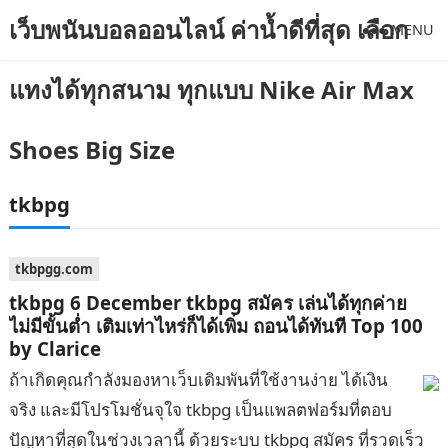
เว็บพนันบอลออนไลน์ ค่าน้ำดีที่สุด เลือก
MENU
แทงได้ทุกสนาม ทุกแบบ Nike Air Max
Shoes Big Size
tkbpg
tkbpgg.com
tkbpg 6 December tkbpg สมัคร เล่นได้ทุกค่าย
ไม่มีขั้นต่ำ เติมเท่าไหร่ก็ได้เพิ่ม ถอนได้ทันที Top 100
by Clarice
ถ้าเกิดคุณกำลังมองหาเว็บเดิมพันที่ใช้งานง่าย ได้เงิน
จริง และมีโปรโมชั่นจุใจ tkbpg เป็นแพลตฟอร์มที่ตอบ
ปัญหาที่สุดในช่วงเวลานี้ ด้วยระบบ tkbpg สมัคร ที่รวดเร็ว