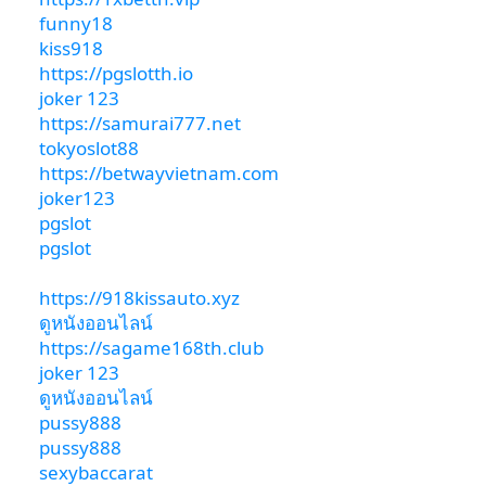
funny18
kiss918
https://pgslotth.io
joker 123
https://samurai777.net
tokyoslot88
https://betwayvietnam.com
joker123
pgslot
pgslot
https://918kissauto.xyz
ดูหนังออนไลน์
https://sagame168th.club
joker 123
ดูหนังออนไลน์
pussy888
pussy888
sexybaccarat
ล