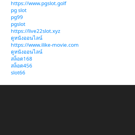
https://www.pgslot.golf
pg slot
pg99
pgslot
https://live22slot.xyz
ดูหนังออนไลน์
https://www.ilike-movie.com
ดูหนังออนไลน์
สล็อต168
สล็อต456
slot66
ู