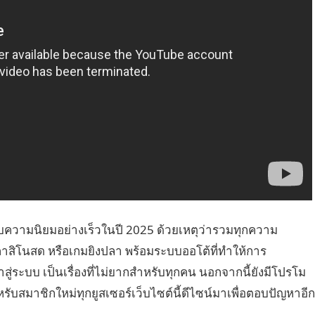
รับความนิยมอย่างเร็วในปี 2025 ด้วยเหตุว่ารวมทุกความ
 คาสิโนสด หรือเกมยิงปลา พร้อมระบบออโต้ที่ทำให้การ
าสู่ระบบ เป็นเรื่องที่ไม่ยากสำหรับทุกคน นอกจากนี้ยังมีโปรโม
หรับสมาชิกใหม่ทุกยูสเซอร์
เว็บไซต์นี้ดีไซน์มาเพื่อตอบปัญหาอีก
วามปลอดภัยขั้นสูง ฝากถอนเร็วข้างใน 10 วินาที พร้อมทีมงานดูแ