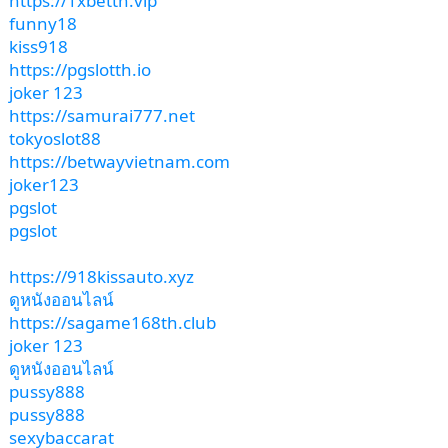
https://1xbetth.vip
ครับผม บอกเลยค่ะนะครับว่า นี่จะเป็นประสบการณ์ที่คุณหา
funny18
kiss918
จากที่ไหนไม่ได้แล้วครับ การเล่นสล็อตออนไลน์นั้น สิ่งที่
https://pgslotth.io
จำเป็นที่สุดไม่ใช่การเลือกเกมที่ดีเยี่ยมที่สุดหรือการได้รับเงิน
joker 123
รางวัลเยอะที่สุด แม้กระนั้นมันคือการที่คุณได้เลือกใช้บริการ
https://samurai777.net
tokyoslot88
กับเว็บไซต์ทางเข้าPG ที่เหมาะสมที่สุดต่างหากขอรับ เพราะ
https://betwayvietnam.com
เหตุว่ามันก็เหมือนกับการที่คุณตั้งมั่นลงทุนลงแรงกับอะไรสัก
joker123
อย่าง คุณก็จำต้องเลือกpgslotแหล่งที่คุณจะลงทุนให้ถูกด้วย
pgslot
pgslot
ซึ่งความเป็นสล็อตเว็บตรงไม่ผ่านเอเย่นต์ของเรานี่แหละ
ขอรับ ที่จะพาคุณบรรลุเป้าหมายที่คุณตั้งเอาไว้ได้ เล่นกับ
https://918kissauto.xyz
สล็อตเว็บตรงยังไงก็ตามกว่าแน่นอนขอรับ แม้กระนั้นถ้า
ดูหนังออนไลน์
https://sagame168th.club
หากคุณยังคงมองไม่เห็นภาพรวมกว้างๆล่ะก็ ผมแล้วก็ pg
joker 123
slot fish จะพาคุณมาดูกันเลยว่า เล่นกับเรา คุณจะได้รับ
ดูหนังออนไลน์
อะไรบ้าง มีจุดเด่นมากน้อยแค่ไหน เราจะมาดูไปพร้อมเลย
pussy888
ขอรับ เลทโก!
• มีความน่าวางใจและก็ความปลอดภัยสูง
pussy888
sexybaccarat
แน่นอนว่า
pg slot fish
เว็บตรงไม่ผ่านเอเย่นต์ขึ้นชื่อลือชา