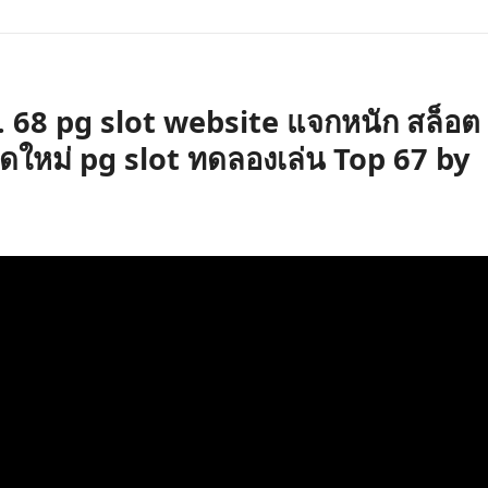
าย 100%
การเล่นผ่านเว็บไซต์ตรง คือคุณจะได้เล่นกับเว็บที่ให้
ามทำให้มั่นใจได้ว่า ทุกการพนันจะยุติธรรม ไม่มีการล็อก
่เป็นเอเย่นต์
2. ระบบล้ำสมัย ฝาก-ถอนออโต้ ไม่มีอย่างต่ำ
เว็บ
 68 pg slot website แจกหนัก สล็อต
บในการฝากและก็ถอนเงิน ใช้เวลาทำรายการไม่เกิน 30 วินาที
ิดใหม่ pg slot ทดลองเล่น Top 67 by
รับทุกแบงค์ รวมถึงทรูวอเลท (True Wallet)
3. เกมสล็อตให้เลือก
ี่มีกราฟิกงดงาม เล่นสนุกไม่น่าเบื่อ ไม่ว่าจะเป็นเกมได้รับ
ns, Lucky Neko,
freepussyfuck.com
Treasures of Aztec
ดือน
4. โปรโมชั่นจัดเต็ม
เว็บไซต์ตรงมักมีโปรโมชั่นสำหรับ
บนัสฝากแรก, โปรโมชั่นคืนยอดเสีย, หรือกิจกรรมหมุนวงล้อแจ
ื่อยๆ
PG เว็บไซต์ตรง ใช้งานง่าย รองรับมือถือทุกระบบ
ไม่ว่าคุณ
สามารถเข้าเล่น PG SLOT ได้ง่ายๆผ่านเว็บบราวเซอร์ โดยไม่
 แท็บเล็ต และคอมพิวเตอร์ เล่นได้ทุกหนทุกแห่ง ทุกเมื่อ
เว็บ
ตกง่าย การเลือกเล่นกับ ทางเข้าpg เว็บไซต์ตรงสล็อต ไม่ผ่าน
วยระบบที่ล้ำสมัย โปรโมชั่นที่คุ้ม รวมทั้งเกมสล็อตประสิทธิภาพ
ี้ก็เลยเป็นเว็บไซต์ยอดฮิตชั้น 1 ในใจนักพนันหลายๆคน
PG