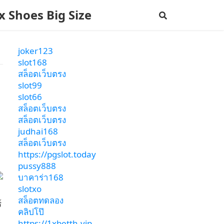
ax Shoes Big Size
joker123
slot168
สล็อตเว็บตรง
slot99
slot66
สล็อตเว็บตรง
สล็อตเว็บตรง
judhai168
สล็อตเว็บตรง
https://pgslot.today
pussy888
บาคาร่า168
slotxo
สล็อตทดลอง
์
คลิปโป๊
https://1xbetth.vip