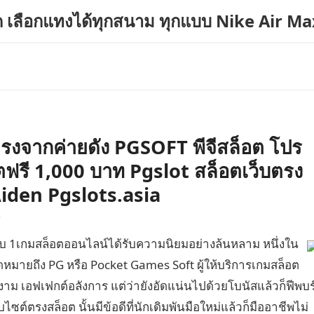
สุด เลือกแทงได้ทุกสนาม ทุกแบบ Nike Air M
รงจากค่ายดัง PGSOFT พีจีสล็อต โปร
ิตฟรี 1,000 บาท Pgslot สล็อตเว็บตรง
iden Pgslots.asia
ับ 1
เกมสล็อตออนไลน์ได้รับความนิยมอย่างล้นหลาม หนึ่งใน
ที่สุดหมายถึง PG หรือ Pocket Games Soft ผู้ให้บริการเกมสล็อต
าม เอฟเฟกต์อลังการ แต่ว่ายังอัดแน่นไปด้วยโบนัสแล้วก็ฟีพบร
บไซต์ตรงสล็อต นั้นมีข้อดีที่นักเดิมพันมือใหม่แล้วก็มืออาชีพไม่