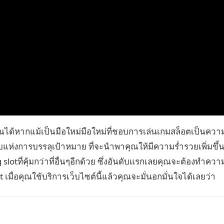
ยเกมที่มากมายรวมทั้งฟีเจอร์พิเศษที่น่าสนใจ
ถ้าหากคุณเป็นคนนึ
กำลังมองหาเว็บไซต์ที่ไว้ใจได้ ปลอดภัย แล้วก็มีเกมให้เลือก
ด เนื่องจากว่าตรงนี้คือแหล่งรวมสล็อตเว็บตรงที่ดีเยี่ยมที่สุด
แตกต่างและน่าระทึกใจมากกว่าเดิม
เว็บไซต์ตรง ไม่ผ่านเอเย่นต
 PG SLOT เป็นที่นิยมอย่างล้นหลาม เป็นการเป็น สล็อตเว็บตรงไม่
รถทำรายการฝาก-ถอนแล้วก็เล่นเกมได้โดยตรงกับระบบของเว็บ ไม
โกง และก็เพิ่มความรวดเร็วสำหรับในการทำธุรกรรมด้านการ
ความชอบ
PG ลือชื่อในเรื่องเกี่ยวกับการมีเกมให้เลือกเล่นจำนวน
หรือวัฒนธรรมจากทั่วโลก ทุกเกมมาพร้อมกราฟิกสุดตระการตา
คุณได้หากแม้เป็นมือใหม่
มือใหม่ที่ชอบการเล่นเกมสล็อตเป็นควา
เล่นได้เป็นอย่างดี ไม่ว่าคุณจะเป็นมือใหม่หรือเซียนสล็อต ก็
ับแห่งการบรรลุเป้าหมาย ที่จะนำพาคุณให้มีความร่ำรวยเพิ่มขึ้
ัวเองได้อย่างง่ายดาย
ฟีเจอร์พิเศษจัดเต็ม เพิ่มช่องทางสำหรับ
lotที่คุ้มกว่าที่อื่นๆอีกด้วย ซึ่งอันดับแรกเลยคุณจะต้องทำควา
ฟีเจอร์พิเศษ เข้าไปในเกมแต่ละเกม ไม่ว่าจะเป็นการหมุนฟรี (Fre
 slot เมื่อคุณใช้บริการเว็บไซต์นี้แล้วคุณจะมั่นอกมั่นใจได้เลยว่า
ลับ, และยังรวมไปถึงระบบซื้อฟรีสปิน ที่ช่วยเพิ่มจังหวะให้ผู้เล่น
และก็เป็นสุดยอดเว็บเกมpg slotที่มีมาตรฐานสูงและเชื่อมั่นได้
วามตื่นเต้นเมื่อใดก็ตามหมุนวงล้อ
รองรับทุกแพลตฟอร์ม เล่นได
ของการเล่นเกมpg slotในปัจจุบันนี้ไม่ใช่แค่เล่นไปวันๆแค่นั้
รับการใช้แรงงานได้ทั้งยังบนคอมพิวเตอร์ แท็บเล็ต และ
ย่างสม่ำเสมอและก็รู้จักการใช้สูตรสำเร็จที่จะทำให้ท่านได้รับ