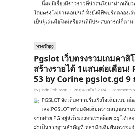
เนื่องจากถ้าเกิดคุณเล่นPg slotเร็วหรือช้าเกิ
นี้ผมมีเรื่องมีราวราวที่น่าสนใจมาฝากเกี่ยว
สบายของผู้ใช้งานทุกคน
4.ไม่มีอันตรายด้วยเท
บทความในวันนี้กับ 3 คุณสมบัติสุดปังจากเกมสล็
พอตก็จะลดน้อยลงด้วย เพราะสำหรับในการชิงชัย
โดยตรง ไม่ผ่านเอเย่นต์ ทั้งยังมีฟีพบร์ทดลอง
สูงสุด เพื่อป้องกันข้อมูลส่วนตัวรวมทั้งข้อมูล
การมีระบบระเบียบ RNG แล้วก็ค่า RTP ที่มี
กันรับเงินรางวัลแจ็คพอต พวกเราแนะนำว่าควรเล
…
เป็นผู้เล่นมือใหม่หรือคนที่มีประสบการณ์ก็ตาม
จะไม่เป็นอันตรายและก็ปลอดภัยจากการโจรกร
ประสิทธิภาพของงานภาพรวมทั้งเสียงที่เหนือชั้
มาเล่นต่ออย่างนี้วนไปเรื่อยจะดียิ่งกว่าการที่
ของเกมสล็อตจากค่าย PG อย่างเต็มเปี่ยม แถมยัง
ตรวจดูสถานะการทำธุรกรรมได้ในทันทีผ่านระบบ
ต้องมาลองเล่นสล็อตออนไลน์กับสล็อตPG แค่นั
นาทีก็ไม่คุ้มค่า
และก็นี่เป็นกรรมวิธีการเล่นเกม
เป็นการแจกเครดิตฟรี การทำรายการฝากถอนที่รว
ฝากเบิกเงิน
6.ไร้ค่าธรรมเนียมแฝง ระบบของพว
ขอรับ รวมทั้งแม้คุณไม่ต้องการที่จะอยากเสียโ
pg slot คือเว็บที่จะนำพาความสำเร็จความมีโช
ทางเข้าpg
เว็บ pg slot นั้นเหมาะกับการลงทุนในเกมส
แอบแฝงในขั้นตอนฝากถอน ทำให้คุณได้รับเงิ
ทะเบียนเป็นสมาชิกใหม่กับพวกเราได้เลยจ้าขอรั
เงินรางวัลให้กับคุณเยอะมากๆ มาบันเทิงใจไปกับเ
Pgslot เว็บตรงรวมเกมคาสิโน
รู้จักกับเว็บไซต์ pgslot อย่างประณีต แล้วก็เส
ดีไซน์มาเพื่อให้คุณได้รับประสบการณ์ที่ดีที่
สมัครผ่านทางเข้าPG ด้วยตัวเองได้เลยโดยทันท
ใหม่ล่าสุด pg slot amb888.cc 15
pg slot
May 
สร้างรายได้ 1แสนต่อเดือน! 
อย่ารอคอยช้า ไปดูกันเลยนะครับ!
เกมสล็อตได้โดยตลอดโดยไม่สะดุด
การบริการลู
กันได้เลยจ๊ะขอรับ แล้วมาเจอะกันครับ!
ดาวน์โหลดp
ตลอด 24 ชั่วใมง!
53 by Corine pgslot.gd 9 
การบริการลูกค้าเป็นเรื่องสำคั
pg slotไม่ล็อคยูส Top 91
ขอขอบคุณby
pg slot
ผ่านการอบรมมาอย่างดีเยี่ยม เพื่อให้มั่นใจว่าผู
golf
https://wow.in.th/pgslot-golf
https:/
By
Justin Robinson
•
26 กุมภาพันธ์ 2024
•
comments o
สูงสุด ทีมงานของเรามีความเชี่ยวชาญในทุกด้
PGSLOT จัดเต็มความรื่นเริงใจเต็มแบบ สล
เข้าเล่นเกม การแก้ปัญหาการฝากถอนเงิน หรือกา
เลย!
PGSLOT พร้อมจัดเต็มความสนุกสนานทุ
จากนั้น ทีมงานยังพร้อมตอบโจทย์ในสิ่งที่ต้องก
จากค่าย PG อยู่
ล่ะก็ มองหาเราสล็อต pg ได้เลย
รับการตอบกลับที่เร็วทันใจและเป็นมือโปร ไม่
ว่าเป็นรากฐานสำคัญที่เหล่า
…
นักเดิมพันควรจะจ
ทำงานของเราพร้อมให้บริการตลอด 1 วัน ไม่มีว