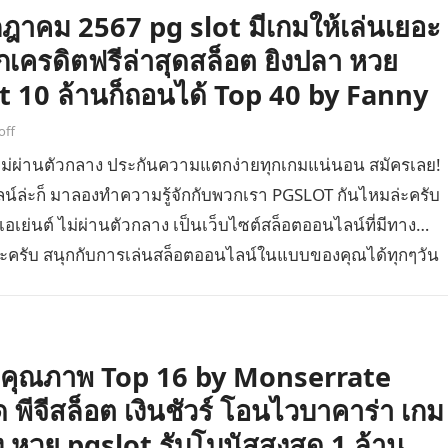
กฎาคม 2567 pg slot มีเกมให้เล่นเยอะ
้คุณสามารถเข้าเล่นเกมโปรดได้ทุกที่ที่ต้องการ แค่มี
ดิมอีกด้วย ถ้าเกิดพร้อมแล้วพวกเราไปดูสูตรความสำเร็จกันดี
นไลน์ได้ในทันที
กเครดิตฟรีล่าสุดสล็อต ยิงปลา หวย
สล็อต PG แตกง่าย โบนัสจัดเต็ม มากกว่าเว็บ
นแรกที่คุณต้องประจันหน้ารวมทั้งก้าวเข้าไปสู่แวดวงเกมpg
ายครั้ง แล้วก็ได้ผลตอบแทนคุ้ม สล็อตpg คือคำตอบที่เหมาะสม
อให้คุณบรรลุเป้าหมายแบบผู้ที่มีความเชี่ยวชาญตัวจริง ซึ่งระบบ
lot 10 ล้านก็ถอนได้ Top 40 by Fanny
นหนึ่งเรื่องคุณภาพเกม ภาพกราฟิกที่งาม รวมทั้งที่สำคัญที่สุด
พร้อมที่จะทำให้สมาชิกสามารถเล่นเกมpg slotได้อย่างมี
off
 ทำให้ผู้เล่นผู้คนจำนวนไม่ใช้น้อยยกให้ PG SLOT เป็นค่ายสล็อ
วมถึงยังช่วยให้คุณสร้างความเชื่อมั่นสำหรับในการเล่นเกมสล็อ
์ ไม่ผ่านตัวกลาง ประกันความแตกง่ายทุกเกมแน่นอน สมัครเลย!
ิ่งกว่าใครกันแน่ ไม่ว่าจะเป็นเกมยอดฮิตอย่าง Fortune Tiger,
ว pg slot จึงเป็นก้าวแรกของความรวยที่จะทำให้ท่านไปถึงเป้า
น์ล่ะก็ มาลองทำความรู้จักกับพวกเรา PGSLOT กันไหมล่ะครับ
มีรีวิวจากผู้เล่นจริงว่า “แตกง่าย ได้กำไรไว” ด้วยอัตรา RTP
ยการรับรองตัวตน โดยที่คุณต้องกรอกชื่อผู้ใช้รวมทั้งข้อมูล
อเย่นต์ ไม่ผ่านตัวกลาง เป็นเว็บไซต์สล็อตออนไลน์ที่มีทาง
ต่ละรอบได้โอกาสคืนทุนและก็ได้กำไรได้ดีมากว่าเกมสล็อตค่าย
นตัวตนเพื่อเข้าไปสู่การเป็นพวกอย่างสมบูรณ์แบบ ต่อจากนั้นอ่าน
่ะนะครับ สนุกกับการเล่นสล็อตออนไลน์ในแบบของคุณได้ทุกๆวัน
่ ตัวอย่างเช่น โบนัสฝากทีแรก หรือเครดิตฟรี รวมถึงโบนัสคืน
slotให้รู้เรื่อง ถ้าคุณมีข้อสงสัยใดๆสอบถามรายละเอียดต่างๆนอ
ุณ ไม่พลาดโปรโมชั่นและกิจกรรมดีๆมากไม่น้อยเลยทีเดียว ม
ิ่มความคุ้มราคาให้กับผู้เล่นอย่างแท้จริง
เว็บตรงสล็อต ไม่ผ่าน
พร้อมยินดีให้บริการอย่างเต็มเปี่ยมเพื่อสมาชิกสามารถเล่น
ายๆกับการเล่นสล็อตออนไลน์แบบฟินๆมีเกมให้เลือกมากยิ่ง
าย ระบบออโต้ ได้เงินจริง
เว็บไซต์ตรงสล็อต ไม่ผ่านเอเย่นต์
มดข้อสงสัยรวมถึงถ้ามีปัญหาใดๆก็ตามเกิดขึ้นแจ้ง admin ได้
นาชาติ บอกเลยว่า หากคุณเป็นคนที่รักการเล่นสล็อตออนไลน์
ังมือใหม่รวมทั้งมืออาชีพ ด้วยความปลอดภัย ความโปร่งใส และ
และเป็นที่ปรึกษาให้กับคุณ เพื่อทำให้ท่านสามารถมั่นใจใน
ันตีคุณภาพ Top 16 by Monserrate
ัญหาของคุณแน่ๆ สมัครเป็นสมาชิกกันได้เลย!
3 คุณสมบัติสุดปัง
าพร้อมระบบฝาก-ถอนออโต้ ไม่มีอย่างน้อย และก็เกมจากทุกค่าย
งครบวงจร
2.จากนั้นให้ใช้ username รวมทั้ง password สำหรับ
ีจีสล็อต เงินชัวร์ โอนไวบาคาร่า เกม
 ที่คุณจำต้องรู้ เล่นเกมที่เหมาะสมที่สุดได้แล้ววันนี้
ถ้าเกิด
รงคือเว็บไซต์ที่เปิดให้บริการโดยไม่ผ่านตัวแทนหรือนายหน้า
เพื่อการเข้าไปสู่ระบบของการเล่นเกมสล็อต
่าจะรู้จักค่ายเกม PG ผ่านปากทางเข้าPG ของเรามาบ้างนะ
ง หวย pgslot รับโบนัสสูงสุด 1 ล้าน
าก-ถอนจะไม่ผ่านคนกลาง ลดความเสี่ยงการถูกคดโกง แล้วก็ยังมี
ออนไลน์
แล้วอ่านข้อมูลเนื้อหาเกี่ยวกับเกมpg slotที่