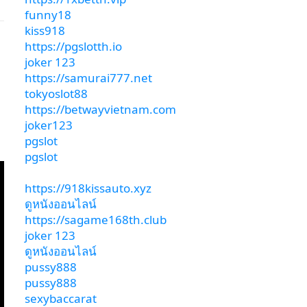
funny18
kiss918
https://pgslotth.io
joker 123
https://samurai777.net
tokyoslot88
https://betwayvietnam.com
joker123
pgslot
pgslot
ก
https://918kissauto.xyz
ดูหนังออนไลน์
https://sagame168th.club
joker 123
ดูหนังออนไลน์
pussy888
pussy888
sexybaccarat