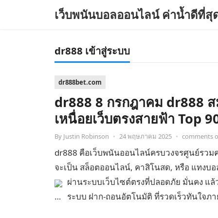
เว็บพนันบอลออนไลน์ ค่าน้ำดีที่
dr888 เข้าสู่ระบบ
dr888bet.com
dr888 8 กรกฎาคม dr888 สมัค
เหนื่อยเว็บตรงสายฟ้า Top 9
By
Justin Robinson
•
24 พฤษภาคม 2025
•
comments o
dr888 คือเว็บพนันออนไลน์ครบวงจรศูนย์รวมควา
จะเป็น สล็อตออนไลน์, คาสิโนสด, หรือ แทงบ
ผ่านระบบเว็บไซต์ตรงที่ปลอดภัย มั่นคง แล้วก
…
ระบบ ฝาก-ถอนอัตโนมัติ ที่รวดเร็วทันใจภ
ไม่มีอย่างต่ำในการฝากหรือถอน พร้อมโปรโมชั