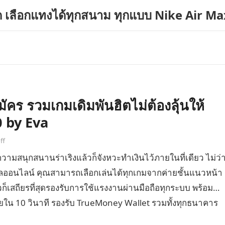
สุด เลือกแทงได้ทุกสนาม ทุกแบบ Nike Air M
ร รวมเกมเดิมพันฮิตไม่ต้องลุ้นให้
0 by Eva
ff
มสนุกสนานร่าเริงแล้วก็จังหวะทำเงินไว้ภายในที่เดียว ไม่ว่
อลออนไลน์ คุณสามารถเลือกเล่นได้ทุกเกมจากค่ายชั้นแนวหน้า
็เสถียรที่สุด
รองรับการใช้แรงงานผ่านมือถือทุกระบบ พร้อม
ายใน 10 วินาที รองรับ TrueMoney Wallet รวมทั้งทุกธนาคาร
่นแจกจริงทุกวัน
คุณลักษณะเด่นของ dr888