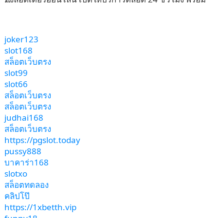
ระบบฝาก-ถอนอัตโนมัติที่รวดเร็ว ปลอดภัย และทันสมัยที่สุด
เดี๋ยวนี้
เพียงแค่คุณ ลงทะเบียนสมัครสมาชิก
ba88
ก็สามารถ
joker123
เริ่มการเดิมพันได้ทันที โดยไม่ต้องดาวน์โหลดแอปให้ยุ่งยาก
slot168
รองรับทั้งโทรศัพท์เคลื่อนที่และคอมพิวเตอร์ พร้อมระบบการ
สล็อตเว็บตรง
ใช้งานที่เป็นมิตรต่อผู้ใช้ เมนูภาษาไทยเต็มระบบ ใช้งานง่าย
slot99
slot66
ทั้งยังสำหรับมือใหม่รวมทั้งผู้เล่นระดับโปร
หนึ่งในความ
สล็อตเว็บตรง
โดดเด่นของ ba88 เว็บตรง เป็นการให้บริการ คาสิโนสด
สล็อตเว็บตรง
จากค่ายชั้นหนึ่งระดับนานาชาติ ตัวอย่างเช่น SA Gaming,
judhai168
สล็อตเว็บตรง
AE Sexy,
ba88 สมัคร
Dream Gaming แล้วก็ Pretty
https://pgslot.today
Gaming โดยเฉพาะอย่างยิ่ง เย้ายวนบาคาร่า (Sexy
pussy888
Baccarat) ที่ถ่ายทอดสดด้วยภาพระดับ Full HD ดีลเลอร์สาว
บาคาร่า168
slotxo
สวยใส่บิกินีบริการตลอด 24 ชั่วโมง ทำให้การเล่นบาคาร่า
สล็อตทดลอง
ไม่เพียงแต่สนุก แต่ยังน่าเร้าใจกว่าที่เคย
สายปั่นสล็อตจะต้อง
คลิปโป๊
ไม่พลาด! ba88 สล็อตแตกง่าย รวมเกมสล็อตยอดนิยมจาก
https://1xbetth.vip