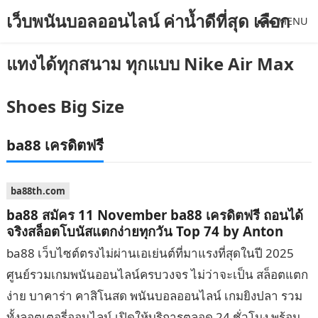
เว็บพนันบอลออนไลน์ ค่าน้ำดีที่สุด เลือก
MENU
แทงได้ทุกสนาม ทุกแบบ Nike Air Max
Shoes Big Size
ba88 เครดิตฟรี
ba88th.com
ba88 สมัคร 11 November ba88 เครดิตฟรี ถอนได้
จริงสล็อตโบนัสแตกง่ายทุกวัน Top 74 by Anton
ba88 เว็บไซต์ตรงไม่ผ่านเอเย่นต์ที่มาแรงที่สุดในปี 2025
ศูนย์รวมเกมพนันออนไลน์ครบวงจร ไม่ว่าจะเป็น สล็อตแตก
ง่าย บาคาร่า คาสิโนสด พนันบอลออนไลน์ เกมยิงปลา รวม
ทั้งลอตเตอรี่ออนไลน์ เปิดให้บริการตลอด 24 ชั่วโมง พร้อม
…