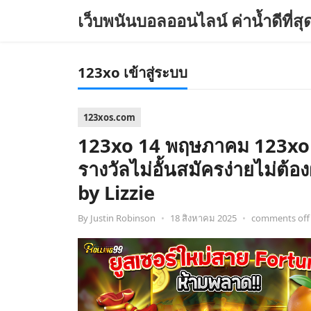
เว็บพนันบอลออนไลน์ ค่าน้ำดีที่
123xo เข้าสู่ระบบ
123xos.com
123xo 14 พฤษภาคม 123xo เค
รางวัลไม่อั้นสมัครง่ายไม่ต้
by Lizzie
By
Justin Robinson
•
18 สิงหาคม 2025
•
comments off
…