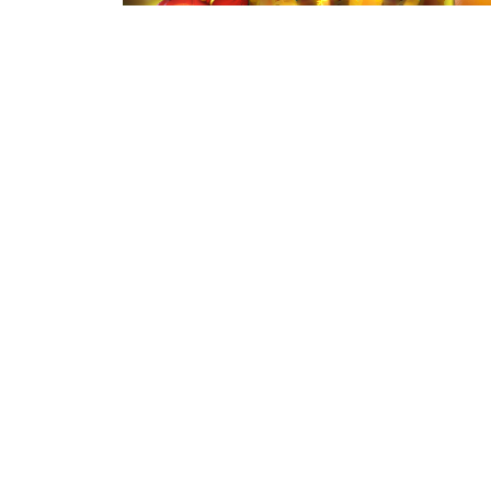
ระบบ ที่ใช้เทคโนโลยี SSL ปกป้องรักษาข้อมูล 
ไม่เป็นอันตราย 100%
3. โปรโมชั่นรวมทั้งเดรดิ
หลังสมัคร สามารถใช้ทดสอบเล่นได้ทุกเกมในเว็บ
โบนัสรายวัน และก็กิจกรรมพิเศษแจกของรางวั