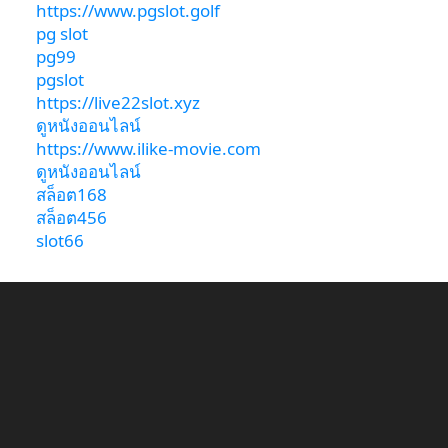
https://www.pgslot.golf
P
pg slot
ม
pg99
pgslot
https://live22slot.xyz
ล
ดูหนังออนไลน์
https://www.ilike-movie.com
ดูหนังออนไลน์
สล็อต168
สล็อต456
ม
slot66
น
่