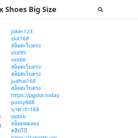
ax Shoes Big Size
joker123
slot168
สล็อตเว็บตรง
slot99
slot66
สล็อตเว็บตรง
สล็อตเว็บตรง
judhai168
สล็อตเว็บตรง
https://pgslot.today
pussy888
บาคาร่า168
า
slotxo
สล็อตทดลอง
์
คลิปโป๊
https://1xbetth.vip