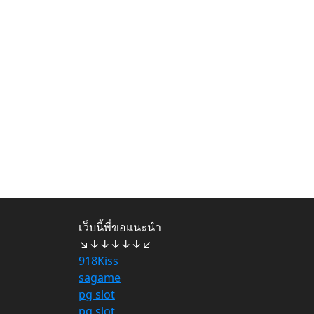
และกดปุ่ม “สมัครสมาชิก”
กรอกข้อมูลส่วนตัว อย
ที่ส่งไปยังโทรศัพท์มือถือ
ตั้งรหัสผ่านสำหรับเข้า
ที่มีใน 123xo
1. สล็อตออนไลน์
เกมสล็อตจากค่าย
ยังเกมแนวเสี่ยงภัย คลาสสิก และก็ฟีพบร์พิเศษมา
ไทม์กับดีลเลอร์มืออาชีพ ถ่ายทอดสดด้วยภาพคมช
รวมทั้งไฮโล
3. เกมยิงปลา
เกมที่เล่นง่ายแล้วก็บ
เล่นที่อยากความเพลิดเพลินและโอกาสทำกำไร
สล็อตที่มีค่า RTP สูงกว่า 96%
เริ่มเดิมพันด้วยเง
ก่อน
กำหนดจุดมุ่งหมายกำไรรวมทั้งหยุดเล่นเมื่อ
ข้อแม้
สมาชิกใหม่ โบนัส 100% + เดรดิตฟรี สมั
ตามที่มีการกำหนด
คืนยอดเสีย สูงสุด 10% ต่
เว็บนี้พี่ขอแนะนำ
↘↓↓↓↓↓↙
พบได้บ่อยเกี่ยวกับ 123xo
123xo สมัคร ใช้เว
918Kiss
sagame
pg slot
pg slot