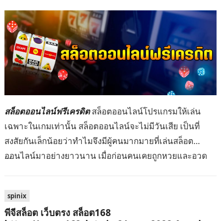
สัมผัส โดยเหตุนี้ถ้าหากคุณอยากเล่นเกมการพนันสล็อต
ต้องสลับหลายแพลตฟอร์มให้ยุ่งยาก โดยแนวคิดนี้ช่วยทำให้
ใช้โทรศัพท์มือถือ ก็สามารถเปิดเว็บไซต์สล็อตของเราได้เลย
ประเทศไทยและก็รับความชื่นชอบอย่างล้นหลาม
ขั้นตอน
เครื่องไม้เครื่องมือของคุณ ทำให้ท่านสะดวกสบายสำหรับ
ด้วยการพนันออนไลน์คุณสามารถเล่นได้ทุกเวลาของวัน
เพิ่มหน้าตัก
ในการเล่นสล็อต ทุนที่เยอะแยะกว่าย่อมได้
หากมี: ทดสอบเพื่อรู้เรื่องฟีเจอร์แล้วก็โบนัสก่อนลงเงินจริง
อยู่นั้น มันคุ้มรึเปล่า ซึ่งเกมที่อัตราการชำระเงินรางวัลสู
•
ออนไลน์ที่มีความครบครันครบจบในที่เดียว เว็บของพวกเรา
การเล่นสะดวกขึ้นอย่างยิ่ง ทั้งยังบนโทรศัพท์มือถือรวมทั้ง
หลังจากนั้นล็อคอินเข้าระบบ เท่านี้ก็เข้าเกมสล็อตทุกเกม ที่
เล่นสล็อตออนไลน์ สล็อต พื้นฐานสำหรับมือใหม่
การเล่น
เพื่อการเล่นเพิ่มมากขึ้น แล้วก็เลือกได้ชัดเจน ไม่ต้องเสีย
และทุกวันของสัปดาห์ ตอนนี้ในบ่อนการพนัน ถ้าเพื่อนฉันมา
เปรียบเนื่องจากว่าเพิ่มโอกาสสำหรับเพื่อการอยู่ในเกมจนถึง
อ่านตารางการจ่าย (Paytable): ดูเครื่องหมาย, ฟีพบร์, อัตรา
งมากๆโอกาสแจ็คพอตแตกก็จะลดน้อยลงตามความป๋าของ
นับว่าเป็นอีกหนึ่งคำตอบที่ดีเป็นอย่างมาก
วิธีการลงทะเบียน
คอมพิวเตอร์
ให้บริการในเว็บไซต์เราได้อย่างไหลลื่น เล่นได้ตลอด 24
เว็บไซต์ สล็อตออนไลน์ ยุคใหม่ ได้แก่การใช้
สล็อตออนไลน์เป็นกิจกรรมที่น่าสนุกรวมทั้งสามารถได้กำไร
เวลารอโหลดนานถ้าเกิดไม่ใช่ปากทางเข้าของคุณ
เขาต้องรอจนกว่าเพื่อนทั้งหมดจะไป โดยอาจเป็นการจำกัด
รอบฟรีสปิน ผมชอบมองหาโปรโมชั่นบาคาร่า หรือโปรโม
คูณ, ค่า RTP, ความปั่นป่วน
เกมสล็อต666เกมนั้นด้วยนั่นแหละขอรับ
• เล่นบนเครื่องไม้เครื่องมือถนัด:
แต่ว่าสิ่งที่ผม
ร่วมเป็นส่วนหนึ่งส่วนใดกับเว็บสล็อต Jinda55 slot เครดิต
ระบบเกมจากค่ายมาตรฐานสากล อาทิเช่นเกมที่ผ่านการ
ชั่วโมง ยืนยันว่าระบบดีเสถียร ไม่สะดุดเวลาปั่นเเน่นอน
ได้ในเวลาเดียวกัน สำหรับมือใหม่ที่ต้องการรู้ว่าจะเริ่ม
อายุเฉพาะหรืออาจเป็นปัญหาการใช้สารเสพติด และมักมี
ชั่นสล็อตต้อนรับสมาชิกใหม่ที่เป็นชนิด “ฝากเงินแล้วรับ
มือถือสะดวก แต่ว่าถ้าอยากมองเห็นรายละเอียดชัดๆใช้จอ
ต้องการจะเตือนทุกคนคือ ถึงเกมที่อัตราการชำระเงินรางวัล
ฟรี
สำหรับผู้ใช้งานที่ต้องการจะเล่นเกม สล็อตออนไลน์ กับ
รับรองระบบ RNG (Random Number Generator) ซึ่งช่วย
สมัครครั้งเดียวปั่นสล็อตได้ทุกเกม รับรองว่า เล่นสล็อตได้เงิน
อย่างไร ขั้นตอนเล่นสล็อตออนไลน์เบื้องต้นตั้งแต่นี้ต่อไปจะ
บางครั้งที่การพนันเกี่ยวข้องกับการพนันหรือแม้แต่การเล่น
โบนัสเพิ่ม โดยไม่มีเงื่อนไขผูกมัดหรือทำเทิร์นต่ำมากมาย”
ใหญ่
สูงมากๆจะได้โอกาสแจ็คพอตแตกน้อย
8 วิธีคิดแบบนักลงทุน 1xbet เพราะเหตุใดบางบุคคลทำ
slot666
แม้กระนั้น
เว็บที่ดีเยี่ยมที่สุดของเราสามารถเริ่มได้อย่างสะดวกสบาย
ให้ผลลัพธ์ของเกมมีความถูกต้องแล้วก็สุ่มจริง ไม่อาจจะคาด
ทุกวัน ลงทะเบียนสมัครสมาชิกเป็นพวกของเรา ทุกคนจะ
ช่วยทำให้คุณเริ่มได้อย่างเร็วรวมทั้งง่ายดาย
1. เลือกเว็บไซต์
คาสิโนก็ผิดกฎหมาย สำหรับการพนันออนไลน์นั้น เป็นที่ถก
เพื่อนำมาเป็นเครดิตเสริมสำหรับเพื่อการปั่นสล็อต888 ตา
เงินได้ เป็นประจำกว่า
อย่าลืมครับผมว่า ถ้าคุณไปเล่นเกมที่มีอัตราการชำระเงิน
ไม่มีสูตรล็อกผล แต่มี ระเบียบทางการ
โดยการเริ่มต้นเป็นพวก ผ่านทางการสมัครสมาชิกหน้า
เดาหรือปรับแต่งได้ง่าย ทำให้ผู้เล่นเชื่อมั่นในความโล่งใส
สะดวก เล่นง่ายผ่านมือถือ เเค่ล็อคอินผ่านเว็บไซต์ ก็กดปั่น
สล็อต สล็อต เริ่มโดยการเลือกเว็บไซต์สล็อตที่ไว้ใจได้และมี
เถียงถึงความถูกต้องตามกฎหมายของการพนันออนไลน์
แรกๆช่วยให้พวกเราประหยัดทุนจริงไปได้เยอะแยะครับผม
เงิน รวมทั้ง การเลือกเกมอย่างชาญฉลาด
รางวัลไม่ดีนัก โอกาสแจ็คพอตแตกบางทีก็อาจจะมากยิ่งกว่า
1. เลือกเกมที่ RTP
เว็บไซต์ของพวกเรา โดยเรามีขั้นตอนที่สามารถทำได้อย่าง
เยอะขึ้น
ได้ทันที ไม่ต้องดาวน์โหลดหรือจัดตั้งโปรเเกรม ระบบดีใช้
นอกจากนี้ ระบบฝาก–ถอนแบบออโต้ก็นับว่าเป็นสิ่ง
ความนิยมชมชอบในท้องที่ของคุณ ค้นหาเว็บไซต์ที่มีความ
สล็อตออนไลน์ฟรีเครดิต
สล็อตออนไลน์โปรแกรมให้เล่น
อย่างไรก็ตาม ผมเชื่อมั่นว่า ไม่ว่ากฎหมาย18+ ในรัฐใดรัฐ
ขั้นตอนที่ 3: สูตรเบทซิกแซ็ก
อย่ากดปุ่มสปินด้วยเบทเดิมซ้ำๆ
เหมาะสม + ฟีพบร์คุ้ม: ไม่ได้แปลว่า RTP สูงจะชนะเสมอ แต่
ก็จริง แม้กระนั้นก็ใช่ว่า
มันจะแตกเสมอ ด้วยเงินทุนที่เท่ากัน
เร็วทันใจเพื่อผู้เล่นได้เข้ามา สัมผัสกับเกมการเดิมพันสล็อต
ที่เปลี่ยนแปลงประสบการณ์การเล่นไปอย่างมาก จากเดิมที่
งานง่าย สบายต่อการเข้าทำเงิน เปิดยูสใหม่มีสิทธิพิเศษเยอะ
ปลอดภัยรวมทั้งมีเกมสล็อตที่คุณชอบใจ
2. สมัครเป็นสมาชิก
เฉพาะในเกมเท่านั้น สล็อตออนไลน์จะไม่มีวันเสีย เป็นที่
หนึ่งหรืออีกรัฐหนึ่ง ในที่สุดการพนันทั้งหมดจะถูกกฎหมาย
ยาวๆเด็ดขาดครับ อัลกอริทึมของสล็อตจะจดจำความ
ว่าช่วยลดความเสียเปรียบระยะยาว
นั้น มันจะคุ้มจริงๆเหรอครับผมแม้ไปเล่นเกมสล็อต666ที่มี
2. วินัย Stop-Loss /
ออนไลน์ที่ดีเยี่ยมที่สุด สล็อตออนไลน์ที่มีนานัปการค่ายที่ได้
ต้องรอคอยหลายขั้นตอน ปัจจุบันนี้หลายเว็บไซต์สามารถทำ
แยะเเจกไม่อั้น ยืนยันมีทุนฟรีปั่นลุ้นกำไรหลักแสนได้ยาวๆ
ภายหลังจากเลือกเว็บไซต์ที่คุณต้องการเล่น สมัครสมาชิก
สงสัยกันเล็กน้อยว่าทำไมจึงมีผู้คนมากมายที่เล่นสล็อต
แน่นอนว่าการเล่นสล็อตออนไลน์ในคาสิโนมีข้อเสีย
ประพฤติพวกเราได้ แนวทางที่ผมใช้แล้วได้ผลคือ “สูตร
Take-Profit: ทำให้ “ผลกำไรเปลี่ยนเป็นผลกำไร” แล้วก็
อัตราการชำระเงินรางวัลน้อยหรือไม่คุ้มค่า ด้วยเหตุผลดัง
รับความนิยมในทีเดียว ซึ่งมีขั้นตอนการลงทะเบียนเข้าใช้
รายการได้ข้างในไม่กี่วินาที ทำให้ผู้เล่นเข้าถึงเกมได้
ไปเลยจ๊ะ
ลงทะเบียนเป็นสมาชิก 918kiss
ถ้าเกิดเอ่ยถึงสล็อต
โดยกรอกข้อมูลที่เว็บอยาก เสนอแนะให้ตรวจทานกฎเกณฑ์
…
ออนไลน์มาอย่างยาวนาน เมื่อก่อนคนเคยถูกหวยและอวด
มากมาย อย่างไรก็ตาม การพนันทั้งสองรูปแบบมีข้อเสียอยู่
ซิกแซ็ก” โดยผมจะเริ่มจากเบทต่ำสุด เป็นต้นว่า 2 บาท
“ขาดทุนไม่แพร่กระจาย”
กล่าว เลือกเล่นเกมที่มีอัตราการจ่ายเงินรางวัลคุ้มไปเลยดี
3. ปรับเบทอย่างมีเหตุมีผล: เพิ่มเบท
งานดังนี้
1. ลำดับแรกนักเดิมพันจำเป็นต้องเข้าสู่ระบบของ
รวดเร็วทันใจ และไม่เสียเวล่ำเวลาสำหรับในการจัดแจง
ออนไลน์ทางเข้าเล่นสล็อตที่คนเลือกใช้งานเยอะที่สุดเป็น
แล้วก็ข้อจำกัดของเว็บไซต์ก่อน
3. ฝากเงิน เพื่อเล่น สล็อต
กันตามท้องถนน แต่อย่างที่พูดไป มีอะไรให้พวกเขาบ้าง?
บ้าง ในการเดิมพันออนไลน์นักพนันอาจเผชิญกับข้อเสียดัง
กดไป 10 ครั้ง ต่อจากนั้นเพิ่มเบทเป็น 10 บาท กดไป 5 ครั้ง
เมื่อมีผลกำไรสะสมและก็เห็นด้วยเสี่ยงได้ ลดเบทเมื่อเข้า
กว่าขอรับ แจ็คพอตแตกยากไม่ใช่ปัญหา สิ่งที่เป็นปัญหานั้นก็
เว็บไซต์
2. ทำเลือกลงทะเบียนผ่านทางหน้าเว็บของพวกเรา
ธุรกรรม ซึ่งเป็นสิ่งที่ช่วยเพิ่มความสบายสบายได้อย่างแจ่ม
ปากทางเข้าโทรศัพท์เคลื่อนที่ ที่เชื่อมต่อกับเกมได้อย่าง
คุณจำเป็นจะต้องทำฝากเงินลงในบัญชีเล่นของคุณ จำนวน
· การเงินป้อมปราการอาจ เว็บไซต์ที่มีควรจะมีการคลังของ
เทคโนโลยีมีความก้าวหน้าและวิธีที่ผู้คนเล่นบนสล็อต
ต่อไปนี้:
แล้วลดกลับมาที่ 2 บาททำแบบนี้วนไป แนวทางการทำอย่าง
โหมดป้องกัน
คือ ถ้าหากแจ็คพอตแตกแล้วคุ้มไหมนี่แหละนะครับ
4.แบ่งงบเป็นรอบ (Session): ดังเช่น งบ 3,000
2. ถ้าเล่น
โดยตรง
3. ใช้ลำดับที่เบอร์โทรศัพท์ เพื่อเป็นการรับ OTP
แจ้ง
รวดเร็ว ตอนนี้เว็บของพวกเราได้ปรับปรุงระบบมาอย่างดี
ในด้านความมากมายหลายของเกม เว็บสล็อตมาตรฐาน
มากเว็บไซต์จะมีตัวเลือกหลายแนวทางสำหรับในการฝาก
spinix
เว็บไซต์ป้อมปราการอาจ มีเงินสำรองหมุนวนเพื่อเป็นการ
ออนไลน์ก็เกือบจะเร็วปานสายฟ้าแลบ สล็อตออนไลน์มีฐาน
1. อาจจะมีแฮกเกอร์ที่มีทักษะมากที่สามารถเปลี่ยนผลของ
นี้จะช่วยกระตุ้นให้ระบบสุ่มแจกฟีเจอร์ฟรีสปินได้ไวขึ้นอย่าง
บาท แบ่งเป็น 3 รอบๆละ 1,000 บาท แพ้รอบหนึ่งไม่กระทบ
แล้วเสียก็เปลี่ยนเกมบ้าง สล็อตออนไลน์
ถ้าเกิดคุณเล่น
สล็อต
ออนไลน์ สำหรับในการรับรอง เพื่อเริ่มต้นในขั้นตอน
สากลชอบสะสมเกมจากหลายค่ายชั้นแนวหน้าเอาไว้ในที่
รับรองว่าเดิมพันได้อย่างเสถียร ไม่มีสะดุด ภาพขาด หรือ
เงิน เลือกแนวทางที่คุณสะดวกรวมทั้งคุณรู้จัก และก็ทำฝาก
พีจีสล็อต เว็บตรง สล็อต168
บอกให้เห็นถึง ความยั่งยืนและมั่นคงถ้าหากนักเดิมพันถูก
ข้อมูลซึ่งแตกต่างจากสล็อตเวลาแบบเก่า (แม้แต่ Wildcats ก็
เกม. ปัจจัยความกลัวเป็นปัจจัยใหญ่เมื่อคุณพูดถึงการพนัน
ชัดเจนครับ
สรุปจากประสบการณ์ตรง
การเข้ามาทำเงินกับ
แผนรวม
สล็อต666อยู่เกมเดียว ไม่เปลี่ยนแปลงเกมเลย
5.เขียนสถิติส่วนตัว: เกมไหนเข้ามือ ช่วงใด เล่นกี่
สล็อตออนไลน์