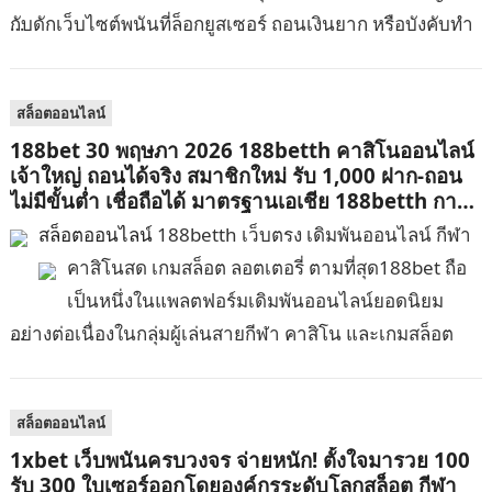
กับดักเว็บไซต์พนันที่ล็อกยูสเซอร์ ถอนเงินยาก หรือบังคับทำ
…
เทิร์นโอเวอร์กระทั่งผลกำไรที่หามาได้หายไปต่อหน้า วันนี้
คุณมาถูกทางแล้วขอรับ ในฐานะผู้ที่เคยเจ็บหนักจากเว็บ
สล็อตออนไลน์
เอเย่นต์มาก่อน วันนี้ผมต้องการจะมาแชร์ประสบการณ์จริงที่
188bet 30 พฤษภา 2026 188betth คาสิโนออนไลน์
ทำให้ผมได้พบกับมิติใหม่ของการทำเงิน โน่นคือการเลือก
เจ้าใหญ่ ถอนได้จริง สมาชิกใหม่ รับ 1,000 ฝาก-ถอน
เล่นบนแพลตฟอร์ม สล็อตออนไลน์ แตกง่าย ผลกำไรทุกวัน
ไม่มีขั้นต่ำ เชื่อถือได้ มาตรฐานเอเชีย 188betth การัน
ฝากถอนไม่มีขั้นต่ำและไม่จะต้องทำเทิร์น ตลอด 24 ชั่วโมง
ตี สมาชิก 1.2M Top 47 by Mellisa
สล็อตออนไลน์
188betth เว็บตรง เดิมพันออนไลน์ กีฬา
188betthd.com
ซึ่งบอกได้คำเดียวเลยว่า ระบบนี้เป็นสรวงสวรรค์ของนัก
คาสิโนสด เกมสล็อต ลอตเตอรี่ ตามที่สุด
188bet ถือ
เสี่ยงโชคตัวจริง เพราะว่ามันทลายทุกข้อจำกัดที่เคยมีมา
เป็นหนึ่งในแพลตฟอร์มเดิมพันออนไลน์ยอดนิยม
รวมทั้งทำให้การปั่น
สล็อตออนไลน์
กลายเป็นเรื่องที่ทุกคน
อย่างต่อเนื่องในกลุ่มผู้เล่นสายกีฬา คาสิโน และเกมสล็อต
…
สามารถทำเงินได้จริงในแต่ละวันครับผม
ด้วยจุดแข็งเรื่องระบบที่ใช้งานง่าย ครบวงจร รวมทั้งรองรับ
เกมหลากหลายประเภทในเว็บไซต์เดียว ทำให้ตอบโจทย์ทั้งผู้
สล็อตออนไลน์
เล่นมือใหม่และสายเดิมพันตัวจริง
สิ่งที่พิจารณาได้อย่างแรก
1xbet เว็บพนันครบวงจร จ่ายหนัก! ตั้งใจมารวย 100
ของเว็บลักษณะนี้เป็นแนวความคิด สล็อตออนไลน์ ที่เน้น
รับ 300 ใบเซอร์ออกโดยองค์กรระดับโลกสล็อต กีฬา