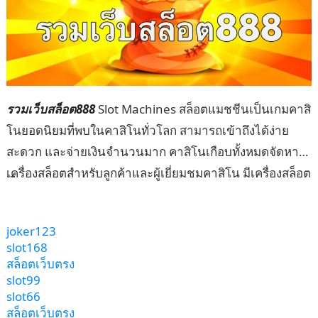
รวมเว็บสล็อต888
Slot Machines สล็อตแมชชีนเป็นเกมคาสิ
โนยอดนิยมที่พบในคาสิโนทั่วโลก สามารถเข้าถึงได้ง่าย
สะดวก และจ่ายเงินจำนวนมาก คาสิโนเกือบทั้งหมดจัดหา
…
เครื่องสล็อตสำหรับลูกค้าและผู้เยี่ยมชมคาสิโน มีเครื่องสล็อต
หลายประเภทที่คุณสามารถพบได้ในคาสิโน คุณอาจเข้าถึง
เครื่องสล็อตประเภทต่างๆ ได้ ขึ้นอยู่กับว่าคุณเล่นที่ไหน
joker123
เครื่องเหล่านี้มักจะทำงานโดยเครื่องกำเนิดไฟฟ้าแบบใช้มือ
slot168
ขนาดเล็กซึ่งอยู่ใต้โต๊ะ ตามชื่อที่แสดงไว้ เครื่องนี้ทำงานโดย
สล็อตเว็บตรง
การหมุนของวงล้อ โต๊ะทำจากไม้และบุด้วยไวนิลหรือหนัง มี
slot99
slot66
ที่จับที่ด้านข้างของตัวเครื่องซึ่งช่วยให้คุณหมุนแกนหมุน
สล็อตเว็บตรง