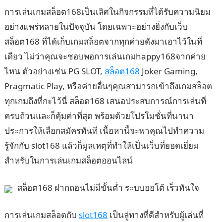
การเล่นเกมสล็อต168เป็นเลิศในกิจกรรมที่ได้รับความนิยม
อย่างแพร่หลายในปัจจุบัน โดยเฉพาะอย่างยิ่งกับเว็บ
สล็อต168 ที่ได้เก็บเกมสล็อตจากทุกค่ายดังมาเอาไว้ในที่
เดียว ไม่ว่าคุณจะชอบพอการเล่นเกมhappy168จากค่าย
ไหน ตัวอย่างเช่น PG SLOT,
สล็อต168
Joker Gaming,
Pragmatic Play, หรือค่ายอื่นๆคุณสามารถเข้าถึงเกมสล็อต
ทุกเกมถึงที่กะไว้นี่ สล็อต168 เสนอประสบการณ์การเล่นที่
ครบถ้วนและก็คุ้มค่าที่สุด พร้อมด้วยโปรโมชั่นที่นานา
ประการให้เลือกสมัครทันที เนื้อหานี้จะพาคุณไปทำความ
รู้จักกับ slot168 แล้วก็มูลเหตุที่ทำให้เป็นเว็บที่ยอดเยี่ยม
สำหรับในการเล่นเกมสล็อตออนไลน์
สล็อต168 ฝากถอนไม่มีขั้นต่ำ ระบบออโต้ เร็วทันใจ
การเล่นเกมสล็อตกับ
slot168
เป็นลู่ทางที่ดีสำหรับผู้เล่นที่