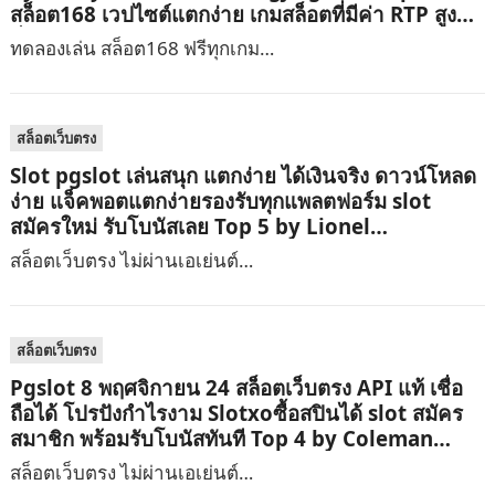
สล็อต168 เวปไซต์แตกง่าย เกมสล็อตที่มีค่า RTP สูง
ที่สุด March 68
ทดลองเล่น สล็อต168 ฟรีทุกเกม…
สล็อตเว็บตรง
Slot pgslot เล่นสนุก แตกง่าย ได้เงินจริง ดาวน์โหลด
ง่าย แจ็คพอตแตกง่ายรองรับทุกแพลตฟอร์ม slot
สมัครใหม่ รับโบนัสเลย Top 5 by Lionel
ordigros.com 2 ธันวาคม 24
สล็อตเว็บตรง ไม่ผ่านเอเย่นต์…
สล็อตเว็บตรง
Pgslot 8 พฤศจิกายน 24 สล็อตเว็บตรง API แท้ เชื่อ
ถือได้ โปรปังกำไรงาม Slotxoซื้อสปินได้ slot สมัคร
สมาชิก พร้อมรับโบนัสทันที Top 4 by Coleman
Risabinder.com
สล็อตเว็บตรง ไม่ผ่านเอเย่นต์…