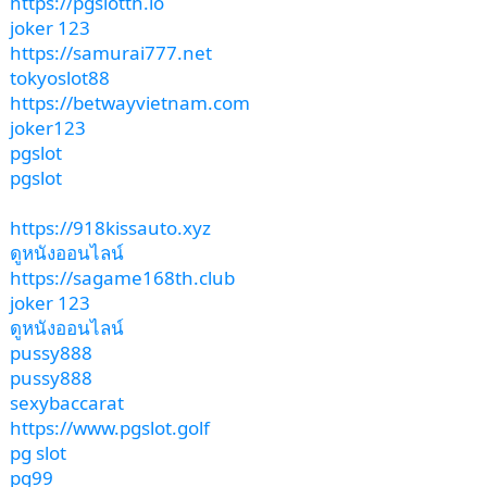
https://pgslotth.io
joker 123
https://samurai777.net
tokyoslot88
https://betwayvietnam.com
joker123
pgslot
pgslot
https://918kissauto.xyz
ดูหนังออนไลน์
https://sagame168th.club
joker 123
ดูหนังออนไลน์
pussy888
pussy888
sexybaccarat
https://www.pgslot.golf
pg slot
pg99