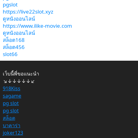
pgslot
https://live22slot.xyz
ดูหนังออนไลน์
https://www.ilike-movie.com
ดูหนังออนไลน์
สล็อต168
สล็อต456
slot66
เว็บนี้พี่ขอแนะนำ
↘↓↓↓↓↓↙
918Kiss
sagame
pg slot
pg slot
สล็อต
บาคาร่า
joker123