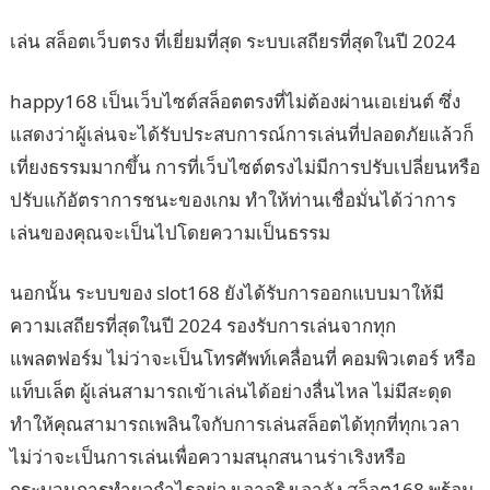
เล่น สล็อตเว็บตรง ที่เยี่ยมที่สุด ระบบเสถียรที่สุดในปี 2024
happy168 เป็นเว็บไซต์สล็อตตรงที่ไม่ต้องผ่านเอเย่นต์ ซึ่ง
แสดงว่าผู้เล่นจะได้รับประสบการณ์การเล่นที่ปลอดภัยแล้วก็
เที่ยงธรรมมากขึ้น การที่เว็บไซต์ตรงไม่มีการปรับเปลี่ยนหรือ
ปรับแก้อัตราการชนะของเกม ทำให้ท่านเชื่อมั่นได้ว่าการ
เล่นของคุณจะเป็นไปโดยความเป็นธรรม
นอกนั้น ระบบของ slot168 ยังได้รับการออกแบบมาให้มี
ความเสถียรที่สุดในปี 2024 รองรับการเล่นจากทุก
แพลตฟอร์ม ไม่ว่าจะเป็นโทรศัพท์เคลื่อนที่ คอมพิวเตอร์ หรือ
แท็บเล็ต ผู้เล่นสามารถเข้าเล่นได้อย่างลื่นไหล ไม่มีสะดุด
ทำให้คุณสามารถเพลินใจกับการเล่นสล็อตได้ทุกที่ทุกเวลา
ไม่ว่าจะเป็นการเล่นเพื่อความสนุกสนานร่าเริงหรือ
กระบวนการทำผลกำไรอย่างเอาจริงเอาจัง สล็อต168 พร้อม