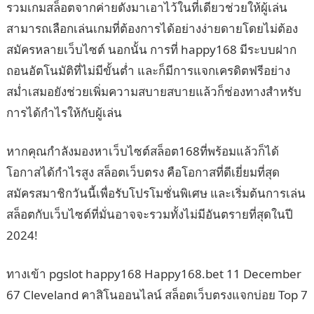
รวมเกมสล็อตจากค่ายดังมาเอาไว้ในที่เดียวช่วยให้ผู้เล่น
สามารถเลือกเล่นเกมที่ต้องการได้อย่างง่ายดายโดยไม่ต้อง
สมัครหลายเว็บไซต์ นอกนั้น การที่ happy168 มีระบบฝาก
ถอนอัตโนมัติที่ไม่มีขั้นต่ำ และก็มีการแจกเครดิตฟรีอย่าง
สม่ำเสมอยังช่วยเพิ่มความสบายสบายแล้วก็ช่องทางสำหรับ
การได้กำไรให้กับผู้เล่น
หากคุณกำลังมองหาเว็บไซต์สล็อต168ที่พร้อมแล้วก็ได้
โอกาสได้กำไรสูง สล็อตเว็บตรง คือโอกาสที่ดีเยี่ยมที่สุด
สมัครสมาชิกวันนี้เพื่อรับโปรโมชั่นพิเศษ และเริ่มต้นการเล่น
สล็อตกับเว็บไซต์ที่มั่นอาจจะรวมทั้งไม่มีอันตรายที่สุดในปี
2024!
ทางเข้า pgslot happy168 Happy168.bet 11 December
67 Cleveland คาสิโนออนไลน์ สล็อตเว็บตรงแจกบ่อย Top 7