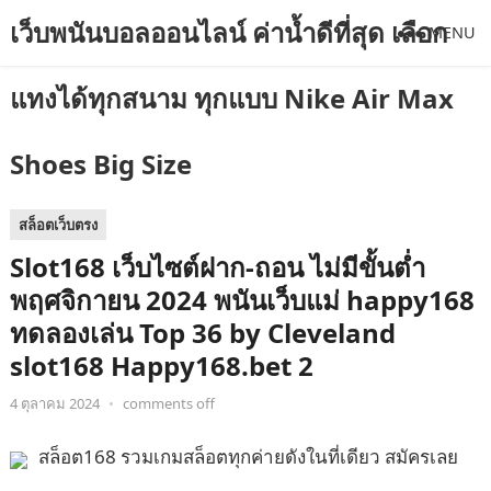
เว็บพนันบอลออนไลน์ ค่าน้ำดีที่สุด เลือก
MENU
แทงได้ทุกสนาม ทุกแบบ Nike Air Max
Shoes Big Size
สล็อตเว็บตรง
Slot168 เว็บไซต์ฝาก-ถอน ไม่มีขั้นต่ำ
พฤศจิกายน 2024 พนันเว็บแม่ happy168
ทดลองเล่น Top 36 by Cleveland
slot168 Happy168.bet 2
4 ตุลาคม 2024
•
comments off
สล็อต168 รวมเกมสล็อตทุกค่ายดังในที่เดียว สมัครเลย