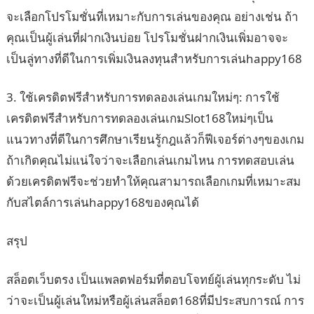
จะเลือกโปรโมชั่นที่เหมาะกับการเล่นของคุณ อย่างเช่น ถ้า
คุณเป็นผู้เล่นที่ฝากเงินบ่อย โปรโมชั่นฝากเงินเพิ่มอาจจะ
เป็นลู่ทางที่ดีในการเพิ่มเงินลงทุนสำหรับการเล่นhappy168
3. ใช้เครดิตฟรีสำหรับการทดลองเล่นเกมใหม่ๆ: การใช้
เครดิตฟรีสำหรับการทดลองเล่นเกมSlot168ใหม่ๆเป็น
แนวทางที่ดีในการศึกษาเรียนรู้กฎแล้วก็ฟีเจอร์ต่างๆของเกม
ถ้าเกิดคุณไม่แน่ใจว่าจะเลือกเล่นเกมไหน การทดสอบเล่น
ด้วยเครดิตฟรีจะช่วยทำให้คุณสามารถเลือกเกมที่เหมาะสม
กับสไตล์การเล่นhappy168ของคุณได้
สรุป
สล็อตเว็บตรง เป็นแพลตฟอร์มที่ตอบโจทย์ผู้เล่นทุกระดับ ไม่
ว่าจะเป็นผู้เล่นใหม่หรือผู้เล่นสล็อต168ที่มีประสบการณ์ การ