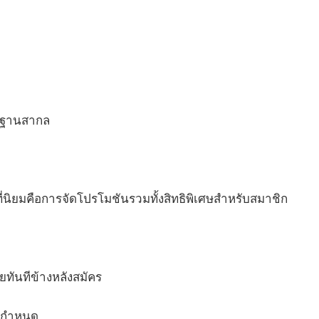
รฐานสากล
ี่นิยมคือการจัดโปรโมชันรวมทั้งสิทธิพิเศษสำหรับสมาชิก
ยทันทีข้างหลังสมัคร
ี่กำหนด