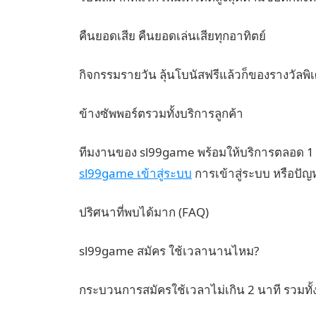
คืนยอดเสีย คืนยอดเล่นเสียทุกอาทิตย์
กิจกรรมรายวัน ลุ้นโบนัสฟรีแล้วก็ของรางวัลพิเศ
ข้างซัพพอร์ตรวมทั้งบริการลูกค้า
ทีมงานของ sl99game พร้อมให้บริการตลอด 1 ว
sl99game เข้าสู่ระบบ
การเข้าสู่ระบบ หรือปัญ
ปริศนาที่พบได้มาก (FAQ)
sl99game สมัคร ใช้เวลานานไหม?
กระบวนการสมัครใช้เวลาไม่เกิน 2 นาที รวมทั้ง