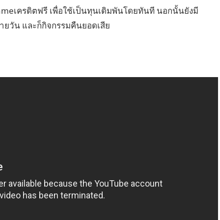
eเครดิตฟรี เพื่อใช้เป็นทุนเดิมพันโดยทันที นอกนั้นยังมี
ายวัน และก็กิจกรรมคืนยอดเสีย