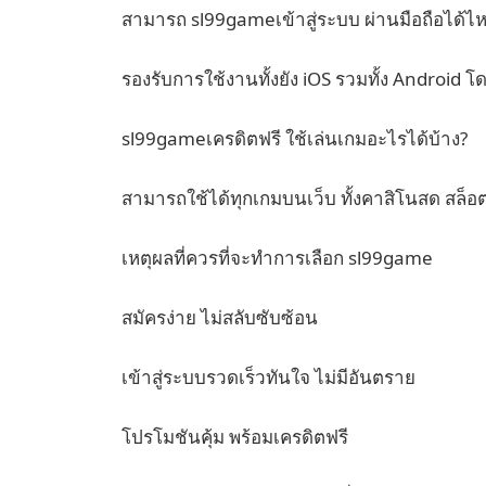
สามารถ sl99gameเข้าสู่ระบบ ผ่านมือถือได้ไ
รองรับการใช้งานทั้งยัง iOS รวมทั้ง Android โ
sl99gameเครดิตฟรี ใช้เล่นเกมอะไรได้บ้าง?
สามารถใช้ได้ทุกเกมบนเว็บ ทั้งคาสิโนสด สล็อ
เหตุผลที่ควรที่จะทำการเลือก sl99game
สมัครง่าย ไม่สลับซับซ้อน
เข้าสู่ระบบรวดเร็วทันใจ ไม่มีอันตราย
โปรโมชันคุ้ม พร้อมเครดิตฟรี