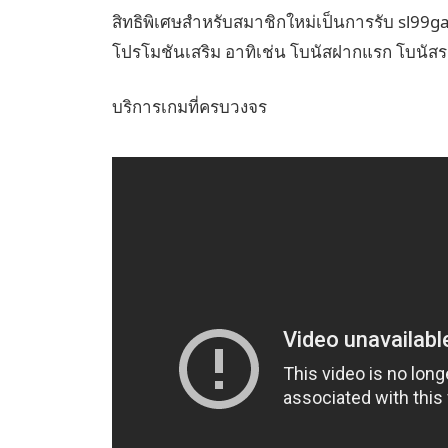
สิทธิพิเศษสำหรับสมาชิกใหม่เป็นการรับ sl99gam
โปรโมชันเสริม อาทิเช่น โบนัสฝากแรก โบนัสร
บริการเกมที่ครบวงจร