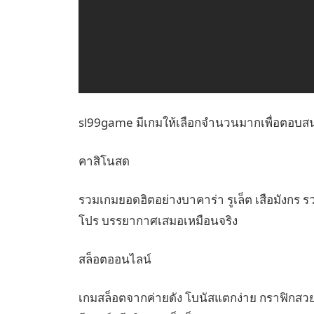
sl99game มีเกมให้เลือกจำนวนมากเพื่อตอบส
คาสิโนสด
รวมเกมยอดฮิตอย่างบาคาร่า รูเล็ต เสือมังกร ร
โปร บรรยากาศเสมอเหมือนจริง
สล็อตออนไลน์
เกมสล็อตจากค่ายดัง โบนัสแตกง่าย กราฟิกสวยส