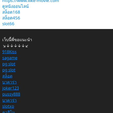
https://www.ilike-movie.com
ดูหนังออนไลน์
สล็อต168
สล็อต456
slot66
เว็บนี้พี่ขอแนะนำ
↘↓↓↓↓↓↙
918Kiss
sagame
pg slot
pg slot
สล็อต
บาคาร่า
joker123
pussy888
บาคาร่า
slotxo
คาสิโน