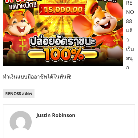
RE
NO
88
แล้
ว
เริ่ม
สนุ
ก
ทำเงินแบบมืออาชีพได้ในทันที!
RENO88 สมัคร
Justin Robinson