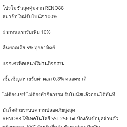
โปรโมชั่นสุดคุ้มจาก RENO88
สมาชิกใหม่รับโบนัส 100%
ฝากหนแรกรับเพิ่ม 10%
คืนยอดเสีย 5% ทุกอาทิตย์
แจกเครดิตเล่นฟรีผ่านกิจกรรม
เชื้อเชิญสหายรับค่าคอม 0.8% ตลอดชาติ
ไม่ต้องแชร์ ไม่ต้องทำกิจกรรม รับโบนัสแล้วถอนได้ทันที
มั่นใจด้วยระบบความปลอดภัยสูงสุด
RENO88 ใช้เทคโนโลยี SSL 256-bit ป้องกันข้อมูลส่วนตัว
พร้อมระบบ KYC สำหรับยืนยันตัวตนก่อนเบิกเงิน