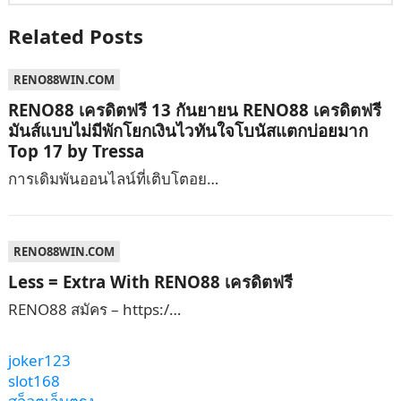
Related Posts
RENO88WIN.COM
RENO88 เครดิตฟรี 13 กันยายน RENO88 เครดิตฟรี
มันส์แบบไม่มีพักโยกเงินไวทันใจโบนัสแตกบ่อยมาก
Top 17 by Tressa
การเดิมพันออนไลน์ที่เติบโตอย…
RENO88WIN.COM
Less = Extra With RENO88 เครดิตฟรี
RENO88 สมัคร – https:/…
joker123
slot168