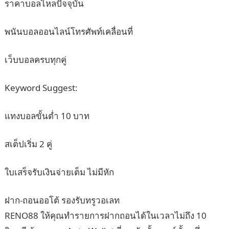
ราคาบอลไหลปัจจุบัน
พนันบอลออนไลน์โทรศัพท์เคลื่อนที่
เว็บบอลครบทุกคู่
Keyword Suggest:
แทงบอลขั้นต่ำ 10 บาท
สเต็ปเริ่ม 2 คู่
ใบเสร็จรับเงินจ่ายเต็ม ไม่มีหัก
ฝาก-ถอนออโต้ รองรับทรูวอเลท
RENO88 ให้คุณทำรายการฝากถอนได้ในเวลาไม่ถึง 10