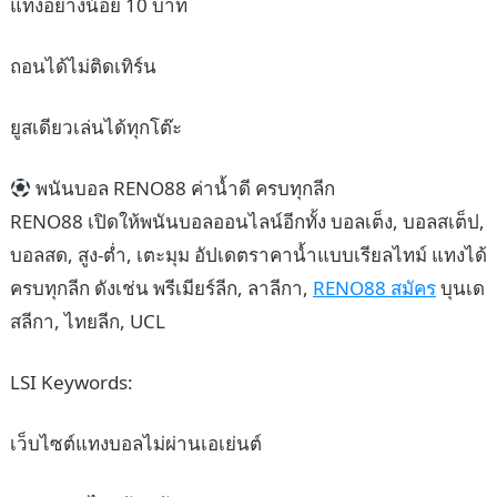
แทงอย่างน้อย 10 บาท
ถอนได้ไม่ติดเทิร์น
ยูสเดียวเล่นได้ทุกโต๊ะ
พนันบอล RENO88 ค่าน้ำดี ครบทุกลีก
RENO88 เปิดให้พนันบอลออนไลน์อีกทั้ง บอลเต็ง, บอลสเต็ป,
บอลสด, สูง-ต่ำ, เตะมุม อัปเดตราคาน้ำแบบเรียลไทม์ แทงได้
ครบทุกลีก ดังเช่น พรีเมียร์ลีก, ลาลีกา,
RENO88 สมัคร
บุนเด
สลีกา, ไทยลีก, UCL
LSI Keywords:
เว็บไซต์แทงบอลไม่ผ่านเอเย่นต์