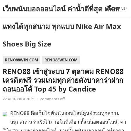
เว็บพนันบอลออนไลน์ ค่าน้ำดีที่สุด เลือก
MENU
แทงได้ทุกสนาม ทุกแบบ Nike Air Max
Shoes Big Size
RENO88WIN.COM
RENO88WIN.COM
RENO88 เข้าสู่ระบบ 7 ตุลาคม RENO88
เครดิตฟรี รวมเกมทุกค่ายดังบาคาร่าฝาก
ถอนออโต้ Top 45 by Candice
22 พฤษภาคม 2025
•
comments off
RENO88 คือเว็บไซต์พนันออนไลน์ศูนย์รวมทุกความ
สนุกสนานร่าเริงไว้ภายในที่เดียว ทั้ง สล็อตออนไลน์, คา
สิโนสด, บาคาร่าออนไลน์, รวมทั้ง พนันบอลออนไลน์ราคา