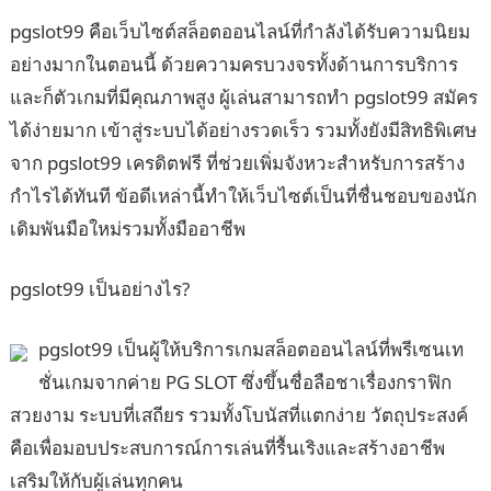
pgslot99 คือเว็บไซต์สล็อตออนไลน์ที่กำลังได้รับความนิยม
อย่างมากในตอนนี้ ด้วยความครบวงจรทั้งด้านการบริการ
และก็ตัวเกมที่มีคุณภาพสูง ผู้เล่นสามารถทำ pgslot99 สมัคร
ได้ง่ายมาก เข้าสู่ระบบได้อย่างรวดเร็ว รวมทั้งยังมีสิทธิพิเศษ
จาก pgslot99 เครดิตฟรี ที่ช่วยเพิ่มจังหวะสำหรับการสร้าง
กำไรได้ทันที ข้อดีเหล่านี้ทำให้เว็บไซต์เป็นที่ชื่นชอบของนัก
เดิมพันมือใหม่รวมทั้งมืออาชีพ
pgslot99 เป็นอย่างไร?
pgslot99 เป็นผู้ให้บริการเกมสล็อตออนไลน์ที่พรีเซนเท
ชั่นเกมจากค่าย PG SLOT ซึ่งขึ้นชื่อลือชาเรื่องกราฟิก
สวยงาม ระบบที่เสถียร รวมทั้งโบนัสที่แตกง่าย วัตถุประสงค์
คือเพื่อมอบประสบการณ์การเล่นที่รื้นเริงและสร้างอาชีพ
เสริมให้กับผู้เล่นทุกคน