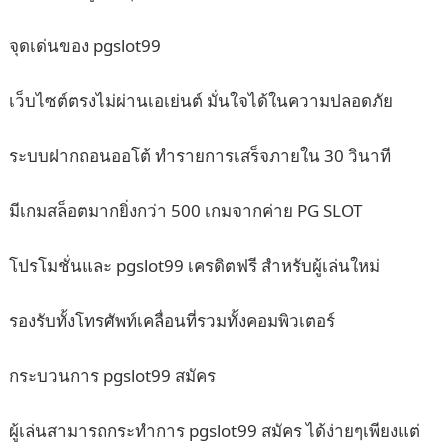
จุดเด่นของ pgslot99
เว็บไซต์ตรงไม่ผ่านเอเย่นต์ มั่นใจได้ในความปลอดภัย
ระบบฝากถอนออโต้ ทำรายการเสร็จภายใน 30 วินาที
มีเกมสล็อตมากยิ่งกว่า 500 เกมจากค่าย PG SLOT
โปรโมชั่นและ pgslot99 เครดิตฟรี สำหรับผู้เล่นใหม่
รองรับทั้งโทรศัพท์เคลื่อนที่รวมทั้งคอมพิวเตอร์
กระบวนการ pgslot99 สมัคร
ผู้เล่นสามารถกระทำการ pgslot99 สมัคร ได้ง่ายๆเพียงแต่