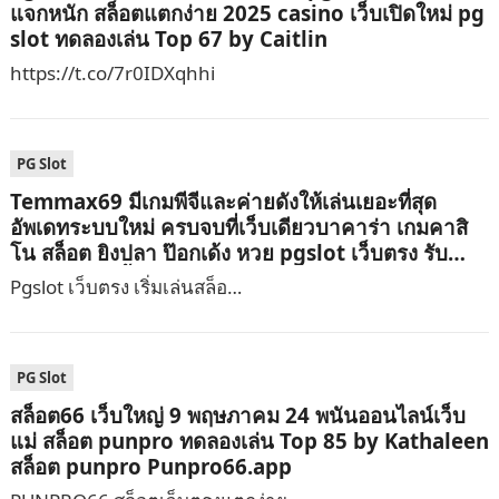
แจกหนัก สล็อตแตกง่าย 2025 casino เว็บเปิดใหม่ pg
slot ทดลองเล่น Top 67 by Caitlin
https://t.co/7r0IDXqhhi
PG Slot
Temmax69 มีเกมพีจีและค่ายดังให้เล่นเยอะที่สุด
อัพเดทระบบใหม่ ครบจบที่เว็บเดียวบาคาร่า เกมคาสิ
โน สล็อต ยิงปลา ป๊อกเด้ง หวย pgslot เว็บตรง รับ
เครดิตฟรีไม่อั้น Top 94 by Elizabeth
Pgslot เว็บตรง เริ่มเล่นสล็อ…
Temmax69.vip 29 ต.ค. 2567
PG Slot
สล็อต66 เว็บใหญ่ 9 พฤษภาคม 24 พนันออนไลน์เว็บ
แม่ สล็อต punpro ทดลองเล่น Top 85 by Kathaleen
สล็อต punpro Punpro66.app