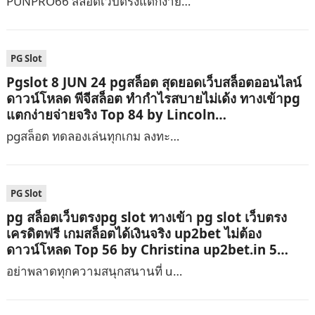
PUNPRO66 สล็อตเว็บตรงแตกง่าย…
PG Slot
Pgslot 8 JUN 24 pgสล็อต สุดยอดเว็บสล็อตออนไลน์
ดาวน์โหลด พีจีสล็อต ทำกำไรสบายไม่เด้ง ทางเข้าpg
แตกง่ายจ่ายจริง Top 84 by Lincoln
Pgslotth.games
pgสล็อต ทดลองเล่นทุกเกม ลงทะ…
PG Slot
pg สล็อตเว็บตรงpg slot ทางเข้า pg slot เว็บตรง
เครดิตฟรี เกมสล็อตได้เงินจริง up2bet ไม่ต้อง
ดาวน์โหลด Top 56 by Christina up2bet.in 5
ตุลาคม 2023
อย่าพลาดทุกความสนุกสนานที่ u…