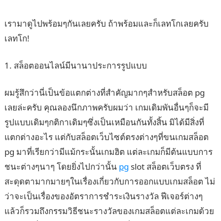
เรามาดูไปพร้อมๆกันเลยครับ ถ้าพร้อมและก็เลทโกเลยครับ
เลทโก!
1. สล็อตออนไลน์มีนานาประการรูปแบบ
ผมรู้สึกว่านี่เป็นข้อแตกต่างที่สำคัญมากๆสำหรับสล็อต pg
เลยล่ะครับ คุณลองนึกภาพครับผมว่า เกมเดิมพันอื่นๆก็จะมี
รูปแบบเดิมๆกติกาเดิมๆซึ่งเป็นเหมือนกันทั้งสิ้น มิได้มีสิ่งที่
แตกต่างอะไร แต่กับสล็อตเว็บไซต์ตรงต่างๆที่ขนเกมสล็อต
pg มาที่เรียกว่ามีแม้กระนั้นเกมฮิต แต่ละเกมก็มีต้นแบบการ
ชนะต่างๆนาๆ โดยยิ่งไปกว่านั้น
pg
slot สล็อตเว็บตรง ที่
สะดุดตามากมายๆในเรื่องเกี่ยวกับการออกแบบเกมสล็อต ไม่
ว่าจะเป็นเรื่องของอัตราการชำระเงินรางวัล ฟีเจอร์ต่างๆ
แล้วก็รวมถึงกรรมวิธีชนะรางวัลของเกมสล็อตแต่ละเกมด้วย