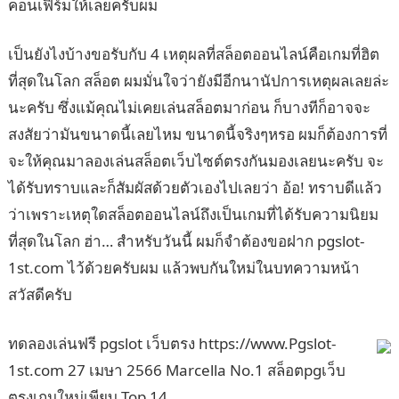
คอนเฟิร์มให้เลยครับผม
เป็นยังไงบ้างขอรับกับ 4 เหตุผลที่สล็อตออนไลน์คือเกมที่ฮิต
ที่สุดในโลก สล็อต ผมมั่นใจว่ายังมีอีกนานัปการเหตุผลเลยล่ะ
นะครับ ซึ่งแม้คุณไม่เคยเล่นสล็อตมาก่อน ก็บางทีก็อาจจะ
สงสัยว่ามันขนาดนี้เลยไหม ขนาดนี้จริงๆหรอ ผมก็ต้องการที่
จะให้คุณมาลองเล่นสล็อตเว็บไซต์ตรงกันมองเลยนะครับ จะ
ได้รับทราบและก็สัมผัสด้วยตัวเองไปเลยว่า อ้อ! ทราบดีแล้ว
ว่าเพราะเหตุใดสล็อตออนไลน์ถึงเป็นเกมที่ได้รับความนิยม
ที่สุดในโลก ฮ่า… สำหรับวันนี้ ผมก็จำต้องขอฝาก pgslot-
1st.com ไว้ด้วยครับผม แล้วพบกันใหม่ในบทความหน้า
สวัสดีครับ
ทดลองเล่นฟรี pgslot เว็บตรง https://www.Pgslot-
1st.com 27 เมษา 2566 Marcella No.1 สล็อตpgเว็บ
ตรงเกมใหม่เพียบ Top 14