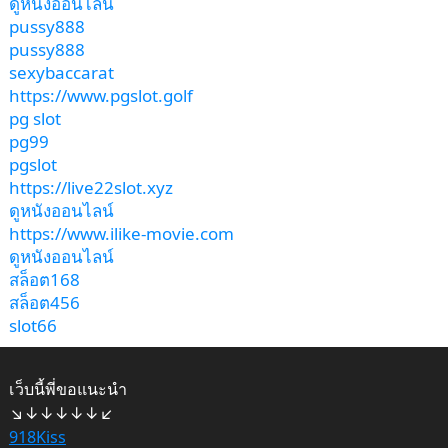
ดูหนังออนไลน์
pussy888
pussy888
sexybaccarat
https://www.pgslot.golf
pg slot
pg99
pgslot
https://live22slot.xyz
ดูหนังออนไลน์
https://www.ilike-movie.com
ดูหนังออนไลน์
สล็อต168
สล็อต456
slot66
เว็บนี้พี่ขอแนะนำ
↘↓↓↓↓↓↙
918Kiss