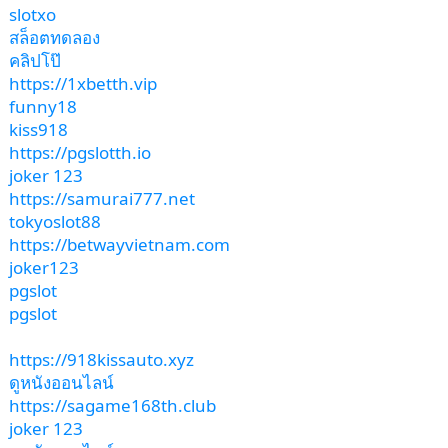
slotxo
สล็อตทดลอง
คลิปโป๊
https://1xbetth.vip
funny18
kiss918
https://pgslotth.io
joker 123
https://samurai777.net
tokyoslot88
https://betwayvietnam.com
joker123
pgslot
pgslot
https://918kissauto.xyz
ดูหนังออนไลน์
https://sagame168th.club
joker 123