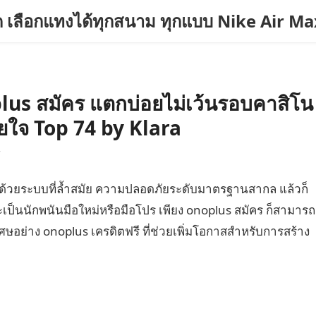
สุด เลือกแทงได้ทุกสนาม ทุกแบบ Nike Air M
lus สมัคร แตกบ่อยไม่เว้นรอบคาสิโน
ยใจ Top 74 by Klara
 ด้วยระบบที่ล้ำสมัย ความปลอดภัยระดับมาตรฐานสากล แล้วก็
าจะเป็นนักพนันมือใหม่หรือมือโปร เพียง onoplus สมัคร ก็สามารถ
ศษอย่าง onoplus เครดิตฟรี ที่ช่วยเพิ่มโอกาสสำหรับการสร้าง