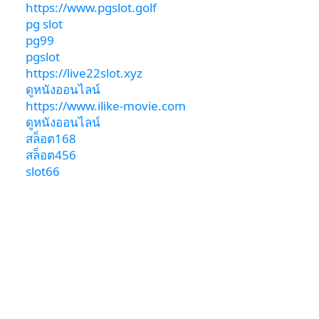
https://www.pgslot.golf
pg slot
pg99
pgslot
https://live22slot.xyz
ดูหนังออนไลน์
https://www.ilike-movie.com
ดูหนังออนไลน์
สล็อต168
สล็อต456
slot66