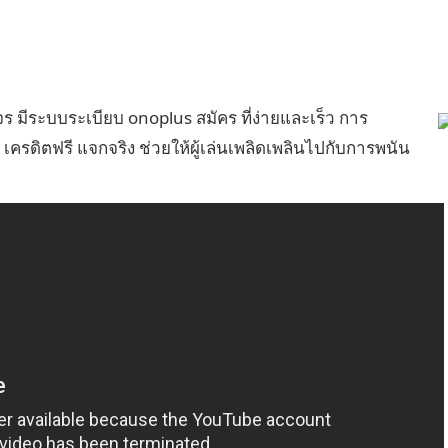
ร มีระบบระเบียบ onoplus สมัคร ที่ง่ายและเร็ว การ
 เครดิตฟรี แจกจริง ช่วยให้ผู้เล่นเพลิดเพลินไปกับการพนัน