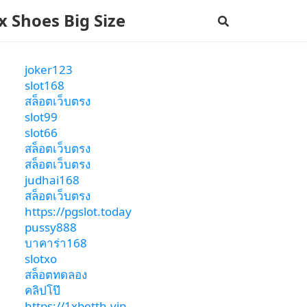
ax Shoes Big Size
joker123
slot168
สล็อตเว็บตรง
slot99
slot66
สล็อตเว็บตรง
สล็อตเว็บตรง
judhai168
สล็อตเว็บตรง
https://pgslot.today
pussy888
บาคาร่า168
slotxo
สล็อตทดลอง
คลิปโป๊
https://1xbetth.vip