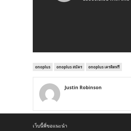
onoplus
onoplus สมัคร
onoplus เครดิตฟรี
Justin Robinson
เว็บนี้พี่ขอแนะนำ