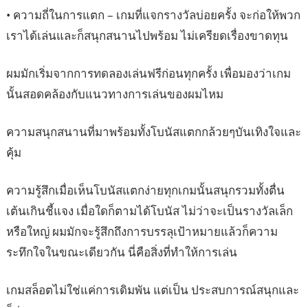
• ความถี่ในการแตก – เกมที่แจกรางวัลบ่อยครั้ง จะก่อให้พวก
เราได้เล่นและก็สนุกสนานไปพร้อม ไม่เครียดเรื่องขาดทุน
ผมมักเริ่มจากการทดลองเล่นฟรีก่อนทุกครั้ง เพื่อมองว่าเกม
นั้นสอดคล้องกับแนวทางการเล่นของผมไหม
ความสนุกสนานที่มาพร้อมทั้งโบนัสแตกกล้วยๆบันเทิงใจและ
คุ้ม
ความรู้สึกเมื่อเห็นโบนัสแตกง่ายทุกเกมนั้นสนุกรวมทั้งตื่น
เต้นเกินชี้แจง เมื่อใดก็ตามได้โบนัส ไม่ว่าจะเป็นรางวัลเล็ก
หรือใหญ่ ผมมักจะรู้สึกถึงการบรรลุเป้าหมายแล้วก็ความ
ระทึกใจในขณะเดียวกัน นี่คือสิ่งที่ทำให้การเล่น
เกมสล็อตไม่ใช่แค่การเดิมพัน แต่เป็น ประสบการณ์สนุกและ