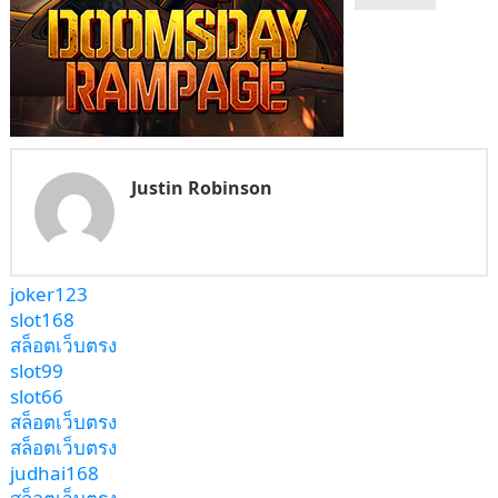
Justin Robinson
joker123
slot168
สล็อตเว็บตรง
slot99
slot66
สล็อตเว็บตรง
สล็อตเว็บตรง
judhai168