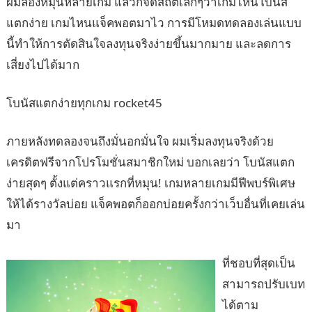
ผมลองหมุนหลายเกม แล้วก็จดสถิติเล็กๆว่าเกมไหนโบนัส
แตกง่าย เกมไหนแจ็คพอตมาไว การมีโหมดทดลองเล่นแบบ
นี้ทำให้การตัดสินใจลงทุนจริงง่ายขึ้นมากมาย และลดการ
เสี่ยงไปได้มาก
โบนัสแตกง่ายทุกเกม rocket45
ภายหลังทดลองจนถึงมั่นอกมั่นใจ ผมเริ่มลงทุนจริงด้วย
เครดิตฟรีจากโปรโมชั่นสมาชิกใหม่ บอกเลยว่า โบนัสแตก
ง่ายสุดๆ ตั้งแต่คราวแรกที่หมุน! เกมหลายเกมมีฟีพบร์พิเศษ
ให้ได้รางวัลบ่อย แจ็คพอตก็ออกบ่อยครั้งกว่าเว็บอื่นที่เคยเล่น
มา
ที่ชอบที่สุดเป็น
สามารถปรับเบท
ได้ตาม