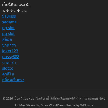
เว็บนี้พี่ขอแนะนำ
↘↓↓↓↓↓↙
918Kiss
sagame
pg slot
pg slot
สล็อต
บาคาร่า
joker123
pussy888
บาคาร่า
slotxo
คาสิโน
สล็อตเว็บตรง
© 2026
เว็บพนันบอลออนไลน์ ค่าน้ำดีที่สุด เลือกแทงได้ทุกสนาม ทุกแบบ Nike
Air Max Shoes Big Size
-
WordPress Theme
by
WPEnjoy