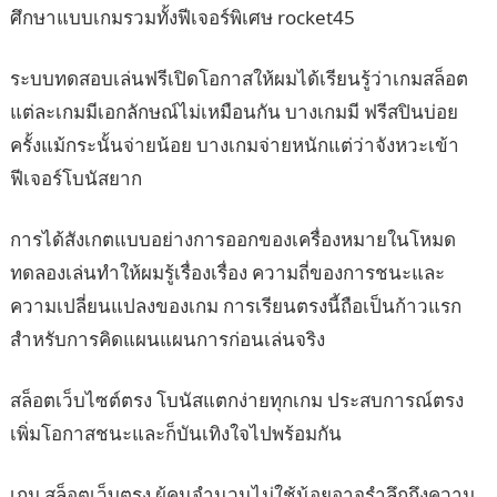
ศึกษาแบบเกมรวมทั้งฟีเจอร์พิเศษ rocket45
ระบบทดสอบเล่นฟรีเปิดโอกาสให้ผมได้เรียนรู้ว่าเกมสล็อต
แต่ละเกมมีเอกลักษณ์ไม่เหมือนกัน บางเกมมี ฟรีสปินบ่อย
ครั้งแม้กระนั้นจ่ายน้อย บางเกมจ่ายหนักแต่ว่าจังหวะเข้า
ฟีเจอร์โบนัสยาก
การได้สังเกตแบบอย่างการออกของเครื่องหมายในโหมด
ทดลองเล่นทำให้ผมรู้เรื่องเรื่อง ความถี่ของการชนะและ
ความเปลี่ยนแปลงของเกม การเรียนตรงนี้ถือเป็นก้าวแรก
สำหรับการคิดแผนแผนการก่อนเล่นจริง
สล็อตเว็บไซต์ตรง โบนัสแตกง่ายทุกเกม ประสบการณ์ตรง
เพิ่มโอกาสชนะและก็บันเทิงใจไปพร้อมกัน
เกม สล็อตเว็บตรง ผู้คนจำนวนไม่ใช้น้อยอาจรำลึกถึงความ