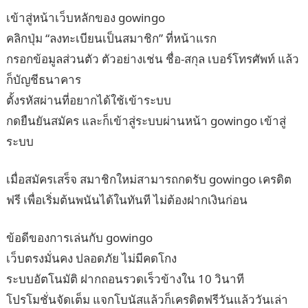
เข้าสู่หน้าเว็บหลักของ gowingo
คลิกปุ่ม “ลงทะเบียนเป็นสมาชิก” ที่หน้าแรก
กรอกข้อมูลส่วนตัว ตัวอย่างเช่น ชื่อ-สกุล เบอร์โทรศัพท์ แล้ว
ก็บัญชีธนาคาร
ตั้งรหัสผ่านที่อยากได้ใช้เข้าระบบ
กดยืนยันสมัคร และก็เข้าสู่ระบบผ่านหน้า gowingo เข้าสู่
ระบบ
เมื่อสมัครเสร็จ สมาชิกใหม่สามารถกดรับ gowingo เครดิต
ฟรี เพื่อเริ่มต้นพนันได้ในทันที ไม่ต้องฝากเงินก่อน
ข้อดีของการเล่นกับ gowingo
เว็บตรงมั่นคง ปลอดภัย ไม่มีคดโกง
ระบบอัตโนมัติ ฝากถอนรวดเร็วข้างใน 10 วินาที
โปรโมชั่นจัดเต็ม แจกโบนัสแล้วก็เครดิตฟรีวันแล้ววันเล่า