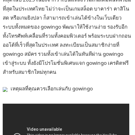
ที่สุดในประเทศไทย ไม่ว่าจะเป็นเกมสล็อต บาคาร่า คาสิโน
สด หรือเกมยิงปลา ก็สามารถเข้าเล่นได้ข้างในเว็บเดียว
ระบบทั้งหมดของ gowingo พัฒนาให้ใช้งานง่าย รองรับอีก
ทั้งโทรศัพท์เคลื่อนที่รวมทั้งคอมพิวเตอร์ พร้อมระบบฝากถอน
ออโต้ที่เร็วที่สุดในประเทศ ลงทะเบียนเป็นสมาชิกง่ายที่
gowingo สมัคร รวมทั้งเข้าเล่นได้ในทันทีผ่าน gowingo
เข้าสู่ระบบ ทั้งยังมีโปรโมชั่นพิเศษแจก gowingo เครดิตฟรี
สำหรับสมาชิกใหม่ทุกคน
เหตุผลที่คุณควรเลือกเล่นกับ gowingo