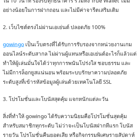
ใน 10 วินาที รองรับทุกธนาคาร รวมทั้ง True Wallet ไม่มี
อย่างน้อยในการฝากถอน และไม่มีค่าจารีตเสริมเติม
2. เว็บไซต์ตรงไม่ผ่านเอเย่นต์ ปลอดภัย 100%
gowingo
เป็นเว็บตรงที่ได้รับการรับรองจากหน่วยงานเกม
ออนไลน์ระดับสากล ไม่ผ่านผู้แทนหรือเอเย่นต์อะไรก็แล้วแต่
ทำให้ผู้เล่นมั่นใจได้ว่าทุกการพนันโปร่งใส ชอบธรรม และ
ไม่มีการล็อกยูสแน่นอน พร้อมระบบรักษาความปลอดภัย
ระดับสูงที่เข้ารหัสข้อมูลผู้เล่นด้วยเทคโนโลยี SSL
3. โปรโมชั่นและโบนัสสุดคุ้ม แจกหนักแต่ละวัน
สิ่งที่ทำให้ gowingo ได้รับความนิยมคือโปรโมชั่นสุดคุ้ม
สำหรับสมาชิกทุกระดับ ไม่ว่าจะเป็นโบนัสฝากทีแรก โบนัส
รายวัน โปรโมชั่นคืนยอดเสีย หรือกิจกรรมพิเศษรายสัปดาห์