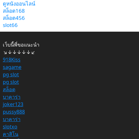
ดูหนังออนไลน์
สล็อต168
สล็อต456
slot66
เว็บนี้พี่ขอแนะนำ
↘↓↓↓↓↓↙
918Kiss
sagame
pg slot
pg slot
สล็อต
บาคาร่า
joker123
pussy888
บาคาร่า
slotxo
คาสิโน