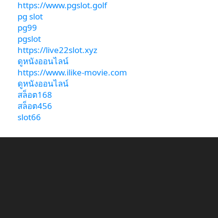
https://www.pgslot.golf
pg slot
pg99
pgslot
https://live22slot.xyz
ดูหนังออนไลน์
https://www.ilike-movie.com
ดูหนังออนไลน์
สล็อต168
สล็อต456
slot66
ก