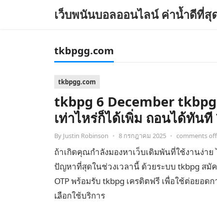
เว็บพนันบอลออนไลน์ ค่าน้ำดีที่
tkbpgg.com
tkbpgg.com
tkbpg 6 December tkbpg สมัค
เท่าไหร่ก็ได้เพิ่ม ถอนได้ทัน
By
Justin Robinson
•
8 กรกฎาคม 2025
•
comments off
ถ้าเกิดคุณกำลังมองหาเว็บเดิมพันที่ใช้งานง่าย
ปัญหาที่สุดในช่วงเวลานี้ ด้วยระบบ tkbpg สมัคร
OTP พร้อมรับ tkbpg เครดิตฟรี เพื่อใช้ต่อยอด
เลือกใช้บริการ
…
1. ระบบสมัครเป็นสมาชิกที่เร็วทันใจ