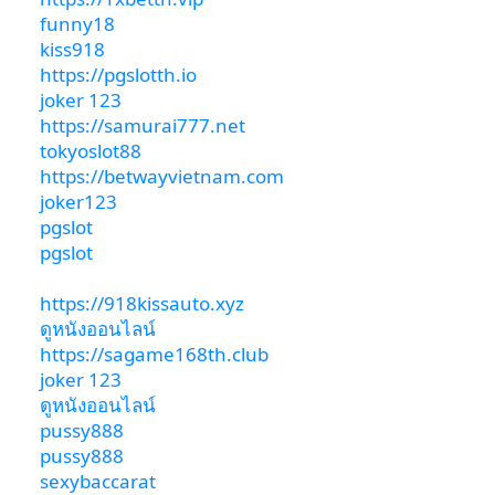
funny18
kiss918
https://pgslotth.io
joker 123
https://samurai777.net
tokyoslot88
https://betwayvietnam.com
joker123
pgslot
pgslot
https://918kissauto.xyz
ดูหนังออนไลน์
https://sagame168th.club
joker 123
ดูหนังออนไลน์
pussy888
pussy888
sexybaccarat