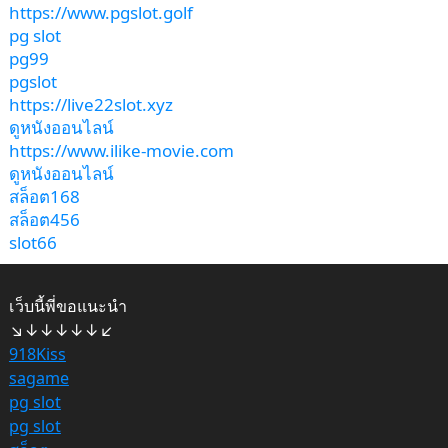
https://www.pgslot.golf
โดยไม่จำเป็นต้องใช้เอกสารสลับซับซ้อน และที่สำคัญเป็น
pg slot
สมัครฟรี
pg99
พร้อมรับโบนัสต้อนรับและก็สิทธิพิเศษโดยทันที
วิธีลงทะเบียน
pgslot
สมัครสมาชิก
https://live22slot.xyz
ดูหนังออนไลน์
เข้าสู่หน้าเว็บ
ss168
https://www.ilike-movie.com
คลิกปุ่ม “ลงทะเบียน”
ดูหนังออนไลน์
กรอกข้อมูลส่วนตัวที่จำเป็นต้อง อย่างเช่น เบอร์โทรรวมทั้ง
สล็อต168
สล็อต456
บัญชีธนาคาร
slot66
การันตีรหัส OTP เพื่อให้เกิดความปลอดภัย
เข้าสู่ระบบรวมทั้งเริ่มเล่นได้ในทันที พร้อมรับ ss168 เครดิต
เว็บนี้พี่ขอแนะนำ
ฟรี
กรรมวิธี ss168 เข้าระบบ
ภายหลังลงทะเบียนสมัคร
↘↓↓↓↓↓↙
918Kiss
sagame
pg slot
pg slot