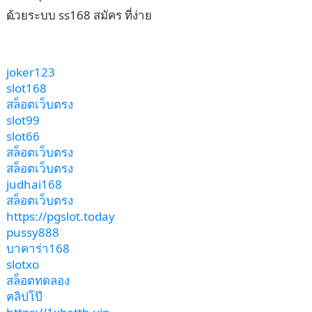
ด้วยระบบ ss168 สมัคร ที่ง่าย
…
ss168 เข้าสู่ระบบ ได้ทุกเครื่องมือ
แล้วก็โปรโมชั่น ss168 เครดิตฟรี แจกจริง
joker123
จึงเปลี่ยนเป็นหนึ่งในตัวเลือกหลักของผู้เล่นที่ต้องการความ
slot168
เชื่อมั่นและมั่นใจและก็จังหวะสำหรับเพื่อการทำกำไรที่มาก
สล็อตเว็บตรง
ขึ้น
เพราะเหตุใด ss168 ก็เลยเป็นเว็บไซต์ที่ผู้เล่นเลือก
slot99
slot66
สล็อตเว็บตรง
สล็อตเว็บตรง
judhai168
สล็อตเว็บตรง
https://pgslot.today
pussy888
บาคาร่า168
slotxo
สล็อตทดลอง
คลิปโป๊