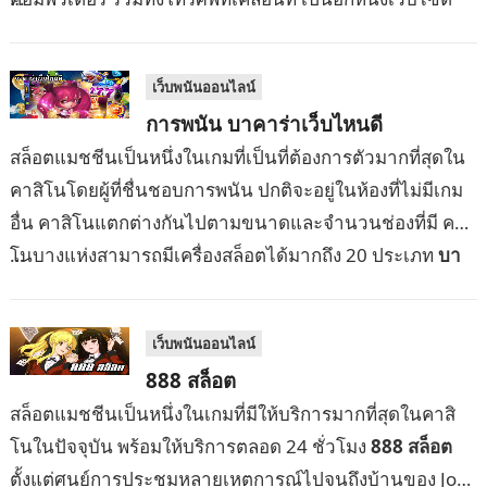
ช่องทาง ที่ครบวงจรสูงที่สุด มีเกมการเล่นที่ได้เงินจริง สูงที่สุด
แล้วก็สามารถเลือกเล่นได้ แบบจุใจ อย่างยิ่งจริงๆ แถมมี
เว็บพนันออนไลน์
ระบบอัตโนมัติที่มาแรงที่สุด
ประกันความสนุกสนาน จากการ
การพนัน บาคาร่าเว็บไหนดี
แทงหวย
สล็อตแมชชีนเป็นหนึ่งในเกมที่เป็นที่ต้องการตัวมากที่สุดใน
ออนไลน์ ชั้น 1
คาสิโนโดยผู้ที่ชื่นชอบการพนัน ปกติจะอยู่ในห้องที่ไม่มีเกม
เล่นได้ตลอด
อื่น คาสิโนแตกต่างกันไปตามขนาดและจำนวนช่องที่มี คาสิ
24 ชั่วโมง จัด
โนบางแห่งสามารถมีเครื่องสล็อตได้มากถึง 20 ประเภท
…
บา
เต็มได้เลย
คาร่าเว็บไหนดี
ที่ปลายอีกด้านของสเปกตรัม คาสิโนบาง
แถมยังมา กับ
แห่งมี
สล็อตออนไลน์
มาตรฐานเพียงหุ้นเดียว
ความยอด
เว็บพนันออนไลน์
แบล็คแจ็คเป็นหนึ่งในเกมที่เป็นที่รู้จักมากที่สุดในโลก เกมนี้
เยี่ยม ที่นานา
888 สล็อต
เล่นด้วยไพ่สำรับเดียวที่มีไพ่ 52 ใบและแต่ละใบมีค่า ในแบ
ประการเป็น
สล็อตแมชชีนเป็นหนึ่งในเกมที่มีให้บริการมากที่สุดในคาสิ
ล็คแจ็ค ความเปรียบต่างคือไพ่บนหน้า (แจ็ค ควีน และคิง) มี
หัวใจหลัก ของ
โนในปัจจุบัน พร้อมให้บริการตลอด 24 ชั่วโมง
888 สล็อต
ค่าเท่ากับ 10 และเอซมีค่าเท่ากับ 1 หรือ 11 แล้วแต่จะเลือก
การสร้างราย
ตั้งแต่ศูนย์การประชุมหลายเหตุการณ์ไปจนถึงบ้านของ Joe
ผู้เล่นเล่นแบล็คแจ็คโดยพิจารณาว่าผลรวมของไพ่ทั้งหมดที่