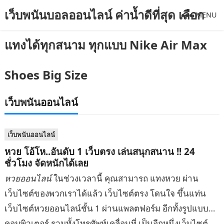
เว็บพนันบอลออนไลน์ ค่าน้ำดีที่สุด เลือก
MENU
แทงได้ทุกสนาม ทุกแบบ Nike Air Max
Shoes Big Size
เว็บพนันออนไลน์
เว็บพนันออนไลน์
หวย โอ้โห..อันดับ 1 เว็บตรง เล่นสนุกสนาน !! 24
ชั่วโมง จัดหนักได้เลย
หวยออนไลน์
ในช่วงเวลานี้ คุณสามารถ แทงหวย ผ่าน
เว็บไซต์ของพวกเราได้แล้ว เว็บไซต์ตรง โดนใจ ขึ้นแท่น
เว็บไซต์หวยออนไลน์ชั้น 1 ผ่านแพลตฟอร์ม อีกทั้งรูปแบบ
คอมพิวเตอร์ รวมทั้งโทรศัพท์เคลื่อนที่ เป็นอีกหนึ่งเว็บไซต์
…