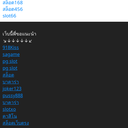
ชั่วโมงได้เลย โดยทันที ที่นี่ ที่เดียว แค่นั้น และก็เป็นจุด
สล็อต168
นิยมของสล็อตคาสิโนเติบโตขึ้นและได้รับการยอมรับใน
สล็อต456
สำคัญที่มีความมากมายหลากหลาย เป็นส่วนที่น่าสนใจ
slot66
ระดับสากลในหลายตลาด
ระบบปลอดภัย สะดวก แล้วก็พร้อมให้บริการ
สะดวก สบาย
ครบจบ แทงหวยง่าย รายได้ดี
มีรหัสเดียว สามารถที่จะ แทง
เว็บนี้พี่ขอแนะนำ
หวย ผ่านเว็บของเราได้แล้ว ครบจบในเว็บเดียว เล่นได้ทุก
↘↓↓↓↓↓↙
การพนันเดิมพันได้ ทุกแบบอย่างหวยค่ายดัง อย่างเต็มเปี่ยม
918Kiss
รวมทั้งเป็นไปได้ด้วยดี สะดวกบนเว็บ ที่มีคุณภาพ ของเราที่
sagame
pg slot
ชอบใจ สำหรับสิ่งต่างๆพวกนี้ โดยตลอดมีความเหมาะสม ที่
pg slot
จะทำให้คุณนั้น สามารถเล่นหวยได้ง่าย อย่างเต็มที่ เต็มที่
สล็อต
จุใจ อย่างแน่แท้
การันตีได้ว่านี่เป็น ตัวเลือกที่ดี ที่สามารถ
บาคาร่า
แทง หวย บนเว็บคุณภาพลู่ทาง เพียงแค่รหัสเดียว คุณก็
joker123
pussy888
สามารถที่จะ แทงหวย ได้โดยตลอดเป็นส่วนสำคัญ ที่เล่นได้
บาคาร่า
ทุกจุด มีสิ่งที่ยอดเยี่ยม ขอเพียงแค่มีสัญญาณอินเทอร์เน็ต
slotxo
เท่านั้น คุณก็สามารถที่จะเข้าใช้งานก้าวหน้า มีความ
คาสิโน
เสถียรภาพที่สูง เป็นความเยี่ยมที่หลากหลาย เป็นสิ่งที่น่า
สล็อตเว็บตรง