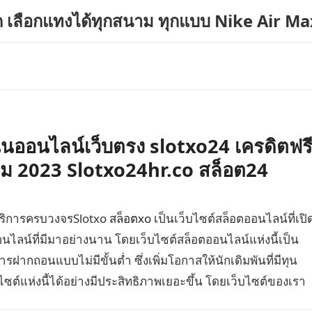
สุด เลือกแทงได้ทุกสนาม ทุกแบบ Nike Air M
นออนไลน์เว็บตรง slotxo24 เครดิตฟร
คม 2023 Slotxo24hr.co สล็อต24
บริการครบวงจร
Slotxo
สล็อตxo
เป็นเว็บไซต์สล็อตออนไลน์ที่เปิ
ไลน์ที่มีมาอย่างนาน โดยเว็บไซต์สล็อตออนไลน์แห่งนี้เป็น
ากถอนแบบไม่มีขั้นต่ำ ซึ่งเพิ่มโอกาสให้นักเดิมพันที่มีทุน
ต์แห่งนี้ได้อย่างมีประสิทธิภาพเยอะขึ้น โดยเว็บไซต์ของเรา
สล็อตออนไลน์หลากหลายประเภทให้เลือกใช้งาน ทุกเกมการพนัน