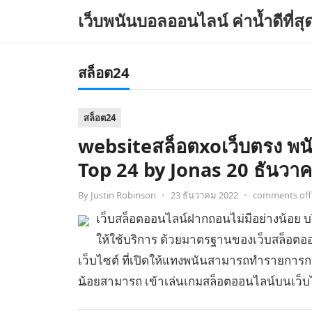
เว็บพนันบอลออนไลน์ ค่าน้ำดีที่
สล็อต24
สล็อต24
websiteสล็อตxoเว็บตรง พนั
Top 24 by Jonas 20 ธันวา
By
Justin Robinson
•
23 ธันวาคม 2022
•
comments off
เว็บสล็อตออนไลน์ฝากถอนไม่มีอย่างน้อย 
ให้ใช้บริการ ด้วยมาตรฐานของเว็บสล็อตออน
เว็บไซต์ ที่เปิดให้แทงพนันสามารถทำรายการการฝ
น้อยสามารถ เข้าเล่นเกมสล็อตออนไลน์บนเว็บไซ
…
เป็นเว็บไซต์แห่งการพนัน slotxo24 ที่มีเกม