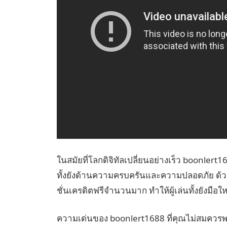
ในสมัยที่โลกดิจิทัลเปลี่ยนอย่างเร็ว boonlert1
ทั้งยังด้านความครบครันและความปลอดภัย ด้วย
ชั่นเครดิตฟรีจำนวนมาก ทำให้ผู้เล่นทั้งยังมือใ
ความเด่นของ boonlert1688 ที่คุณไม่สมควร