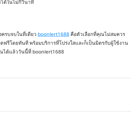
ด้ในไม่กี่วินาที
างครบจบในที่เดียว
boonlert1688
คือตัวเลือกที่คุณไม่สมควร
ตฟรีโดยทันที พร้อมบริการที่โปร่งใสและก็เป็นมิตรกับผู้ใช้งาน
ด้แล้ววันนี้ที่ boonlert1688