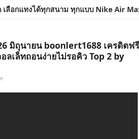
สุด เลือกแทงได้ทุกสนาม ทุกแบบ Nike Air M
26 มิถุนายน boonlert1688 เครดิตฟร
รูวอลเล็ทถอนง่ายไม่รอคิว Top 2 by
ff