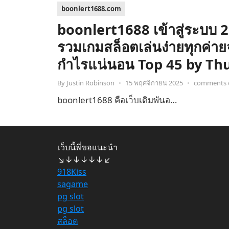
boonlert1688.com
boonlert1688 เข้าสู่ระบบ 
รวมเกมสล็อตเล่นง่ายทุกค่าย
กำไรแน่นอน Top 45 by T
By
Justin Robinson
•
15 พฤศจิกายน 2025
•
comments 
boonlert1688 คือเว็บเดิมพันอ…
เว็บนี้พี่ขอแนะนำ
↘↓↓↓↓↓↙
918Kiss
sagame
pg slot
pg slot
สล็อต