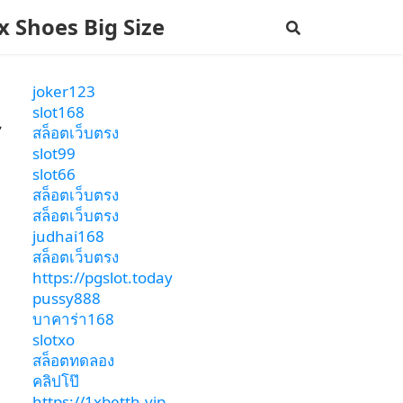
ax Shoes Big Size
joker123
slot168
ี
สล็อตเว็บตรง
slot99
slot66
สล็อตเว็บตรง
สล็อตเว็บตรง
judhai168
สล็อตเว็บตรง
https://pgslot.today
pussy888
บาคาร่า168
slotxo
สล็อตทดลอง
คลิปโป๊
https://1xbetth.vip