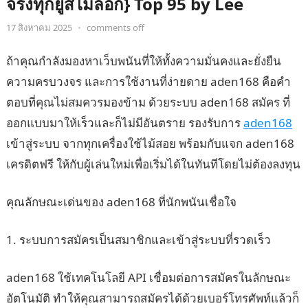
จริงทุกยูสไม่ล็อก} Top 95 by Lee
17 สิงหาคม 2025
•
comments off
ถ้าคุณกำลังมองหาเว็บพนันที่ให้ทั้งความมั่นคงและยั่งยืน
ความครบวงจร และการใช้งานที่ง่ายดาย aden168 คือคำ
ตอบที่คุณไม่สมควรมองข้าม ด้วยระบบ aden168 สมัคร ที่
ออกแบบมาให้เร็วและก็ไม่มีอันตราย รองรับการ
aden168
เข้าสู่ระบบ จากทุกเครื่องใช้ไม้สอย พร้อมกับแจก aden168
เครดิตฟรี ให้กับผู้เล่นใหม่เพื่อเริ่มได้ในทันทีโดยไม่ต้องลงทุน
คุณลักษณะเด่นของ aden168 ที่นักพนันเชื่อใจ
1. ระบบการสมัครเป็นสมาชิกและเข้าสู่ระบบที่รวดเร็ว
aden168 ใช้เทคโนโลยี API เชื่อมต่อการสมัครในลักษณะ
อัตโนมัติ ทำให้คุณสามารถสมัครได้ด้วยเบอร์โทรศัพท์แล้วก็