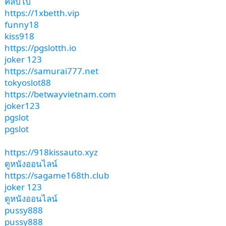
คลิปโป๊
https://1xbetth.vip
funny18
kiss918
https://pgslotth.io
joker 123
https://samurai777.net
tokyoslot88
https://betwayvietnam.com
joker123
pgslot
pgslot
https://918kissauto.xyz
ดูหนังออนไลน์
https://sagame168th.club
joker 123
ดูหนังออนไลน์
pussy888
pussy888