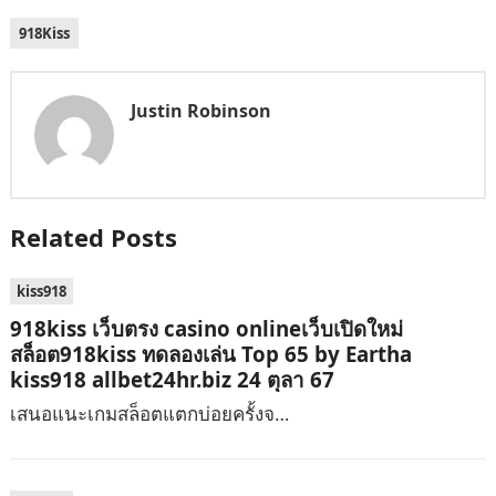
918Kiss
Justin Robinson
Related Posts
kiss918
918kiss เว็บตรง casino onlineเว็บเปิดใหม่
สล็อต918kiss ทดลองเล่น Top 65 by Eartha
kiss918 allbet24hr.biz 24 ตุลา 67
เสนอแนะเกมสล็อตแตกบ่อยครั้งจ…