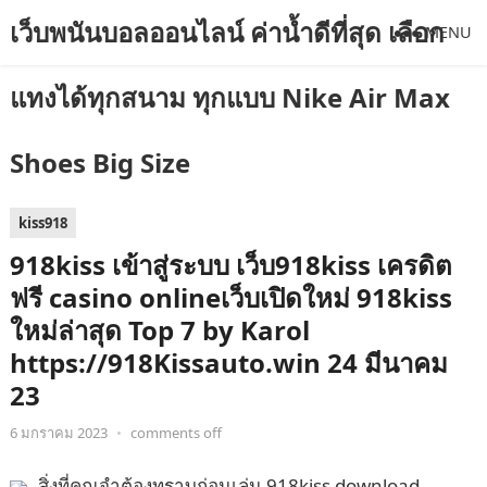
เว็บพนันบอลออนไลน์ ค่าน้ำดีที่สุด เลือก
MENU
แทงได้ทุกสนาม ทุกแบบ Nike Air Max
Shoes Big Size
kiss918
918kiss เข้าสู่ระบบ เว็บ918kiss เครดิต
ฟรี casino onlineเว็บเปิดใหม่ 918kiss
ใหม่ล่าสุด Top 7 by Karol
https://918Kissauto.win 24 มีนาคม
23
6 มกราคม 2023
•
comments off
สิ่งที่คุณจำต้องทราบก่อนเล่น 918kiss download