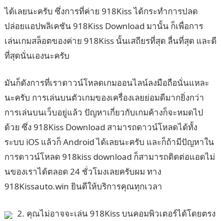
ได้เลยนะครับ ซึ่งการที่ค่าย 918Kiss ได้กระทำการปลด
ปล่อยแอปพลิเคชัน 918Kiss Download มานั้น ก็เพื่อการ
เล่นเกมสล็อตของค่าย 918Kiss นั้นเสถียรที่สุด ลื่นที่สุด และดี
ที่สุดนั่นเองนะครับ
มันก็ดังการที่เราดาวน์โหลดเกมออนไลน์ลงมือถือนั่นแหละ
นะครับ การเล่นบนตัวเกมของเครื่องเลยย่อมดีมากยิ่งกว่า
การเล่นบนเว็บอยู่แล้ว ปัญหาเกี่ยวกับเกมค้างก็จะหมดไป
ด้วย ซึ่ง 918Kiss Download สามารถดาวน์โหลดได้ทั้ง
ระบบ iOS แล้วก็ Android ได้เลยนะครับ และก็ถ้ามีปัญหาใน
การดาวน์โหลด 918kiss download ก็สามารถติดต่อแอดไม่
นของเราได้ตลอด 24 ชั่วโมงเลยครับผม ทาง
918Kissauto.win ยินดีให้บริการคุณทุกเวลา
2. คุณไม่อาจจะเล่น 918Kiss บนคอมพิวเตอร์ได้โดยตรง