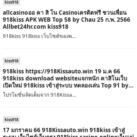
kiss918
allcasinoออ คา สิ โน Casinoเครดิตฟรี ชวนเพื่อน
918kiss APK WEB Top 58 by Chau 25 ก.พ. 2566
Allbet24hr.com kiss918
918kiss 918kiss เว็บไซต์ของพ…
kiss918
918kiss https://918Kissauto.win 19 ม.ค 66
918kiss download websiteแจกหนัก คาสิโนเว็บ
เปิดใหม่ 918kiss เข้าสู่ระบบ ทดลองเล่น Top 91 by
Jayme
โปรโมชั่นจัดเต็มจาก 918Kissa…
kiss918
17 มกราคม 66 918Kissauto.win 918kiss เข้าสู่
ระบบ เว็บไซต์เว็บตรง 918kiss casino onlineเว็บแม่