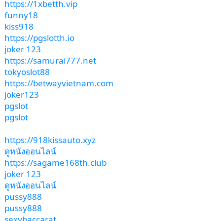
https://1xbetth.vip
funny18
kiss918
https://pgslotth.io
joker 123
https://samurai777.net
tokyoslot88
https://betwayvietnam.com
joker123
pgslot
pgslot
https://918kissauto.xyz
ดูหนังออนไลน์
https://sagame168th.club
joker 123
ดูหนังออนไลน์
pussy888
pussy888
sexybaccarat