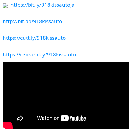
https://bit.ly/918kissautoja
http://bit.do/918kissauto
https://cutt.ly/918kissauto
https://rebrand.ly/918kissauto