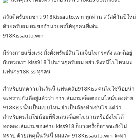
สวัสดีครับผมชาว 918Kissauto.win ทุกท่าน สวัสดีวันปีใหม่
ด้วยครับผม ผมขออำนวยพรให้ทุกคนที่เล่น
918Kissauto.win
มีร่างกายแข็งแรง มั่งคั่งทรัพย์สิน ไม่เจ็บไม่กระทั่ง และก็อยู่
กับพวกเรา kiss918 ไปนานๆครับผม อย่าเพิ่งหนีไปไหนนะ
แฟนๆ918Kiss ทุกคน
สำหรับบทความในวันนี้ แฟนคลับ918Kiss คนไม่ใช่น้อยน่า
จะทราบกันดีอยู่แล้วว่า การเล่นเกมสล็อตออนไลน์ของค่าย
918Kiss นั้นเป็นแบบไหน จำเป็นต้องทำเช่นไร แต่ว่า
สำหรับคนไม่ใช่น้อยที่พึ่งเล่นสล็อตไม่นานหรือยังไม่ได้
ทดลองเล่นเกมของค่าย kiss918 ก็บางครั้งก็อาจจะยังไม่
ทราบ ด้วยเหตุนั้นวันนี้ ผมและ 918Kissauto.win จะมา