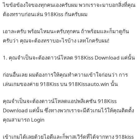
ไขข้อข้องใจของทุกคนเองครับผม พวกเราจะมาบอกสิ่งที่คุณ
ต้องทราบก่อนเล่น 918Kiss กันครับผม
เอาละครับ พร้อมไหมนะครับทุกคน ถ้าพร้อมและก็มาดูกัน
ครับว่า คุณจะต้องทราบอะไรบ้าง เลทโกครับผม!
1. คุณจำเป็นจะต้องดาวน์โหลด 918Kiss Download แค่นั้น
ก่อนอื่นเลย ผมต้องการให้คุณทำความเข้าใจก่อนว่า การ
เล่นเกมของค่าย 918Kiss บน 918Kissauto.win นั้น
คุณจำเป็นจะต้องดาวน์โหลดแอปพลิเคชัน 918Kiss
Download แค่นั้น ซึ่งทางพวกเราจะมีตัวเกมไว้ให้คุณติดตั้ง
คุณสามารถ Login
เข้าเกมได้เลยด้วยไอดีและก็พาสเวิร์ดที่ได้จากทาง 918kiss