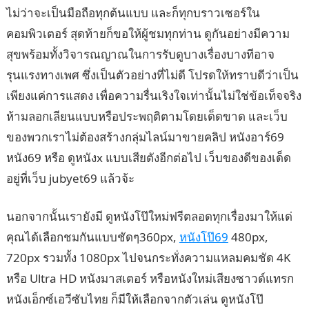
ไม่ว่าจะเป็นมือถือทุกต้นแบบ และก็ทุกบราวเซอร์ใน
คอมพิวเตอร์ สุดท้ายก็ขอให้ผู้ชมทุกท่าน ดูกันอย่างมีความ
สุขพร้อมทั้งวิจารณญาณในการรับดูบางเรื่องบางทีอาจ
รุนแรงทางเพศ ซึ่งเป็นตัวอย่างที่ไม่ดี โปรดให้ทราบดีว่าเป็น
เพียงแค่การแสดง เพื่อความรื่นเริงใจเท่านั้นไม่ใช่ข้อเท็จจริง
ห้ามลอกเลียนแบบหรือประพฤติตามโดยเด็ดขาด และเว็บ
ของพวกเราไม่ต้องสร้างกลุ่มไลน์มาขายคลิป หนังอาร์69
หนัง69 หรือ ดูหนังx แบบเสียตังอีกต่อไป เว็บของดีของเด็ด
อยู่ที่เว็บ jubyet69 แล้วจ้ะ
นอกจากนั้นเรายังมี ดูหนังโป๊ใหม่ฟรีตลอดทุกเรื่องมาให้แด่
คุณได้เลือกชมกันแบบชัดๆ360px,
หนังโป๊69
480px,
720px รวมทั้ง 1080px ไปจนกระทั่งความแหลมคมชัด 4K
หรือ Ultra HD หนังมาสเตอร์ หรือหนังใหม่เสียงซาวด์แทรก
หนังเอ็กซ์เอวีซับไทย ก็มีให้เลือกจากตัวเล่น ดูหนังโป๊