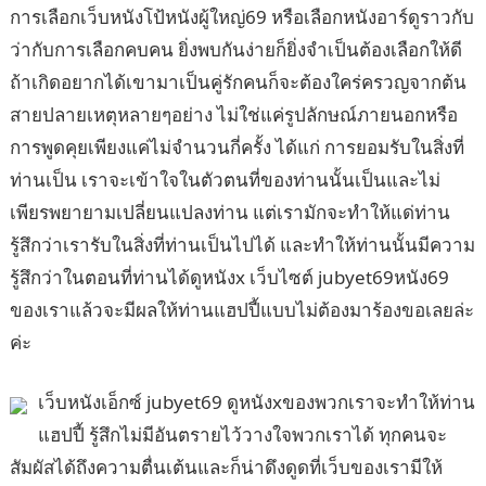
การเลือกเว็บหนังโป้หนังผู้ใหญ่69 หรือเลือกหนังอาร์ดูราวกับ
ว่ากับการเลือกคบคน ยิ่งพบกันง่ายก็ยิ่งจำเป็นต้องเลือกให้ดี
ถ้าเกิดอยากได้เขามาเป็นคู่รักคนก็จะต้องใคร่ครวญจากต้น
สายปลายเหตุหลายๆอย่าง ไม่ใช่แค่รูปลักษณ์ภายนอกหรือ
การพูดคุยเพียงแค่ไม่จำนวนกี่ครั้ง ได้แก่ การยอมรับในสิ่งที่
ท่านเป็น เราจะเข้าใจในตัวตนที่ของท่านนั้นเป็นและไม่
เพียรพยายามเปลี่ยนแปลงท่าน แต่เรามักจะทำให้แด่ท่าน
รู้สึกว่าเรารับในสิ่งที่ท่านเป็นไปได้ และทำให้ท่านนั้นมีความ
รู้สึกว่าในตอนที่ท่านได้ดูหนังx เว็บไซต์ jubyet69หนัง69
ของเราแล้วจะมีผลให้ท่านแฮปปี้แบบไม่ต้องมาร้องขอเลยล่ะ
ค่ะ
เว็บหนังเอ็กซ์ jubyet69 ดูหนังxของพวกเราจะทำให้ท่าน
แฮปปี้ รู้สึกไม่มีอันตรายไว้วางใจพวกเราได้ ทุกคนจะ
สัมผัสได้ถึงความตื่นเต้นและก็น่าดึงดูดที่เว็บของเรามีให้