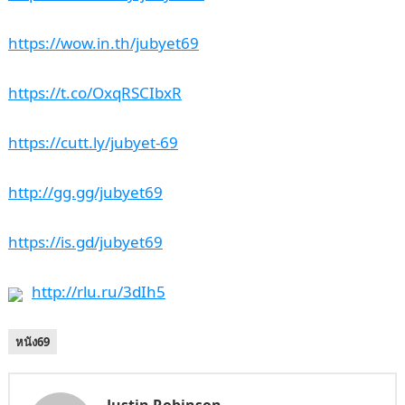
https://wow.in.th/jubyet69
https://t.co/OxqRSCIbxR
https://cutt.ly/jubyet-69
http://gg.gg/jubyet69
https://is.gd/jubyet69
http://rlu.ru/3dIh5
หนัง69