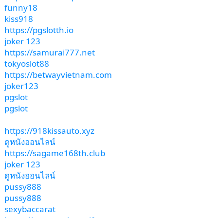
funny18
kiss918
https://pgslotth.io
joker 123
https://samurai777.net
tokyoslot88
https://betwayvietnam.com
joker123
pgslot
pgslot
https://918kissauto.xyz
ดูหนังออนไลน์
https://sagame168th.club
joker 123
ดูหนังออนไลน์
pussy888
pussy888
sexybaccarat