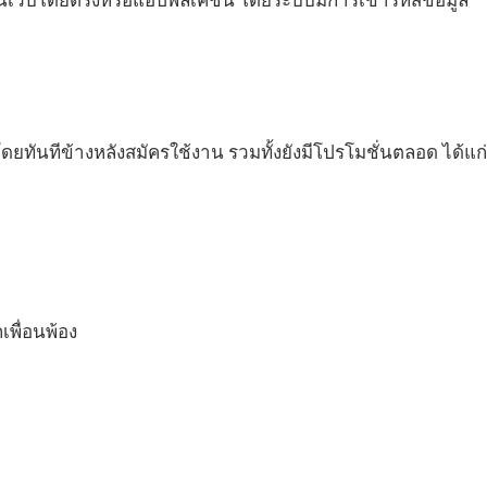
ดยทันทีข้างหลังสมัครใช้งาน รวมทั้งยังมีโปรโมชั่นตลอด ได้แก่
พื่อนพ้อง