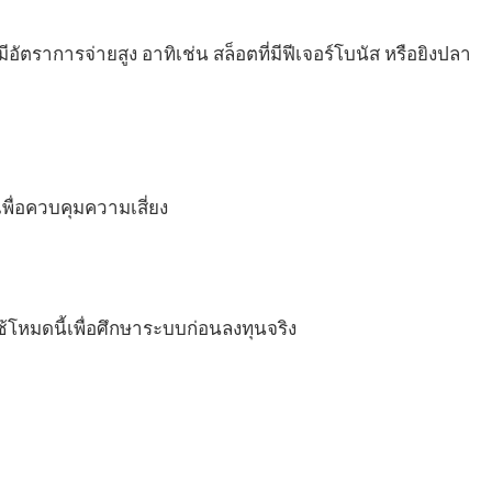
ีอัตราการจ่ายสูง อาทิเช่น สล็อตที่มีฟีเจอร์โบนัส หรือยิงปลา
พื่อควบคุมความเสี่ยง
โหมดนี้เพื่อศึกษาระบบก่อนลงทุนจริง