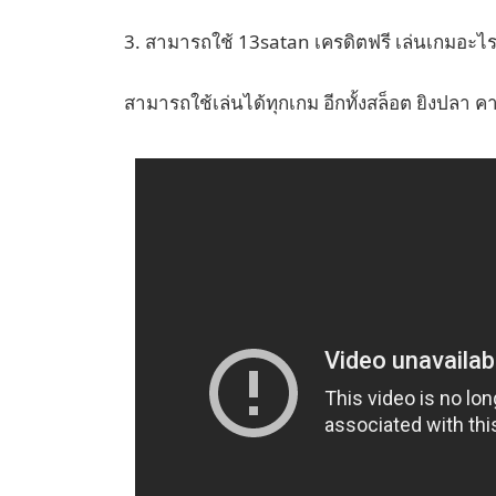
3. สามารถใช้ 13satan เครดิตฟรี เล่นเกมอะไร
สามารถใช้เล่นได้ทุกเกม อีกทั้งสล็อต ยิงปลา ค