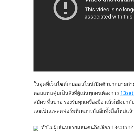
ในยุคที่เว็บไซต์เกมออนไลน์เปิดตัวมากมายก่าย
ตอบแทนคุ้มเป็นสิ่งที่ผู้เล่นทุกคนต้องการ
13sa
สมัคร ที่สบาย รองรับทุกเครื่องมือ แล้วก็ยังมากั
เลยเป็นแพลตฟอร์มที่เหมาะกับอีกทั้งมือใหม่แล้
ทำไมผู้เล่นหลายแสนคนถึงเลือก 13satan?