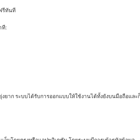
รีทันที
ที:
้ยุ่งยาก ระบบได้รับการออกแบบให้ใช้งานได้ทั้งยังบนมือถือและก
ผ่านเว็บโดยตรงหรือแอปพลิเคชัน โดยระบบมีการเข้ารหัสข้อมูล