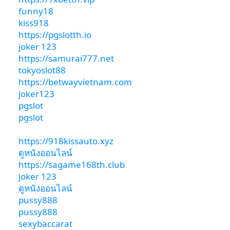
funny18
kiss918
https://pgslotth.io
joker 123
https://samurai777.net
tokyoslot88
https://betwayvietnam.com
joker123
pgslot
pgslot
https://918kissauto.xyz
ดูหนังออนไลน์
https://sagame168th.club
joker 123
ดูหนังออนไลน์
pussy888
pussy888
sexybaccarat