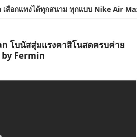
สุด เลือกแทงได้ทุกสนาม ทุกแบบ Nike Air M
an โบนัสสุ่มแรงคาสิโนสดครบค่าย
82 by Fermin