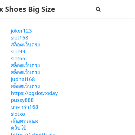
ax Shoes Big Size
joker123
slot168
สล็อตเว็บตรง
slot99
slot66
สล็อตเว็บตรง
สล็อตเว็บตรง
judhai168
สล็อตเว็บตรง
https://pgslot.today
pussy888
บาคาร่า168
slotxo
สล็อตทดลอง
คลิปโป๊
https://1xbetth.vip