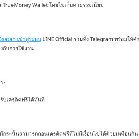
น TrueMoney Wallet โดยไม่เก็บค่าธรรมเนียม
3satan เข้าสู่ระบบ
LINE Official รวมทั้ง Telegram พร้อมให้ค
้องกับการใช้งาน
่า?
งรับเครดิตฟรีได้ทันที
ม้กระนั้นสามารถถอนเครดิตฟรีที่ไม่มีเงื่อนไขได้ด้วยเหมือนกัน