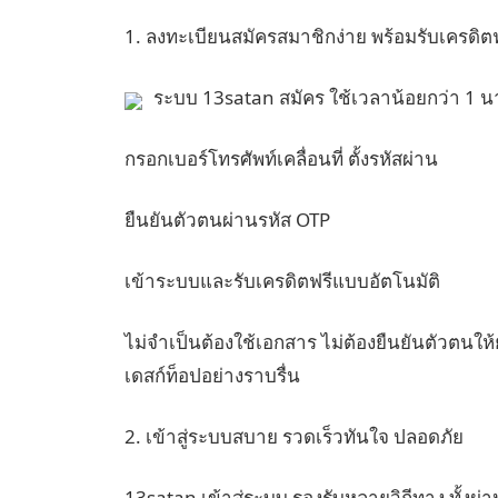
1. ลงทะเบียนสมัครสมาชิกง่าย พร้อมรับเครดิตฟ
ระบบ 13satan สมัคร ใช้เวลาน้อยกว่า 1 นา
กรอกเบอร์โทรศัพท์เคลื่อนที่ ตั้งรหัสผ่าน
ยืนยันตัวตนผ่านรหัส OTP
เข้าระบบและรับเครดิตฟรีแบบอัตโนมัติ
ไม่จำเป็นต้องใช้เอกสาร ไม่ต้องยืนยันตัวตนให
เดสก์ท็อปอย่างราบรื่น
2. เข้าสู่ระบบสบาย รวดเร็วทันใจ ปลอดภัย
13satan เข้าสู่ระบบ รองรับหลายวิถีทาง ทั้ง