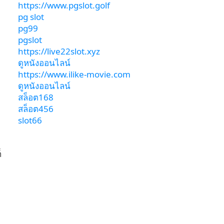
https://www.pgslot.golf
pg slot
pg99
pgslot
https://live22slot.xyz
ดูหนังออนไลน์
https://www.ilike-movie.com
ดูหนังออนไลน์
สล็อต168
สล็อต456
slot66
็