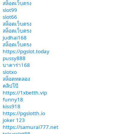
สล็อตเว็บตรง
slot99
slot66
สล็อตเว็บตรง
สล็อตเว็บตรง
judhai168
สล็อตเว็บตรง
https://pgslot.today
pussy888
บาคาร่า168
slotxo
สล็อตทดลอง
คลิปโป๊
https://1xbetth.vip
funny18
kiss918
https://pgslotth.io
joker 123
https://samurai777.net
tokyoslot88