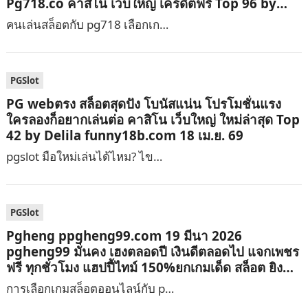
Pg718.co คาสิโน เว็บใหญ่ เครดิตฟรี Top 96 by
Hester
คนเล่นสล็อตกับ pg718 เลือกเก…
PGSlot
PG webตรง สล็อตสุดปัง โบนัสแน่น โปรโมชั่นแรง
ใครลองก็อยากเล่นต่อ คาสิโน เว็บใหญ่ ใหม่ล่าสุด Top
42 by Delila funny18b.com 18 เม.ย. 69
pgslot มือใหม่เล่นได้ไหม? ไข…
PGSlot
Pgheng ppgheng99.com 19 มีนา 2026
pgheng99 มั่นคง เฮงตลอดปี เงินดีตลอดไป แจกเพชร
ฟรี ทุกชั่วโมง แฮปปี้ไทม์ 150%ยกเกมเด็ด สล็อต ยิง
ปลา ครบ pgheng สมัครเล่น สล็อตพีจี ฟรี Top 4 by
การเลือกเกมสล็อตออนไลน์กับ p…
Reda