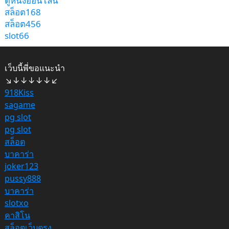
ดูหนังออนไลน์
สล็อต168
สล็อต456
slot66
เว็บนี้พี่ขอแนะนำ
↘↓↓↓↓↓↙
918Kiss
sagame
pg slot
pg slot
สล็อต
บาคาร่า
joker123
pussy888
บาคาร่า
slotxo
คาสิโน
สล็อตเว็บตรง