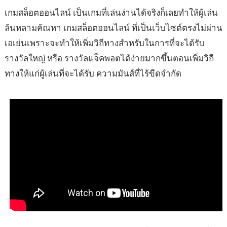
เกมสล็อตออนไลน์ เป็นเกมที่เล่นง่านได้จริงก็เลยทำให้ผู้เล่น
ล้นหลามค้ณหา เกมสล็อตออนไลน์ ที่เป็นเว็บไซต์ตรงไม่ผ่าน
เอเย่นเพราะจะทำให้เพิ่มวิถีทางสำหรับในการที่จะได้รับ
รางวัลใหญ่ หรือ รางวัลแจ็คพอตได้ง่ายมากขึ้นตอนเพิ่มวิถี
ทางให้แก่ผู้เล่นที่จะได้รับ ความมันส์ที่ไร้ขีดจำกัด