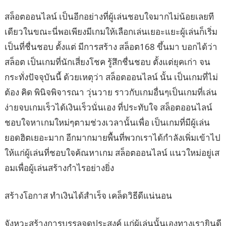
สล็อตออนไลน์ เป็นอีกอย่างที่ผู้เล่นชอบใจมากไม่น้อยเลยที
เดียวในขณะนี่พอเพียงมีเกมให้เลือกเล่นเยอะแยะผู้เล่นก็เริ่ม
เป็นที่ชื่นชอบ ตั้งแต่ มีการสร้าง สล็อต168 ขึ้นมา บอกได้ว่า
สล็อต เป็นเกมที่นักเสี่ยงโชค รู้สึกชื่นชอบ ตั้งแต่ยุคเก่า จน
กระทั่งปัจจุบันนี้ ด้วยเหตุว่า สล็อตออนไลน์ นั้น เป็นเกมที่ไม่
ต้อง คิด พินิจพิจารณา วุ่นวาย ราวกับเกมอื่นๆเป็นเกมที่เล่น
ง่ายจบเกมเร็วได้เงินเร็วนั่นเอง ที่ประทับใจ สล็อตออนไลน์
ชอบใจหาเกมใหม่ๆตามช่วงเวลานั้นเพื่อ เป็นเกมที่มีผู้เล่น
ยอดฮิตเยอะมาก อีกมากมายพื้นที่พวกเราได้กำลังเพิ่มเข้าไป
ให้แก่ผู้เล่นที่ชอบใจค้ณหาเกม สล็อตออนไลน์ แนวใหม่อยู่เส
อมเพื่อผู้เล่นสร้างกำไรอย่างยิ่ง
สร้างโอกาส ทำเงินได้สำเร็จ เคล็ดวิธีดีแน่นอน
จังหวะสร้างการบรรลุจุดประสงค์ แก่ผู้เล่นนั้นเองทางเรายินดี