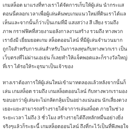
เกมสล็อต มาแรงที่ทางเราได้จัดการเก็บให้ผู้เล่น นำกระแส
ตอนนี่ตลอกเวลาเพื่อผู้เล่นค้นพบเกมแนวใหม่ที่ดินเราได้แล
เห็นและจากนั้นก็ว่าเป็นเกมที่มี แสงสว่าง สี เสียง รวมถึง
ภาพ กราฟฟิคที่สวยงามอลังกาลงานสร้าง รวมถึง ทางพวก
เรายังมี เยี่ยมยอดเกม สล็อตออนไลน์ ที่มีผู้เล่นจำนวนมาก
ถูกใจสำหรับการเล่นสำหรับในการลงทุนกับทางพวกเรา เป็น
เว็บตรงที่ไม่ผ่านเอเย่น ก็เลยทำให้แจ็คพอตและก็รางวัลใหญ่
ที่เรา ได้รอให้ระอุรมาเป็นเจ้าของ
ทางเราต้องการให้ผู้เล่นใหม่เข้ามาทดลองแล้วหลังจากนั้นก็
เล่น เกมสล็อต รวมถึง เกมสล็อตออนไลน์ กับทางพวกเรามอง
ขอบอกว่าผู้เล่นจะไม่กลัดกลุ้มเป็นอย่างแน่นอน นักเสี่ยงดวง
เยอะแยะสามารถสร้างรายได้จาการเล่นสล็อต ภายในช่วง
ระยะเวลา ไม่ถึง 3 ชั่วโมง สร้างรายได้ถึงหลักหมื่นอย่างยิ่ง
จริงๆแล้วก็ระยะนี้ เกมสล็อตออนไลน์ ถึงที่กะไว้เป็นที่พึงพอใจ