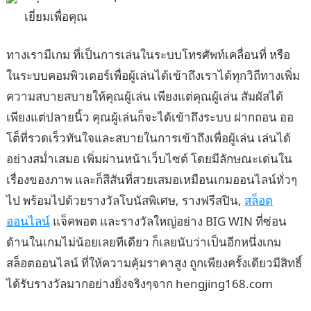
เยี่ยมเพื่อคุณ
ทางเรามีเกม ที่เป็นการเล่นในระบบโทรศัพท์เคลื่อนที่ หรือ
ในระบบคอมพิวเตอร์เพื่อผู้เล่นได้เข้าถึงเราได้ทุกวิถีทางเพิ่ม
ความสบายสบายให้คุณผู้เล่น เพียงแต่คุณผู้เล่น สัมผัสได้
เพียงแต่ปลายนิ้ว คุณผู้เล่นก็จะได้เข้าถึงระบบ ฝากถอน ออ
โต็ที่รวดเร็วทันใจและสบายในการเข้าถึงเพื่อผู้เล่น เล่นได้
อย่างสม่ำเสมอ เพิ่มผ่านหน้าเว็บไซต์ โดยมีลักษณะเด่นใน
เรื่องของภาพ และก็สีสันที่สวยเสมอเหมือนเกมออนไลน์ทั่วๆ
ไป พร้อมไปด้วยรางวัลโบนัสพิเศษ, รางฟรีสปิน,
สล็อต
ออนไลน์
แจ็คพอต และรางวัลใหญ่อย่าง BIG WIN ที่ซ่อน
ด้านในเกมไม่น้อยเลยทีเดียว ก็เลยนับว่าเป็นอีกหนึ่งเกม
สล็อตออนไลน์ ที่ให้ความคุ้มราคาสูง ถูกเพียงครั้งเดียวมีสิทธิ์
ได้รับรางวัลมากอย่างยิ่งจริงๆจาก hengjing168.com