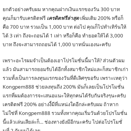
ยกตัวอย่างครับผม หากคุณฝากเงินแรกของวัน 300 บาท
คุณก็มารับเครดิตฟรี
เครดิตฟรีล่าสุด
เพิ่มเติม 200% หรือก็
คือ 700 บาท รวมเป็น 1,000 บาท ต่อไป คุณก็ไปทำเทิร์นให้
ได้ 3 เท่า ถึงจะถอนได้ 1 เท่า หรือก็คือ ทำยอดให้ได้ 3,000
บาท ถึงจะสามารถถอนได้ 1,000 บาทนั่นเองนะครับ
เพราะอะไรผมจำเป็นต้องเอาโปรโมชั่นนี้มาให้? ส่วนตัวผม
แล้ว มันสามารถยอมรับได้อีกทั้งสมาชิกใหม่และก็สมาชิกเก่า
รวมทั้งเป็นการลงทุนแรกของวันที่ดีเลิศๆขอรับ เพราะเหตุว่า
Kongpem888 ช่วยลงทุนถึง 200% มันก็เลยเป็นโปรโมชั่น
แรกที่ผมต้องการจะเสนอแนะให้ทุกคนได้รับกันจริงๆนะครับ
เครดิตฟรี 200% อย่างงี้มีที่แหน่งใดอีกล่ะครับผม ถ้าหาก
ไม่ใช่ที่ Kongpem888 รวมทั้งหากคุณเริ่มวันด้วยโปรโมชั่น
นี้แล้วเล่นเสียล่ะก็… ช่องทางยังมีอีกนะครับ ไปต่อโปรโมชั่
นที่ 2 กับผมได้เลย