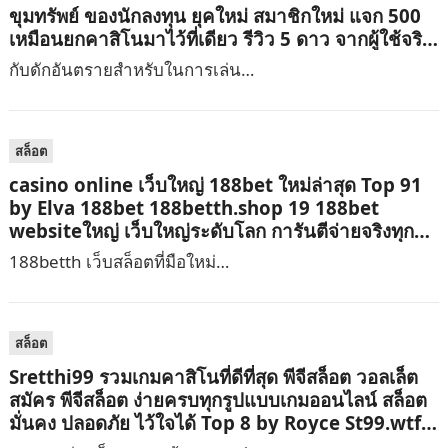
ขุมทรัพย์ ของนักลงทุน ยุคใหม่ สมาชิกใหม่ แจก 500
เหมือนยกคาสิโนมาไว้ที่เดียว รีวิว 5 ดาว จากผู้ใช้จริง
สล็อต ลงทุนแล้ว เห็นผลจริง Top 68 by Darci
กับดักอันตรายสำหรับในการเล่น…
สล็อต
casino online เว็บใหญ่ 188bet ใหม่ล่าสุด Top 91
by Elva 188bet 188betth.shop 19 188bet
websiteใหญ่ เว็บใหญ่ระดับโลก การันตีจ่ายจริงทุก
ยอด ไม่มีล็อกผล December 2568
188betth เว็บสล็อตที่มือใหม่…
สล็อต
Sretthi99 รวมเกมคาสิโนที่ดีที่สุด พีจีสล็อต วอลเล็ต
สมัคร พีจีสล็อต ง่ายครบทุกรูปแบบเกมออนไลน์ สล็อต
มั่นคง ปลอดภัย ไว้ใจได้ Top 8 by Royce St99.wtf 7
เม.ย 2568