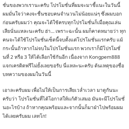
ชั่นของพวกเรานะครับ โปรโมชั่นที่ผมจะมาชี้แนะในวันนี้
ผมมั่นใจว่าคงจะชื่นชอบคนจำนวนไม่น้อยแน่ๆ ซึ่งผมบอก
ก่อนครับผมว่า คุณจะได้ใช้ครบทุกโปรโมชั่นก็เมื่อคุณเล่น
เสียนั่นแหละนะครับ ฮ่า… เพราะฉะนั้น ผมก็คาดหมายว่า ทุก
คนจะได้ใช้โปรโมชั่นเซ็ตนี้จบตั้งแต่โปรโมชั่นแรกครับ แม้
กระนั้นถ้าหากไม่จบในโปรโมชั่นแรก พวกเราก็มีโปรโมชั่
นที่ 2 หรือ 3 ให้ได้เลือกใช้กันอีก เนื่องจาก Kongpem888
แจกเครดิตฟรีไม่ยั้งเลยขอรับ นี่แหละนะครับ ต้นเหตุของชื่อ
บทความของผมในวันนี้
เอาละครับผม เพื่อไม่ให้เป็นการเสียเวล่ำเวลา มาดูกันนะ
ครับว่า โปรโมชั่นที่ได้โอกาสให้แก้ตัวเสมอ มันจะมีโปรโมชั่
นอะไรบ้าง ถ้าหากคุณพร้อมและจากนั้นก็มาฝ่าไปพร้อมผม
ได้เลยครับผม เลทโก!