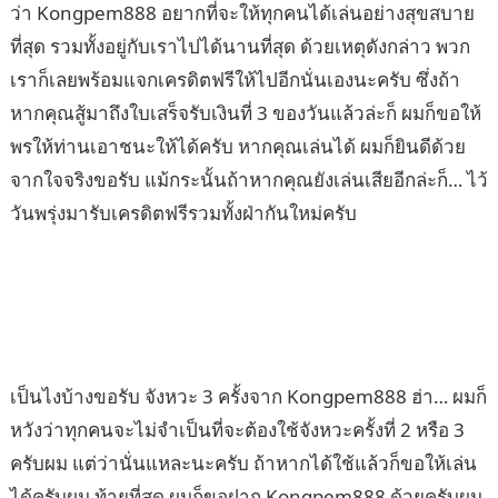
ว่า Kongpem888 อยากที่จะให้ทุกคนได้เล่นอย่างสุขสบาย
ที่สุด รวมทั้งอยู่กับเราไปได้นานที่สุด ด้วยเหตุดังกล่าว พวก
เราก็เลยพร้อมแจกเครดิตฟรีให้ไปอีกนั่นเองนะครับ ซึ่งถ้า
หากคุณสู้มาถึงใบเสร็จรับเงินที่ 3 ของวันแล้วล่ะก็ ผมก็ขอให้
พรให้ท่านเอาชนะให้ได้ครับ หากคุณเล่นได้ ผมก็ยินดีด้วย
จากใจจริงขอรับ แม้กระนั้นถ้าหากคุณยังเล่นเสียอีกล่ะก็… ไว้
วันพรุ่งมารับเครดิตฟรีรวมทั้งฝ่ากันใหม่ครับ
เป็นไงบ้างขอรับ จังหวะ 3 ครั้งจาก Kongpem888 ฮ่า… ผมก็
หวังว่าทุกคนจะไม่จำเป็นที่จะต้องใช้จังหวะครั้งที่ 2 หรือ 3
ครับผม แต่ว่านั่นแหละนะครับ ถ้าหากได้ใช้แล้วก็ขอให้เล่น
ได้ครับผม ท้ายที่สุด ผมก็ขอฝาก Kongpem888 ด้วยครับผม