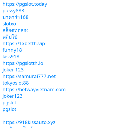
https://pgslot.today
pussy888
บาคาร่า168
slotxo
สล็อตทดลอง
คลิปโป๊
https://1xbetth.vip
funny18
kiss918
https://pgslotth.io
joker 123
https://samurai777.net
tokyoslot88
https://betwayvietnam.com
joker123
pgslot
pgslot
https://918kissauto.xyz