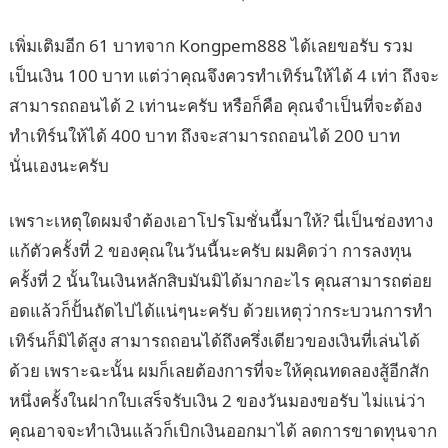
เพิ่มเติมอีก 61 บาทจาก Kongpem888 ได้เลยขอรับ รวม
เป็นเงิน 100 บาท แต่ว่าคุณจึงควรทำเทิร์นให้ได้ 4 เท่า ถึงจะ
สามารถถอนได้ 2 เท่านะครับ หรือก็คือ คุณจำเป็นที่จะต้อง
ทำเทิร์นให้ได้ 400 บาท ถึงจะสามารถถอนได้ 200 บาท
นั่นเองนะครับ
เพราะเหตุใดผมจำต้องเอาโปรโมชั่นนี้มาให้? นี่เป็นช่องทาง
แก้ตัวครั้งที่ 2 ของคุณในวันนี้นะครับ ผมคิดว่า การลงทุน
ครั้งที่ 2 นั้นในเงินหลักสิบมันมิได้มากอะไร คุณสามารถต่อย
อดแล้วก็ปั้นถัดไปได้แน่ๆนะครับ ด้วยเหตุว่ากระบวนการทำ
เทิร์นก็มิได้สูง สามารถถอนได้ถึงครึ่งเดียวของเงินที่เล่นได้
ด้วย เพราะฉะนั้น ผมก็เลยต้องการที่จะให้คุณทดลองสู้อีกสัก
หนึ่งครั้งในฝากใบเสร็จรับเงิน 2 ของวันมองขอรับ ไม่แน่ว่า
คุณอาจจะทำเงินแล้วก็เบิกเงินออกมาได้ ลดการขาดทุนจาก