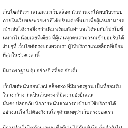
เว็บไซต์ที่เรา เสนอแนะเว็บสล็อต นั่นท่านจะได้พบกับระบบ
ภายในเว็บของพวกเราที่ได้ปรับแต่งขึ้นมาเพื่อผู้เล่นสามารถ
เข้าเล่นได้ง่ายยิ่งกว่าเดิม พร้อมกับท่านจะได้พบกับโปรโมชั่
นมากไม่น้อยเลยทีเดียว ที่ผู้เล่นทุกคนสามารถเข้ายอมรับได้
ง่ายๆที่ เว็บไซต์ตรงของพวกเรา ผู้ให้บริการเกมสล็อตที่เยี่ยม
ที่สุดในช่วงเวลานี้
มีมาตราฐาน คุ้มอย่างดี สล็อต จัดเต็ม
เว็บไซต์พนันออนไลน์ สล็อตxo ที่มีมาตรฐาน เป็นที่ยอมรับ
ในวงกว้าง ว่าเป็นเว็บตรง ที่มีความยั่งยืนและ
มั่นคง ปลอดภัย นักการพนันสามารถเข้ามาใช้บริการได้
อย่างแน่ใจ ไม่ต้องกังวลใดๆด้วยเหตุว่าเว็บตรงของเรา
มีการทำเว็บไซต์อยู่เสมอ เพื่อผู้เล่นได้บันเทิงใจเต็มกำลังไป