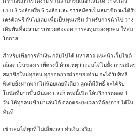
ก็ ทำเงินกำไรได้ง่าย ท่านสามารถเลือกเล่นได้ ว่าจะเล่น
แบบ 3 วงล้อหรือ 5 วงล้อ และ การสมัครเป็นสมาชิก จะได้รับ
เครดิตฟรี กันไปเลย เพื่อเป็นทุนเสริม สำหรับการนำไป วาง
เดิมพันที่จะสามารถช่วยต่อยอด การลงทุนของทุกคน ให้สบ
โอกาส
สำหรับเพื่อการทำเงิน กลับไปได้ มหาศาล แนะนำเว็บไซต์
สล็อต เว็บของเราที่ตรงนี้ ด้วยเหตุว่าถอนได้ไม่ยั้ง การสมัคร
สมาชิกใหม่ทุกหน ทุกยอดการฝากของท่าน จะได้รับสิทธิ
พิเศษยิ่งฝากมากไม่น้อยเลยทีเดียว คุณก็มีสิทธิ์ จะได้รับ
โบนัสที่มากขึ้นนั่นเอง และก็ ตรงนี้เปิด ให้บริการตลอด 1
วัน ให้ทุกคนเข้ามาเล่นได้ ตลอดระยะเวลาที่ต้องการ ได้ใน
ทันที
เข้าเล่นได้ทุกที่ ไม่เสียเวลา ทำเงินเจริญ