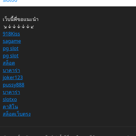
เว็บนี้พี่ขอแนะนำ
↘↓↓↓↓↓↙
918Kiss
sagame
pg slot
pg slot
สล็อต
บาคาร่า
joker123
pussy888
บาคาร่า
slotxo
คาสิโน
สล็อตเว็บตรง