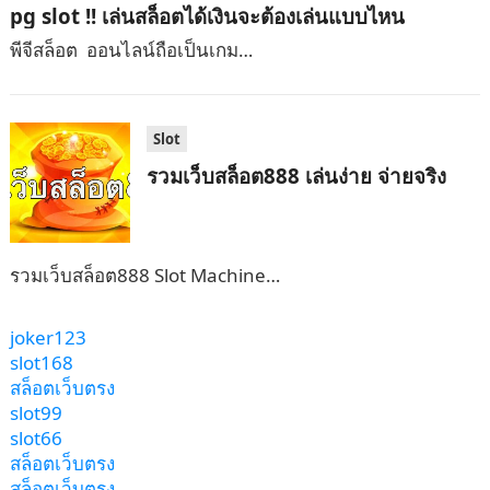
pg slot !! เล่นสล็อตได้เงินจะต้องเล่นแบบไหน
พีจีสล็อต ออนไลน์ถือเป็นเกม…
Slot
รวมเว็บสล็อต888 เล่นง่าย จ่ายจริง
รวมเว็บสล็อต888 Slot Machine…
joker123
slot168
สล็อตเว็บตรง
slot99
slot66
สล็อตเว็บตรง
สล็อตเว็บตรง