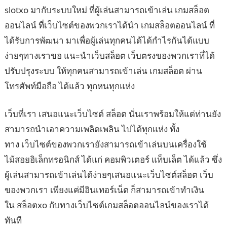
slotxo มากับระบบใหม่ ที่ผู้เล่นสามารถเข้าเล่น เกมสล็อต
ออนไลน์ ที่เว็บไซต์ของพวกเราได้นำ เกมสล็อตออนไลน์ ที่
ได้รับการพัฒนา มาเพื่อผู้เล่นทุกคนได้ได้กำไรกันได้แบบ
ง่ายๆทางเราขอ แนะนำเว็บสล็อต เว็บตรงของพวกเราที่ได้
ปรับปรุงระบบ ให้ทุกคนสามารถเข้าเล่น เกมสล็อต ผ่าน
โทรศัพท์มือถือ ได้แล้ว ทุกหนทุกแห่ง
เว็บที่เรา เสนอแนะเว็บไซต์ สล็อต นั่นเราพร้อมให้แด่ท่านยัง
สามารถนำเอาความเพลิดเพลิน ไปได้ทุกแห่ง ทั้ง
ทาง เว็บไซต์ของพวกเรายังสามารถเข้าเล่นบนเครื่องใช้
ไม้สอยอิเล็กทรอนิกส์ ได้แก่ คอมพิวเตอร์ แท็บเล็ต ได้แล้ว ซึ่ง
ผู้เล่นสามารถเข้าเล่นได้ง่ายๆเสนอแนะเว็บไซต์สล็อต เว็บ
ของพวกเรา เพียงแค่มีอินเทอร์เน็ต ก็สามารถเข้าทำเงิน
ใน สล็อตxo กับทางเว็บไซต์เกมสล็อตออนไลน์ของเราได้
ทันที