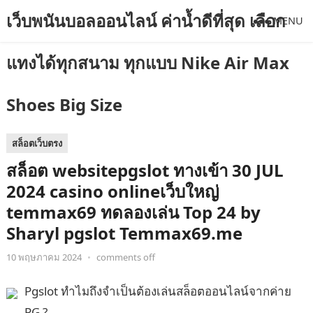
เว็บพนันบอลออนไลน์ ค่าน้ำดีที่สุด เลือก
MENU
แทงได้ทุกสนาม ทุกแบบ Nike Air Max
Shoes Big Size
สล็อตเว็บตรง
สล็อต websitepgslot ทางเข้า 30 JUL
2024 casino onlineเว็บใหญ่
temmax69 ทดลองเล่น Top 24 by
Sharyl pgslot Temmax69.me
10 พฤษภาคม 2024
•
comments off
Pgslot ทำไมถึงจำเป็นต้องเล่นสล็อตออนไลน์จากค่าย
PG ?