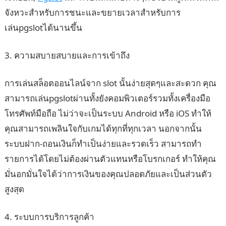
จังหวะสำหรับการชนะและขยายเวลาสำหรับการ
เล่นpgslotได้นานขึ้น
3. ความสบายสบายและการเข้าถึง
การเล่นสล็อตออนไลน์จาก slot นั้นง่ายสุดๆและสะดวก คุณ
สามารถเล่นpgslotผ่านทั้งยังคอมพิวเตอร์รวมทั้งเครื่องมือ
โทรศัพท์มือถือ ไม่ว่าจะเป็นระบบ Android หรือ iOS ทำให้
คุณสามารถเพลินใจกับเกมได้ทุกที่ทุกเวลา นอกจากนั้น
ระบบฝาก-ถอนเงินก็ทำเป็นง่ายและรวดเร็ว สามารถทำ
รายการได้โดยไม่ต้องผ่านตัวแทนหรือโบรกเกอร์ ทำให้คุณ
มั่นอกมั่นใจได้ว่าการเงินของคุณปลอดภัยและเป็นส่วนตัว
สูงสุด
4. ระบบการบริการลูกค้า