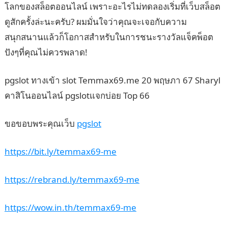
โลกของสล็อตออนไลน์ เพราะอะไรไม่ทดลองเริ่มที่เว็บสล็อต
ดูสักครั้งล่ะนะครับ? ผมมั่นใจว่าคุณจะเจอกับความ
สนุกสนานแล้วก็โอกาสสำหรับในการชนะรางวัลแจ็คพ็อต
ปังๆที่คุณไม่ควรพลาด!
pgslot ทางเข้า slot Temmax69.me 20 พฤษภา 67 Sharyl
คาสิโนออนไลน์ pgslotแจกบ่อย Top 66
ขอขอบพระคุณเว็บ
pgslot
https://bit.ly/temmax69-me
https://rebrand.ly/temmax69-me
https://wow.in.th/temmax69-me