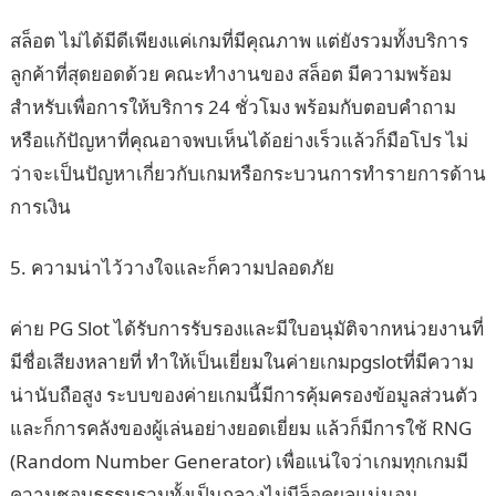
สล็อต ไม่ได้มีดีเพียงแค่เกมที่มีคุณภาพ แต่ยังรวมทั้งบริการ
ลูกค้าที่สุดยอดด้วย คณะทำงานของ สล็อต มีความพร้อม
สำหรับเพื่อการให้บริการ 24 ชั่วโมง พร้อมกับตอบคำถาม
หรือแก้ปัญหาที่คุณอาจพบเห็นได้อย่างเร็วแล้วก็มือโปร ไม่
ว่าจะเป็นปัญหาเกี่ยวกับเกมหรือกระบวนการทำรายการด้าน
การเงิน
5. ความน่าไว้วางใจและก็ความปลอดภัย
ค่าย PG Slot ได้รับการรับรองและมีใบอนุมัติจากหน่วยงานที่
มีชื่อเสียงหลายที่ ทำให้เป็นเยี่ยมในค่ายเกมpgslotที่มีความ
น่านับถือสูง ระบบของค่ายเกมนี้มีการคุ้มครองข้อมูลส่วนตัว
และก็การคลังของผู้เล่นอย่างยอดเยี่ยม แล้วก็มีการใช้ RNG
(Random Number Generator) เพื่อแน่ใจว่าเกมทุกเกมมี
ความชอบธรรมรวมทั้งเป็นกลางไม่มีล็อคผลแน่นอน