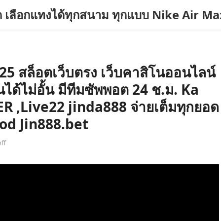
สุด เลือกแทงได้ทุกสนาม ทุกแบบ Nike Air M
25 สล็อตเว็บตรง เว็บคาสิโนออนไลน์
นได้ไม่อั้น มีทีมซัพพอต 24 ช.ม. Ka
,Live22 jinda888 จ่ายเต็มทุกยอด
ood Jin888.bet
ff