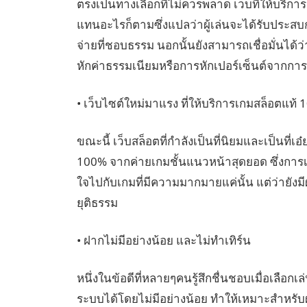
ตรงเป็นทางเลือกที่ไม่ควรพลาด เว็บที่ให้บริกา
แทนอะไรก็ตามซึ่งแปลว่าผู้เล่นจะได้รับประส
จ่ายที่ชอบธรรม นอกนั้นยังสามารถเชื่อมั่นได้
หักค่าธรรมเนียมหรือการหักเปอร์เซ็นต์จากการ
• เว็บไซต์ใหม่มาแรง ที่ให้บริการเกมสล็อตแท้
ขณะนี้ เว็บสล็อตที่กำลังเป็นที่นิยมและเป็นที่เอ
100% จากค่ายเกมชั้นแนวหน้าสุดยอด ซึ่งการเล่
ใจไปกับเกมที่มีความมากมายแค่นั้น แต่ว่ายังม
ยุติธรรม
• ฝากไม่มีอย่างน้อย และไม่ทำเทิร์น
หนึ่งในข้อดีที่หลายๆคนรู้สึกชื่นชอบเมื่อเลือก
ระบบได้โดยไม่มีอย่างน้อย ทำให้เหมาะสำหรับผ