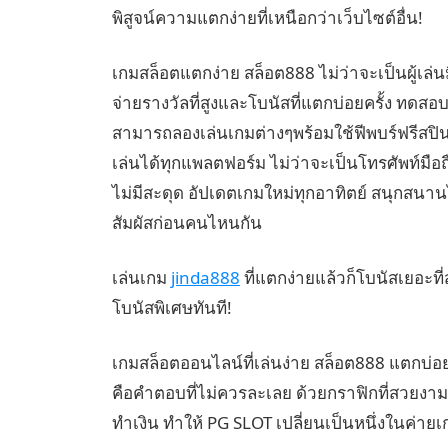
พิสูจน์ความแตกง่ายที่เหนือกว่าเว็บไซต์อื่น!
เกมสล็อตแตกง่าย สล็อต888 ไม่ว่าจะเป็นผู้เล่น
จ่ายรางวัลที่สูงและโบนัสที่แตกบ่อยครั้ง ทดสอ
สามารถลองเล่นเกมต่างๆพร้อมใช้ฟีพบร์ฟรีสปินไ
เล่นได้ทุกแพลตฟอร์ม ไม่ว่าจะเป็นโทรศัพท์มือถ
ไม่มีสะดุด อัปเดตเกมใหม่ทุกอาทิตย์ สนุกสนานไม
สัมผัสก่อนคนไหนกัน
เล่นเกม
jinda888
ที่แตกง่ายแล้วก็โบนัสเยอะที
โบนัสพิเศษทันที!
เกมสล็อตออนไลน์ที่เล่นง่าย สล็อต888 แตกบ่อย
คือคำตอบที่ไม่ควรละเลย ด้วยกราฟิกที่สวยงาม
ทำเงิน ทำให้ PG SLOT เปลี่ยนเป็นหนึ่งในค่ายเก