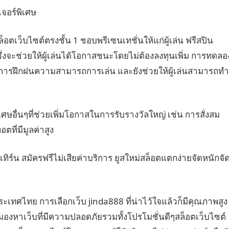
จอร์พิเศษ
ล็อตเว็บไซต์ตรงชั้น 1 ชอบพรีเซนเทชั่นให้แก่ผู้เล่น ฟรีสปิน
ึ่งจะช่วยให้ผู้เล่นได้โอกาสชนะโดยไม่ต้องลงทุนเพิ่ม การทดลอ
บในการฝึกฝนความสามารถการเล่น และยังช่วยให้ผู้เล่นสามารถทำ
พิเศษอื่นๆที่ช่วยเพิ่มโอกาสในการรับรางวัลใหญ่ เช่น การสั่งสม
ตที่มีมูลค่าสูง
เทิร์น สมัครฟรีไม่เสียค่าบริการ ยูสใหม่สล็อตแตกง่ายจัดหนักจั
เทศไทย การเลือกเว็บ jinda888 ที่น่าไว้ใจแล้วก็มีคุณภาพสูง
ลังมองหาเว็บที่มีความปลอดภัยรวมทั้งโปรโมชั่นดีๆสล็อตเว็บไซต์