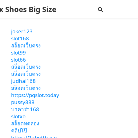
ax Shoes Big Size
joker123
slot168
สล็อตเว็บตรง
slot99
slot66
สล็อตเว็บตรง
สล็อตเว็บตรง
judhai168
สล็อตเว็บตรง
https://pgslot.today
pussy888
บาคาร่า168
slotxo
สล็อตทดลอง
คลิปโป๊
https://1xbetth.vip