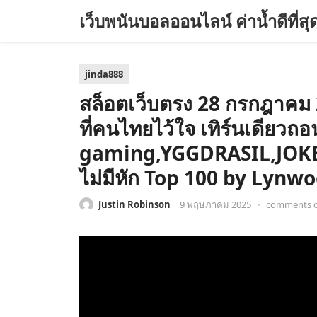
เว็บพนันบอลออนไลน์ ค่าน้ำดีที่
jinda888
สล็อตเว็บตรง 28 กรกฎาคม 
ที่คนไทยไว้ใจ เทิร์นเดียวถอ
gaming,YGGDRASIL,JOKER 
ไม่มีหัก Top 100 by Lynw
Justin Robinson
9 พฤษภาคม 2025
•
comments o