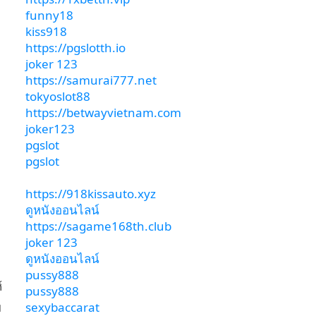
funny18
kiss918
https://pgslotth.io
joker 123
https://samurai777.net
tokyoslot88
https://betwayvietnam.com
joker123
pgslot
pgslot
https://918kissauto.xyz
ดูหนังออนไลน์
https://sagame168th.club
joker 123
ดูหนังออนไลน์
pussy888
้
pussy888
sexybaccarat
ม