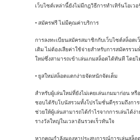
เว็บไซต์เหล่านี้ยังไม่มีกฎวิธีการทำเทิร์นโอเ
• สมัครฟรี ไม่มีคุณค่าบริการ
การลงทะเบียนสมัครสมาชิกกับเว็บไซต์สล็อตเว็บน
เติม ไม่ต้องเสียค่าใช้จ่ายสำหรับการสมัครรวมทั้
ใหม่ซึ่งสามารถเข้าเล่นเกมสล็อตได้ทันที โดยไม่
• ยูสใหม่สล็อตแตกง่ายจัดหนักจัดเต็ม
สำหรับผู้เล่นใหม่ที่ยังไม่เคยเล่นเกมมาก่อน 
ชอบได้รับโบนัสรวมทั้งโปรโมชั่นดีๆรวมถึงการเ
ช่วยให้ผู้เล่นสามารถได้กำไรจากการเล่นได้ง่ายข
รางวัลใหญ่ในเวลาอันรวดเร็วทันใจ
หากคุณกำลังมองหาประสบการณ์การเล่นสล็อตออ