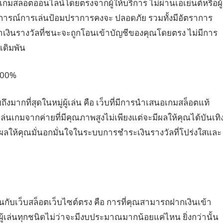
รเกมสล็อตออนไลน์โดยตรงจากผู้ให้บริการ ไม่ผ่านเอเย่นต์หรือผู้
บการณ์การเล่นป้อมปราการคงจะ ปลอดภัย รวมทั้งมีอัตราการ
ว่าเงินรางวัลที่ชนะจะถูกโอนเข้าบัญชีของคุณโดยตรง ไม่มีการ
เดิมพัน
 100%
๋ยถึงมากที่สุดในหมู่ผู้เล่น คือ เว็บที่มีการนำเสนอเกมสล็อตแท้
นเกมจากค่ายที่มีคุณภาพสูงไม่เพียงแต่จะมีผลให้คุณได้บันเทิ
ีผลให้คุณมั่นอกมั่นใจในระบบการชำระเงินรางวัลที่โปร่งใสและ
เล่นกับเว็บสล็อตเว็บไซต์ตรง คือ การที่คุณสามารถฝากเงินเข้า
ู้เล่นทุกชนิดไม่ว่าจะมีงบประมาณมากน้อยแค่ไหน ยิ่งกว่านั้น