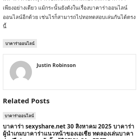
เพียงอย่างเดียว แม้กระนั้นยังดังในเรื่องบาคาร่าออนไลน์
ออนไลน์อีกด้วย เช่นไรก็สามารถไปทอทดสอบเล่นกันได้ตรง
นี้
บาคาร่าออนไลน์
Justin Robinson
Related Posts
บาคาร่าออนไลน์
บาคาร่า sexyshare.net 30 สิงหาคม 2025 บาคาร่า
ผู้นำเกมบาคาร่าแนวหน้าของเอเชีย ทดลองเล่นบาคา