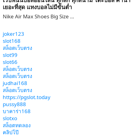
เยอะที่สุด แทงบอลไม่มีขั้นต่ำ
Nike Air Max Shoes Big Size …
joker123
slot168
สล็อตเว็บตรง
slot99
slot66
สล็อตเว็บตรง
สล็อตเว็บตรง
judhai168
สล็อตเว็บตรง
https://pgslot.today
pussy888
บาคาร่า168
slotxo
สล็อตทดลอง
คลิปโป๊