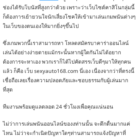
ช่องได้รับโบนัสที่สูงกว่าด้วย เพราะว่าเว็บไซต์คาสิโนกลุ่มนี้
ก็ต้องการเย้ายวนใจนักเสี่ยงโชคให้เข้ามาเล่นเกมพนันต่างๆ
ในเว็บของตนเองให้มากยิ่งๆขึ้นไป
ซึ่งเกมพวกนี้เราสามารถหา โหลดสมัครบาคาร่าออนไลน์
เล่นได้อย่างง่ายดายแม้กระนั้นหากผู้ใดกันไม่ได้อยาก
ต้องการจะหาเอง พวกเราก็ได้ไปคัดสรรเว็บดีๆมาให้ทุกคน
แล้ว ก็คือ เว็บ sexyauto168.com นี่เอง เนื่องจากว่าที่ตรงนี้
เชื่อถือเลยเรื่องความปลอดภัยและชอบธรรมกับผู้เล่นมาก
ที่สุด
ทีมงานพร้อมดูแลตลอด 24 ชั่วโมงเพื่อคุณแน่นอน
ไม่ว่าการเล่นพนันออนไลน์ของงท่านนั้น จะดึกดื่นมากแค่
ไหน ไม่ว่าจะกำเนิดปัญหาใดๆท่านสามารถแจ้งปัญหาที่