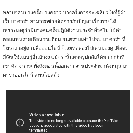
หลายๆคนบางครั้งบางคราว บางครั้งอาจจะเฉลียวใจที่รู้ว่า
เว็บบาคาร่า สามารถช่วยจัดการกับปัญหาเรื่องรายได้
เพราะเหตุว่ามีบางคนครั้งปฏิบัติงานประจำทั่วๆไป ใช้ค่า
ตอบแทนรายเดือนชนเดือน จนตราบเท่าไปพบ บาคาร่า ที่
โฆษณาอยู่ตามสื่อออนไลน์ ก็เลยทดลองไปเล่นมองดู เผื่อจะ
มีเงินใช้แบบผู้อื่นบ้างง แม้กระนั้นผลสรุปกลับได้มากกว่าที่
เขาคิด จนกระทั่งถึงตอนนี้ออกจากงานประจำมานั่งหมุน บา
คาร่าออนไลน์ แทนไปแล้ว