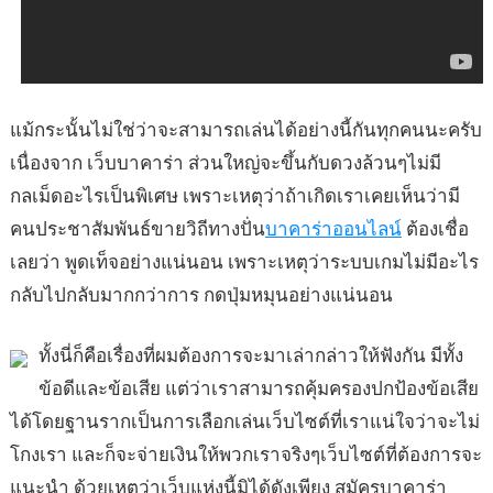
แม้กระนั้นไม่ใช่ว่าจะสามารถเล่นได้อย่างนี้กันทุกคนนะครับ
เนื่องจาก เว็บบาคาร่า ส่วนใหญ่จะขึ้นกับดวงล้วนๆไม่มี
กลเม็ดอะไรเป็นพิเศษ เพราะเหตุว่าถ้าเกิดเราเคยเห็นว่ามี
คนประชาสัมพันธ์ขายวิถีทางปั่น
บาคาร่าออนไลน์
ต้องเชื่อ
เลยว่า พูดเท็จอย่างแน่นอน เพราะเหตุว่าระบบเกมไม่มีอะไร
กลับไปกลับมากกว่าการ กดปุ่มหมุนอย่างแน่นอน
ทั้งนี่ก็คือเรื่องที่ผมต้องการจะมาเล่ากล่าวให้ฟังกัน มีทั้ง
ข้อดีและข้อเสีย แต่ว่าเราสามารถคุ้มครองปกป้องข้อเสีย
ได้โดยฐานรากเป็นการเลือกเล่นเว็บไซต์ที่เราแน่ใจว่าจะไม่
โกงเรา และก็จะจ่ายเงินให้พวกเราจริงๆเว็บไซต์ที่ต้องการจะ
แนะนำ ด้วยเหตุว่าเว็บแห่งนี้มิได้ดังเพียง สมัครบาคาร่า