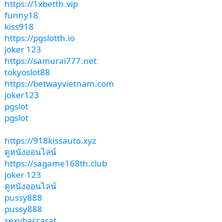
https://1xbetth.vip
funny18
kiss918
https://pgslotth.io
joker 123
https://samurai777.net
tokyoslot88
https://betwayvietnam.com
joker123
pgslot
pgslot
https://918kissauto.xyz
ดูหนังออนไลน์
https://sagame168th.club
joker 123
ดูหนังออนไลน์
pussy888
pussy888
sexybaccarat