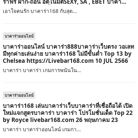
ร่าฟรี ฝาก-ถอน อัตโนมัติSEXY, SA , EBET บาคา
ร่า168 สมัครตอนนี้ รับโบนัสจัดเต็ม! Top 86 by
เอาใจคนรัก บาคาร่า168 กับสุด…
Maggie
บาคาร่าออนไลน์
บาคาร่าออนไลน์ บาคาร่า888บาคาร่าเว็บตรง วอเลท
มีทุกค่ายเล่นง่าย บาคาร่า168 ไม่มีขั้นต่ำ Top 13 by
Chelsea https://Livebar168.com 10 JUL 2566
บาคาร่า บาคาร่า เกมการพนันใน…
บาคาร่าออนไลน์
บาคาร่า168 เล่นบาคาร่าเว็บบาคาร่าที่เชื่อถือได้ เปิด
ใหม่แจกสูตรบาคาร่า บาคาร่า โปรโมชั่นเด็ด Top 22
by Royce livebar168.com 26 พฤษภาคม 23
บาคาร่า บาคาร่าออนไลน์ เกมกา…