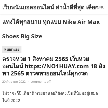
เว็บพนันบอลออนไลน์ ค่าน้ำดีที่สุด เลือก
MENU
แทงได้ทุกสนาม ทุกแบบ Nike Air Max
Shoes Big Size
หวยฮานอย
ตรวจหวย 1 สิงหาคม 2565 เว็บหวย
ออนไลน์ https://NO1HUAY.com 18 สิง
หา 2565 ตรวจหวยออนไลน์ทุกงวด
20 กันยายน 2022
•
comments off
ไม่ว่าจะกี่ปี..กี่ชาติ หวยฮานอยก็ยังคงเป็นที่นิยมอยู่เสมอ
ในปี 2022