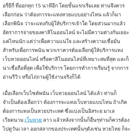
อรี่ยีกี่ ที่ออกทุก 15 นาทีอีก โดยขั้นแรกเริ่มเลย ท่านจึงควร
เลือกก่อน ว่าต้องการจะแทงหวยแบบอย่างไหน แล้วก็มา
เลือกพินิจ ว่าจะแทงกับผู้ให้บริการเจ้าใด โดยส่วนมากแล้ว
อัตราการจ่ายของคาสิโนออนไลน์ จะไม่มีความต่างกันเยอะ
แค่ไหนนัก แต่ว่าเพื่อความแน่ใจ และสร้างความเชื่อมั่น
สำหรับเพื่อการพนัน พวกเราควรต้องเลือกผู้ให้บริการแทง
เว็บหวยออนไลน์ หรือคาสิโนออนไลน์ที่เหมาะสมที่สุด และก็
น่าเชื่อถือที่สุด เพื่อใช้บริการ โดยการทำการเรียนรู้ จากการ
อ่านรีวิว หรือไถ่ถามผู้ใช้งานจริงก็ได้
เมื่อเลือกเว็บไซต์พนัน เว็บหวยออนไลน์ ได้แล้ว ท่านก็
จำเป็นต้องเลือกว่า ต้องการจะแทงเว็บหวยแบบไหน ถ้าเกิด
ต้องการแทงเป็นหวยประเทศ ซึ่งแบ่งเป็นอิสระย มาเล
เวียดนาม
เว็บหวย
ลาว แล้วหลังจากนั้นก็อื่นๆท่านก็ควรต้อง
ไปดูวันเวลา ออกสลากของประเทศนั้นๆดังเช่น หวยไทย ก็จะ