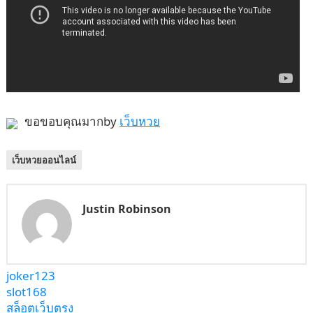
ขอขอบคุณมากby
เว็บหวย
เว็บหวยออนไลน์
Justin Robinson
joker123
slot168
สล็อตเว็บตรง