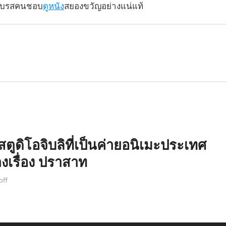
่าครบรสคนชอบ
ดูหนัง
สยองขวัญอย่างแน่แท้
ู้สตูดิโอจิบลิที่เป็นค่ายอนิเมะประเทศ
างเรื่อง ปราสาท
off