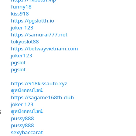
funny18
kiss918
https://pgslotth.io
joker 123
https://samurai777.net
tokyoslot88
https://betwayvietnam.com
joker123
pgslot
า
pgslot
https://918kissauto.xyz
ดูหนังออนไลน์
https://sagame168th.club
joker 123
ดูหนังออนไลน์
่
pussy888
pussy888
sexybaccarat