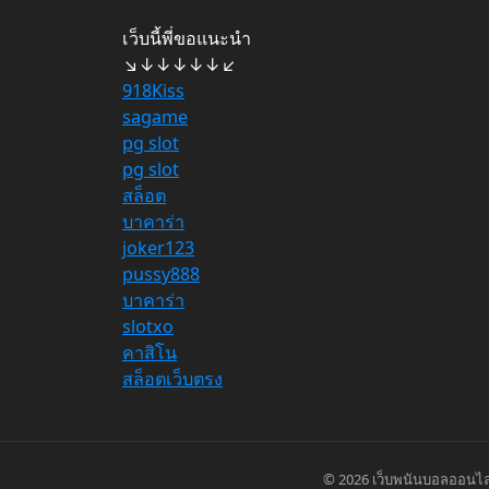
เว็บนี้พี่ขอแนะนำ
↘↓↓↓↓↓↙
918Kiss
sagame
pg slot
pg slot
สล็อต
บาคาร่า
joker123
pussy888
บาคาร่า
slotxo
คาสิโน
สล็อตเว็บตรง
© 2026
เว็บพนันบอลออนไลน์